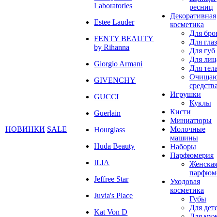
Laboratories
ресниц
Декоративная
Estee Lauder
косметика
Для бро
FENTY BEAUTY
Для глаз
by Rihanna
Для губ
Для лиц
Giorgio Armani
Для тел
Очища
GIVENCHY
средств
Игрушки
GUCCI
Куклы
Кисти
Guerlain
Миниатюры
НОВИНКИ
SALE
Молочные
Hourglass
машины
Huda Beauty
Наборы
Парфюмерия
ILIA
Женска
парфюм
Jeffree Star
Уходовая
косметика
Juvia's Place
Губы
Для дет
Kat Von D
Для му