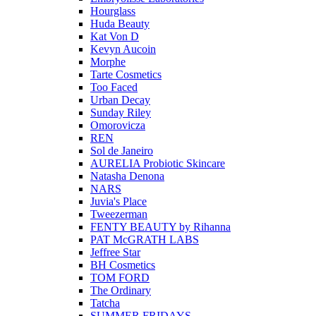
Hourglass
Huda Beauty
Kat Von D
Kevyn Aucoin
Morphe
Tarte Cosmetics
Too Faced
Urban Decay
Sunday Riley
Omorovicza
REN
Sol de Janeiro
AURELIA Probiotic Skincare
Natasha Denona
NARS
Juvia's Place
Tweezerman
FENTY BEAUTY by Rihanna
PAT McGRATH LABS
Jeffree Star
BH Cosmetics
TOM FORD
The Ordinary
Tatcha
SUMMER FRIDAYS