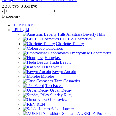
2 350
руб.
3 350
руб.
-
+
В корзину
НОВИНКИ
БРЕНДЫ
Anastasia Beverly Hills
BECCA Cosmetics
Charlotte Tilbury
Colourpop
Embryolisse Laboratories
Hourglass
Huda Beauty
Kat Von D
Kevyn Aucoin
Morphe
Tarte Cosmetics
Too Faced
Urban Decay
Sunday Riley
Omorovicza
REN
Sol de Janeiro
AURELIA Probiotic