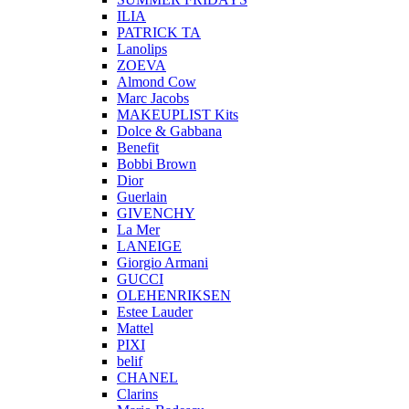
ILIA
PATRICK TA
Lanolips
ZOEVA
Almond Cow
Marc Jacobs
MAKEUPLIST Kits
Dolce & Gabbana
Benefit
Bobbi Brown
Dior
Guerlain
GIVENCHY
La Mer
LANEIGE
Giorgio Armani
GUCCI
OLEHENRIKSEN
Estee Lauder
Mattel
PIXI
belif
CHANEL
Clarins