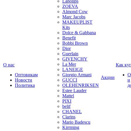
Lanolips
ZOEVA
Almond Cow
Marc Jacobs
MAKEUPLIST
Kits
Dolce & Gabbana
Benefit
Bobbi Brown
Dior
Guerlain
GIVENCHY
La Mer
О нас
Как ку
LANEIGE
Оптовикам
Giorgio Armani
О
Акции
Новости
GUCCI
и
Политика
OLEHENRIKSEN
д
Estee Lauder
Mattel
PIXI
belif
CHANEL
Clarins
Mario Badescu
Kirrming