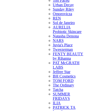
Too Faced
Urban Decay
Sunday Riley
Omorovicza
REN
Sol de Janeiro
AURELIA
Probiotic Skincare
Natasha Denona
NARS
Juvia's Place
Tweezerman
FENTY BEAUTY
by Rihanna
PAT McGRATH
LABS
Jeffree Star
BH Cosmetics
TOM FORD
The Ordinary
Tatcha
SUMMER
FRIDAYS
ILIA
PATRICK TA