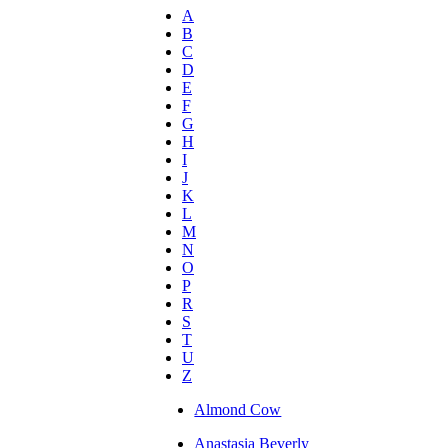
A
B
C
D
E
F
G
H
I
J
K
L
M
N
O
P
R
S
T
U
Z
Almond Cow
Anastasia Beverly