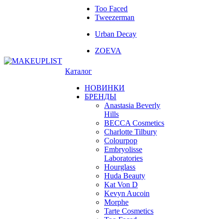
Too Faced
Tweezerman
Urban Decay
ZOEVA
Каталог
НОВИНКИ
БРЕНДЫ
Anastasia Beverly
Hills
BECCA Cosmetics
Charlotte Tilbury
Colourpop
Embryolisse
Laboratories
Hourglass
Huda Beauty
Kat Von D
Kevyn Aucoin
Morphe
Tarte Cosmetics