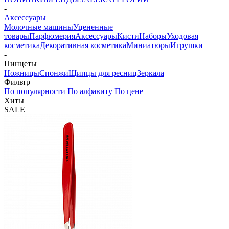
-
Аксессуары
Молочные машины
Уцененные
товары
Парфюмерия
Аксессуары
Кисти
Наборы
Уходовая
косметика
Декоративная косметика
Миниатюры
Игрушки
-
Пинцеты
Ножницы
Спонжи
Щипцы для ресниц
Зеркала
Фильтр
По популярности
По алфавиту
По цене
Хиты
SALE