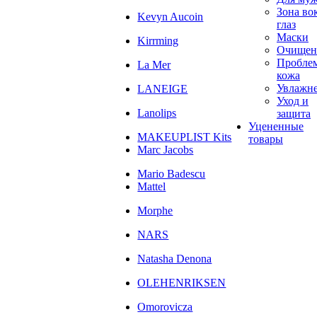
Зона во
Kevyn Aucoin
глаз
Маски
Kirrming
Очищен
Пробле
La Mer
кожа
Увлажн
LANEIGE
Уход и
Lanolips
защита
Уцененные
MAKEUPLIST Kits
товары
Marc Jacobs
Mario Badescu
Mattel
Morphe
NARS
Natasha Denona
OLEHENRIKSEN
Omorovicza