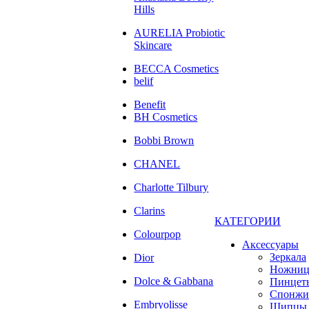
Hills
AURELIA Probiotic
Skincare
BECCA Cosmetics
belif
Benefit
BH Cosmetics
Bobbi Brown
CHANEL
Charlotte Tilbury
Clarins
КАТЕГОРИИ
Colourpop
Аксессуары
Зеркала
Dior
Ножни
Dolce & Gabbana
Пинцет
Спонжи
Embryolisse
Щипцы 