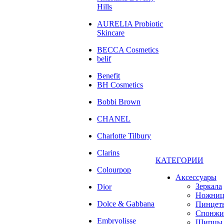
Hills
AURELIA Probiotic
Skincare
BECCA Cosmetics
belif
Benefit
BH Cosmetics
Bobbi Brown
CHANEL
Charlotte Tilbury
Clarins
КАТЕГОРИИ
Colourpop
Аксессуары
Зеркала
Dior
Ножни
Dolce & Gabbana
Пинцет
Спонжи
Embryolisse
Щипцы 