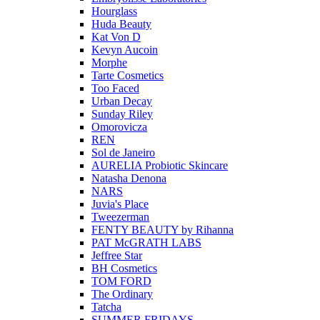
Hourglass
Huda Beauty
Kat Von D
Kevyn Aucoin
Morphe
Tarte Cosmetics
Too Faced
Urban Decay
Sunday Riley
Omorovicza
REN
Sol de Janeiro
AURELIA Probiotic Skincare
Natasha Denona
NARS
Juvia's Place
Tweezerman
FENTY BEAUTY by Rihanna
PAT McGRATH LABS
Jeffree Star
BH Cosmetics
TOM FORD
The Ordinary
Tatcha
SUMMER FRIDAYS