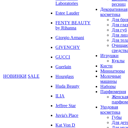
Laboratories
ресниц
Декоративная
Estee Lauder
косметика
Для бро
FENTY BEAUTY
Для глаз
by Rihanna
Для губ
Для лиц
Giorgio Armani
Для тел
Очища
GIVENCHY
средств
Игрушки
GUCCI
Куклы
Кисти
Guerlain
Миниатюры
НОВИНКИ
SALE
Молочные
Hourglass
машины
Huda Beauty
Наборы
Парфюмерия
ILIA
Женска
парфюм
Jeffree Star
Уходовая
косметика
Juvia's Place
Губы
Для дет
Kat Von D
Для му