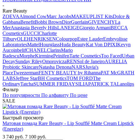
-
Rare Beauty
ZOEVA
Almond Cow
Marc Jacobs
MAKEUPLIST Kits
Dolce &
Gabbana
Benefit
Bobbi Brown
Dior
Guerlain
GIVENCHY
La
Mer
Anastasia Beverly Hills
LANEIGE
Giorgio Armani
BECCA
Cosmetics
GUCCI
Charlotte
Tilbury
OLEHENRIKSEN
Colourpop
Estee Lauder
Embryolisse
Laboratories
Mattel
Hourglass
Huda Beauty
Kat Von D
PIXI
Kevyn
Aucoin
belif
CHANEL
Clarins
Mario
Badescu
Morphe
Kirrming
Peinifen
Tarte Cosmetics
Too Faced
Urban
Decay
Sunday Riley
Omorovicza
REN
Sol de Janeiro
AURELIA
Probiotic Skincare
Natasha Denona
NARS
Juvia's
Place
Tweezerman
FENTY BEAUTY by Rihanna
PAT McGRATH
LABS
Jeffree Star
BH Cosmetics
TOM FORD
The
Ordinary
Tatcha
SUMMER FRIDAYS
ILIA
PATRICK TA
Lanolips
Фильтр
По популярности
По алфавиту
По цене
SALE
Быстрый просмотр
Матовая помада Rare Beauty - Lip Soufflé Matte Cream Lipstick
(Energize)
3 740
руб.
7 100
руб.