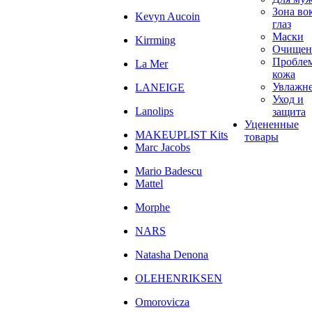
Зона во
Kevyn Aucoin
глаз
Маски
Kirrming
Очищен
Пробле
La Mer
кожа
Увлажн
LANEIGE
Уход и
Lanolips
защита
Уцененные
MAKEUPLIST Kits
товары
Marc Jacobs
Mario Badescu
Mattel
Morphe
NARS
Natasha Denona
OLEHENRIKSEN
Omorovicza