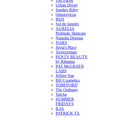
Too Faced
Urban Decay
Sunday Riley
Omorovicza
REN
Sol de Janeiro
AURELIA
Probiotic Skincare
Natasha Denona
NARS
Juvia's Place
Tweezerman
FENTY BEAUTY
by Rihanna
PAT McGRATH
LABS
Jeffree Star
BH Cosmetics
TOM FORD
The Ordinary
Tatcha
SUMMER
FRIDAYS
ILIA
PATRICK TA