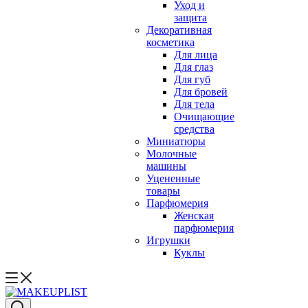
Уход и
защита
Декоративная
косметика
Для лица
Для глаз
Для губ
Для бровей
Для тела
Очищающие
средства
Миниатюры
Молочные
машины
Уцененные
товары
Парфюмерия
Женская
парфюмерия
Игрушки
Куклы