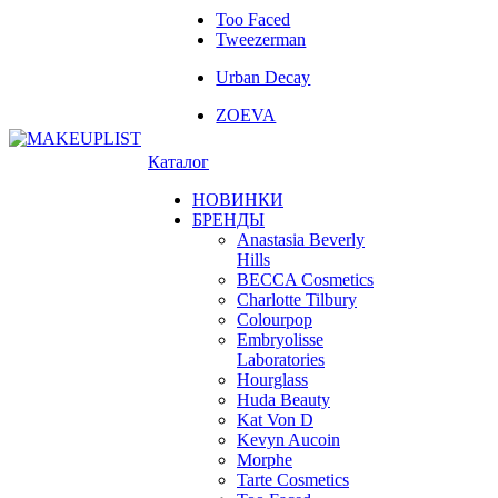
Too Faced
Tweezerman
Urban Decay
ZOEVA
Каталог
НОВИНКИ
БРЕНДЫ
Anastasia Beverly
Hills
BECCA Cosmetics
Charlotte Tilbury
Colourpop
Embryolisse
Laboratories
Hourglass
Huda Beauty
Kat Von D
Kevyn Aucoin
Morphe
Tarte Cosmetics