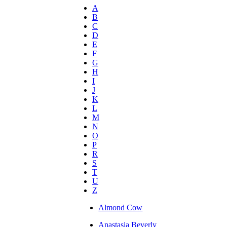
A
B
C
D
E
F
G
H
I
J
K
L
M
N
O
P
R
S
T
U
Z
Almond Cow
Anastasia Beverly