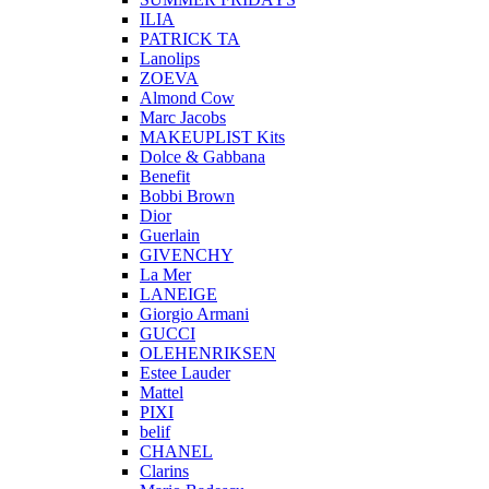
ILIA
PATRICK TA
Lanolips
ZOEVA
Almond Cow
Marc Jacobs
MAKEUPLIST Kits
Dolce & Gabbana
Benefit
Bobbi Brown
Dior
Guerlain
GIVENCHY
La Mer
LANEIGE
Giorgio Armani
GUCCI
OLEHENRIKSEN
Estee Lauder
Mattel
PIXI
belif
CHANEL
Clarins