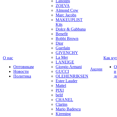
Lanolips
ZOEVA
Almond Cow
Marc Jacobs
MAKEUPLIST
Kits
Dolce & Gabbana
Benefit
Bobbi Brown
Dior
Guerlain
GIVENCHY
La Mer
О нас
Как ку
LANEIGE
Оптовикам
Giorgio Armani
О
Акции
Новости
GUCCI
и
Политика
OLEHENRIKSEN
д
Estee Lauder
Mattel
PIXI
belif
CHANEL
Clarins
Mario Badescu
Kirrming