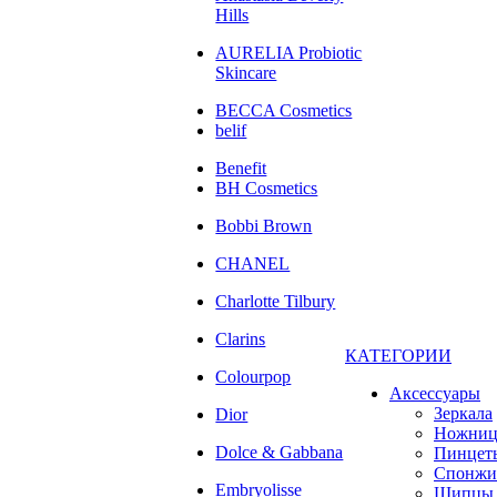
Hills
AURELIA Probiotic
Skincare
BECCA Cosmetics
belif
Benefit
BH Cosmetics
Bobbi Brown
CHANEL
Charlotte Tilbury
Clarins
КАТЕГОРИИ
Colourpop
Аксессуары
Зеркала
Dior
Ножни
Dolce & Gabbana
Пинцет
Спонжи
Embryolisse
Щипцы 