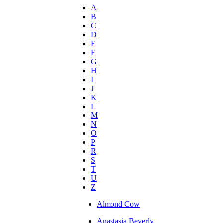
A
B
C
D
E
F
G
H
I
J
K
L
M
N
O
P
R
S
T
U
Z
Almond Cow
Anastasia Beverly