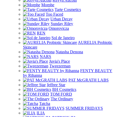
Kevyn Aucoin
Morphe
Tarte Cosmetics
Too Faced
Urban Decay
Sunday Riley
Omorovicza
REN
Sol de Janeiro
AURELIA Probiotic
Skincare
Natasha Denona
NARS
Juvia's Place
Tweezerman
FENTY BEAUTY
by Rihanna
PAT McGRATH LABS
Jeffree Star
BH Cosmetics
TOM FORD
The Ordinary
Tatcha
SUMMER FRIDAYS
ILIA