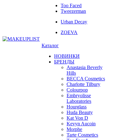
Too Faced
Tweezerman
Urban Decay
ZOEVA
Каталог
НОВИНКИ
БРЕНДЫ
Anastasia Beverly
Hills
BECCA Cosmetics
Charlotte Tilbury
Colourpop
Embryolisse
Laboratories
Hourglass
Huda Beauty
Kat Von D
Kevyn Aucoin
Morphe
Tarte Cosmetics