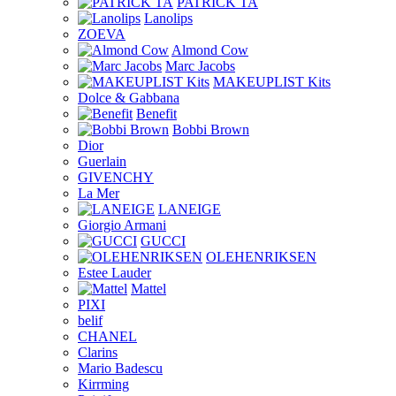
PATRICK TA
Lanolips
ZOEVA
Almond Cow
Marc Jacobs
MAKEUPLIST Kits
Dolce & Gabbana
Benefit
Bobbi Brown
Dior
Guerlain
GIVENCHY
La Mer
LANEIGE
Giorgio Armani
GUCCI
OLEHENRIKSEN
Estee Lauder
Mattel
PIXI
belif
CHANEL
Clarins
Mario Badescu
Kirrming