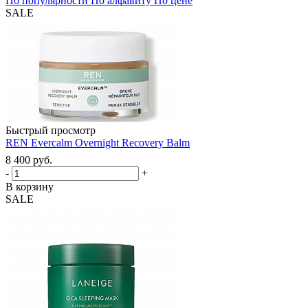
По популярности
По алфавиту
По цене
SALE
Быстрый просмотр
REN Evercalm Overnight Recovery Balm
8 400
руб.
-
+
В корзину
SALE