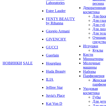
Laboratories
ресниц
Декоративная
Estee Lauder
косметика
Для бро
FENTY BEAUTY
Для глаз
by Rihanna
Для губ
Для лиц
Giorgio Armani
Для тел
Очища
GIVENCHY
средств
Игрушки
GUCCI
Куклы
Кисти
Guerlain
Миниатюры
НОВИНКИ
SALE
Молочные
Hourglass
машины
Huda Beauty
Наборы
Парфюмерия
ILIA
Женска
парфюм
Jeffree Star
Уходовая
косметика
Juvia's Place
Губы
Для дет
Kat Von D
Для му