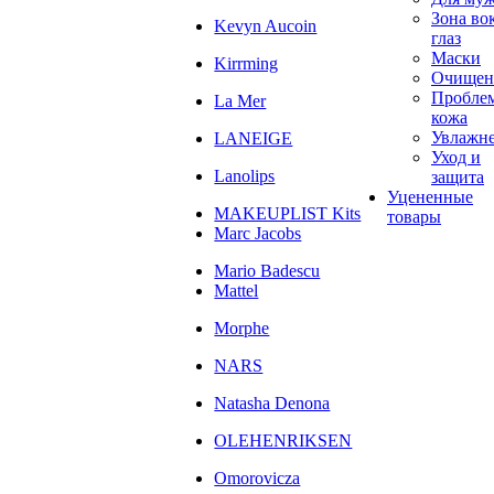
Зона во
Kevyn Aucoin
глаз
Маски
Kirrming
Очищен
Пробле
La Mer
кожа
Увлажн
LANEIGE
Уход и
Lanolips
защита
Уцененные
MAKEUPLIST Kits
товары
Marc Jacobs
Mario Badescu
Mattel
Morphe
NARS
Natasha Denona
OLEHENRIKSEN
Omorovicza