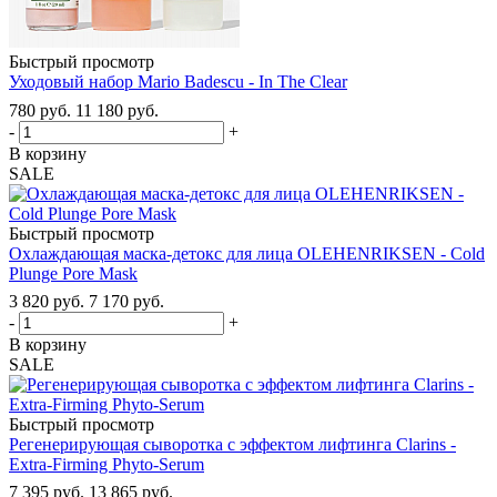
Быстрый просмотр
Уходовый набор Mario Badescu - In The Clear
780
руб.
11 180
руб.
-
+
В корзину
SALE
Быстрый просмотр
Охлаждающая маска-детокс для лица OLEHENRIKSEN - Cold
Plunge Pore Mask
3 820
руб.
7 170
руб.
-
+
В корзину
SALE
Быстрый просмотр
Регенерирующая сыворотка с эффектом лифтинга Clarins -
Extra-Firming Phyto-Serum
7 395
руб.
13 865
руб.