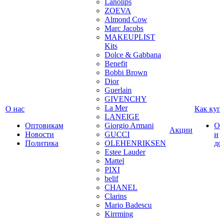
Lanolips
ZOEVA
Almond Cow
Marc Jacobs
MAKEUPLIST
Kits
Dolce & Gabbana
Benefit
Bobbi Brown
Dior
Guerlain
GIVENCHY
La Mer
О нас
Как ку
LANEIGE
Оптовикам
Giorgio Armani
О
Акции
Новости
GUCCI
и
Политика
OLEHENRIKSEN
д
Estee Lauder
Mattel
PIXI
belif
CHANEL
Clarins
Mario Badescu
Kirrming