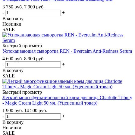
3 750
руб.
7 900
руб.
-
+
В корзину
Новинки
SALE
Быстрый просмотр
Успокаивающая сыворотка REN - Evercalm Anti-Redness Serum
4 600
руб.
8 900
руб.
-
+
В корзину
SALE
Быстрый просмотр
Легкий многофункциональный крем для лица Charlotte Tilbury
- Magic Cream Light 50 мл. (Уцененный товар)
1 900
руб.
14 500
руб.
-
+
В корзину
Новинки
SALE