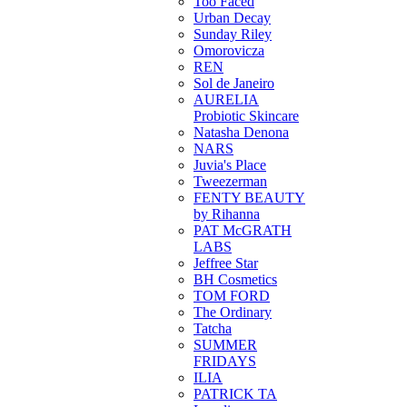
Too Faced
Urban Decay
Sunday Riley
Omorovicza
REN
Sol de Janeiro
AURELIA
Probiotic Skincare
Natasha Denona
NARS
Juvia's Place
Tweezerman
FENTY BEAUTY
by Rihanna
PAT McGRATH
LABS
Jeffree Star
BH Cosmetics
TOM FORD
The Ordinary
Tatcha
SUMMER
FRIDAYS
ILIA
PATRICK TA