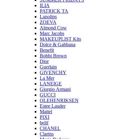
ILIA
PATRICK TA
Lanolips
ZOEVA
Almond Cow
Marc Jacobs
MAKEUPLIST Kits
Dolce & Gabbana
Benefit
Bobbi Brown
Dior
Guerlain
GIVENCHY
La Mer
LANEIGE
Giorgio Armani
GUCCI
OLEHENRIKSEN
Estee Lauder
Mattel
PIXI
belif
CHANEL
Clarins