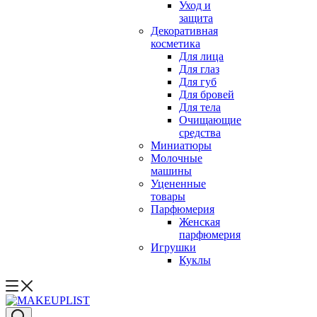
Уход и
защита
Декоративная
косметика
Для лица
Для глаз
Для губ
Для бровей
Для тела
Очищающие
средства
Миниатюры
Молочные
машины
Уцененные
товары
Парфюмерия
Женская
парфюмерия
Игрушки
Куклы