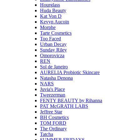
Hourglass
Huda Beauty
Kat Von D
Kevyn Aucoin
Morphe
Tarte Cosmetics
Too Faced
Urban Decay
Sunday Riley
Omorovicza
REN
Sol de Janeiro
AURELIA Probiotic Skincare
Natasha Denona
NARS
Juvia's Place
Tweezerman
FENTY BEAUTY by Rihanna
PAT McGRATH LABS
Jeffree Star
BH Cosmetics
TOM FORD
The Ordinary
Tatcha
SUMMER FRIDAYS