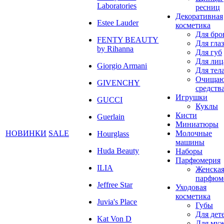
Laboratories
ресниц
Декоративная
Estee Lauder
косметика
Для бро
FENTY BEAUTY
Для глаз
by Rihanna
Для губ
Для лиц
Giorgio Armani
Для тел
Очища
GIVENCHY
средств
Игрушки
GUCCI
Куклы
Кисти
Guerlain
Миниатюры
НОВИНКИ
SALE
Молочные
Hourglass
машины
Huda Beauty
Наборы
Парфюмерия
ILIA
Женска
парфюм
Jeffree Star
Уходовая
косметика
Juvia's Place
Губы
Для дет
Kat Von D
Для му