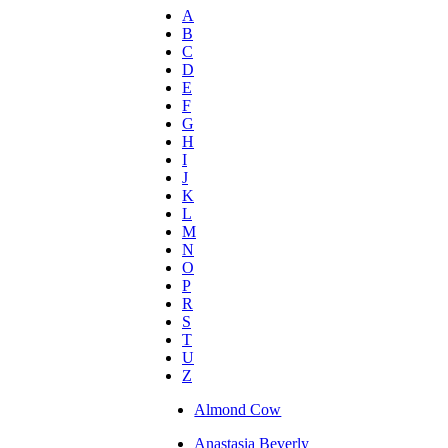
A
B
C
D
E
F
G
H
I
J
K
L
M
N
O
P
R
S
T
U
Z
Almond Cow
Anastasia Beverly