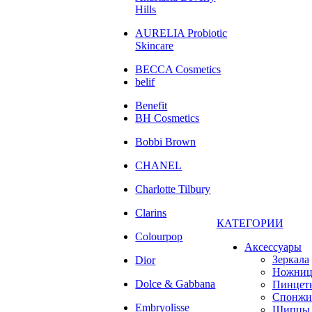
Hills
AURELIA Probiotic
Skincare
BECCA Cosmetics
belif
Benefit
BH Cosmetics
Bobbi Brown
CHANEL
Charlotte Tilbury
Clarins
КАТЕГОРИИ
Colourpop
Аксессуары
Зеркала
Dior
Ножни
Dolce & Gabbana
Пинцет
Спонжи
Embryolisse
Щипцы 