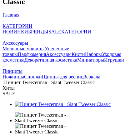
Classic
Главная
-
КАТЕГОРИИ
НОВИНКИ
БРЕНДЫ
SALE
КАТЕГОРИИ
-
Аксессуары
Молочные машины
Уцененные
товары
Парфюмерия
Аксессуары
Кисти
Наборы
Уходовая
косметика
Декоративная косметика
Миниатюры
Игрушки
-
Пинцеты
Ножницы
Спонжи
Щипцы для ресниц
Зеркала
-
Пинцет Tweezerman - Slant Tweezer Classic
Хиты
SALE