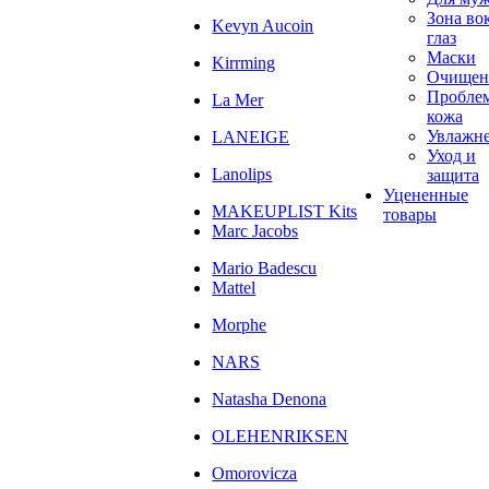
Зона во
Kevyn Aucoin
глаз
Маски
Kirrming
Очищен
Пробле
La Mer
кожа
Увлажн
LANEIGE
Уход и
Lanolips
защита
Уцененные
MAKEUPLIST Kits
товары
Marc Jacobs
Mario Badescu
Mattel
Morphe
NARS
Natasha Denona
OLEHENRIKSEN
Omorovicza