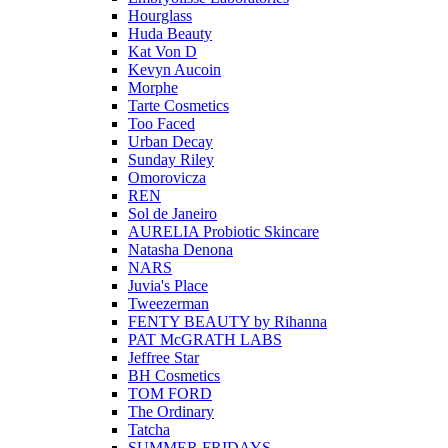
Hourglass
Huda Beauty
Kat Von D
Kevyn Aucoin
Morphe
Tarte Cosmetics
Too Faced
Urban Decay
Sunday Riley
Omorovicza
REN
Sol de Janeiro
AURELIA Probiotic Skincare
Natasha Denona
NARS
Juvia's Place
Tweezerman
FENTY BEAUTY by Rihanna
PAT McGRATH LABS
Jeffree Star
BH Cosmetics
TOM FORD
The Ordinary
Tatcha
SUMMER FRIDAYS