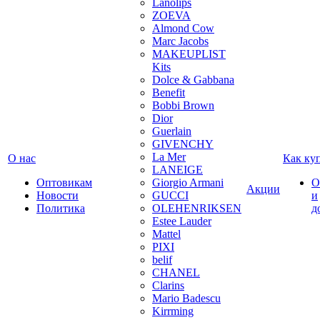
Lanolips
ZOEVA
Almond Cow
Marc Jacobs
MAKEUPLIST
Kits
Dolce & Gabbana
Benefit
Bobbi Brown
Dior
Guerlain
GIVENCHY
La Mer
О нас
Как ку
LANEIGE
Оптовикам
Giorgio Armani
О
Акции
Новости
GUCCI
и
Политика
OLEHENRIKSEN
д
Estee Lauder
Mattel
PIXI
belif
CHANEL
Clarins
Mario Badescu
Kirrming