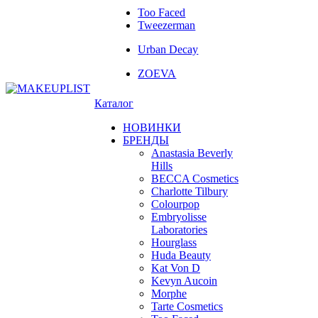
Too Faced
Tweezerman
Urban Decay
ZOEVA
Каталог
НОВИНКИ
БРЕНДЫ
Anastasia Beverly
Hills
BECCA Cosmetics
Charlotte Tilbury
Colourpop
Embryolisse
Laboratories
Hourglass
Huda Beauty
Kat Von D
Kevyn Aucoin
Morphe
Tarte Cosmetics