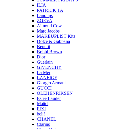
ILIA
PATRICK TA
Lanolips
ZOEVA
Almond Cow
Marc Jacobs
MAKEUPLIST Kits
Dolce & Gabbana
Benefit
Bobbi Brown
Dior
Guerlain
GIVENCHY
La Mer
LANEIGE
Giorgio Armani
GUCCI
OLEHENRIKSEN
Estee Lauder
Mattel
PIXI
belif
CHANEL
Clarins