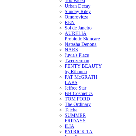
Too Faced
Urban Decay
Sunday Riley
Omorovicza
REN
Sol de Janeiro
AURELIA
Probiotic Skincare
Natasha Denona
NARS
Juvia's Place
Tweezerman
FENTY BEAUTY
by Rihanna
PAT McGRATH
LABS
Jeffree Star
BH Cosmetics
TOM FORD
The Ordinary
Tatcha
SUMMER
FRIDAYS
ILIA
PATRICK TA