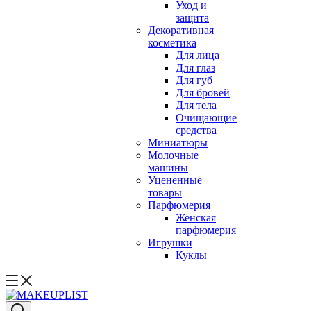
Уход и
защита
Декоративная
косметика
Для лица
Для глаз
Для губ
Для бровей
Для тела
Очищающие
средства
Миниатюры
Молочные
машины
Уцененные
товары
Парфюмерия
Женская
парфюмерия
Игрушки
Куклы