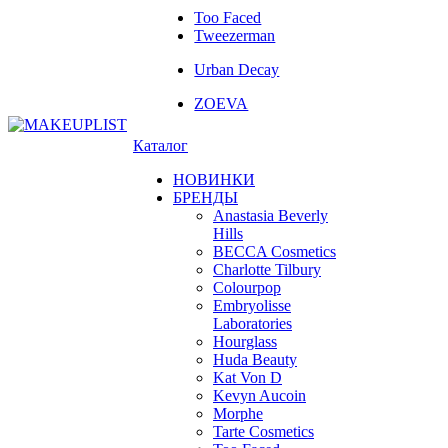
Too Faced
Tweezerman
Urban Decay
ZOEVA
Каталог
НОВИНКИ
БРЕНДЫ
Anastasia Beverly
Hills
BECCA Cosmetics
Charlotte Tilbury
Colourpop
Embryolisse
Laboratories
Hourglass
Huda Beauty
Kat Von D
Kevyn Aucoin
Morphe
Tarte Cosmetics