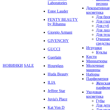
Laboratories
ресниц
Декоративная
Estee Lauder
косметика
Для бро
FENTY BEAUTY
Для глаз
by Rihanna
Для губ
Для лиц
Giorgio Armani
Для тел
Очища
GIVENCHY
средств
Игрушки
GUCCI
Куклы
Кисти
Guerlain
Миниатюры
НОВИНКИ
SALE
Молочные
Hourglass
машины
Huda Beauty
Наборы
Парфюмерия
ILIA
Женска
парфюм
Jeffree Star
Уходовая
косметика
Juvia's Place
Губы
Для дет
Kat Von D
Для му