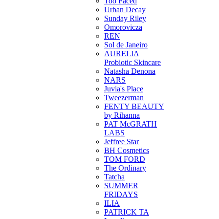
Too Faced
Urban Decay
Sunday Riley
Omorovicza
REN
Sol de Janeiro
AURELIA
Probiotic Skincare
Natasha Denona
NARS
Juvia's Place
Tweezerman
FENTY BEAUTY
by Rihanna
PAT McGRATH
LABS
Jeffree Star
BH Cosmetics
TOM FORD
The Ordinary
Tatcha
SUMMER
FRIDAYS
ILIA
PATRICK TA