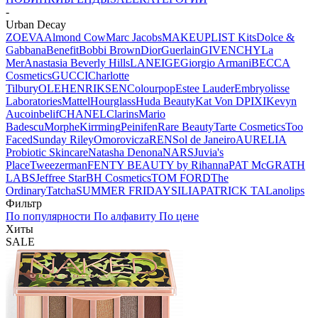
-
Urban Decay
ZOEVA
Almond Cow
Marc Jacobs
MAKEUPLIST Kits
Dolce &
Gabbana
Benefit
Bobbi Brown
Dior
Guerlain
GIVENCHY
La
Mer
Anastasia Beverly Hills
LANEIGE
Giorgio Armani
BECCA
Cosmetics
GUCCI
Charlotte
Tilbury
OLEHENRIKSEN
Colourpop
Estee Lauder
Embryolisse
Laboratories
Mattel
Hourglass
Huda Beauty
Kat Von D
PIXI
Kevyn
Aucoin
belif
CHANEL
Clarins
Mario
Badescu
Morphe
Kirrming
Peinifen
Rare Beauty
Tarte Cosmetics
Too
Faced
Sunday Riley
Omorovicza
REN
Sol de Janeiro
AURELIA
Probiotic Skincare
Natasha Denona
NARS
Juvia's
Place
Tweezerman
FENTY BEAUTY by Rihanna
PAT McGRATH
LABS
Jeffree Star
BH Cosmetics
TOM FORD
The
Ordinary
Tatcha
SUMMER FRIDAYS
ILIA
PATRICK TA
Lanolips
Фильтр
По популярности
По алфавиту
По цене
Хиты
SALE