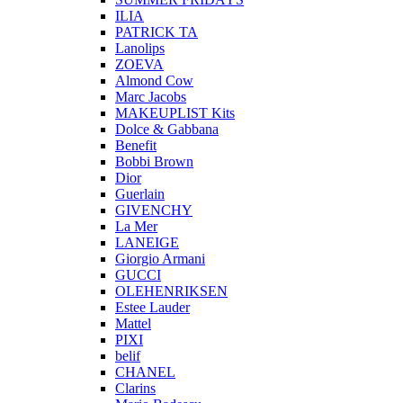
ILIA
PATRICK TA
Lanolips
ZOEVA
Almond Cow
Marc Jacobs
MAKEUPLIST Kits
Dolce & Gabbana
Benefit
Bobbi Brown
Dior
Guerlain
GIVENCHY
La Mer
LANEIGE
Giorgio Armani
GUCCI
OLEHENRIKSEN
Estee Lauder
Mattel
PIXI
belif
CHANEL
Clarins