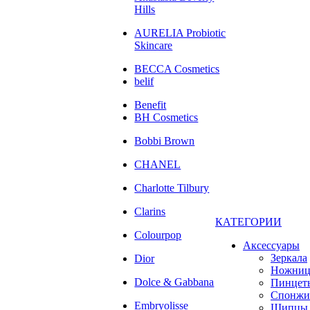
Hills
AURELIA Probiotic
Skincare
BECCA Cosmetics
belif
Benefit
BH Cosmetics
Bobbi Brown
CHANEL
Charlotte Tilbury
Clarins
КАТЕГОРИИ
Colourpop
Аксессуары
Зеркала
Dior
Ножни
Dolce & Gabbana
Пинцет
Спонжи
Embryolisse
Щипцы 