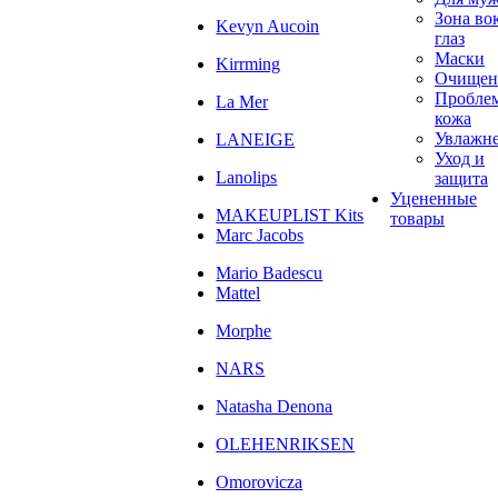
Зона во
Kevyn Aucoin
глаз
Маски
Kirrming
Очищен
Пробле
La Mer
кожа
Увлажн
LANEIGE
Уход и
Lanolips
защита
Уцененные
MAKEUPLIST Kits
товары
Marc Jacobs
Mario Badescu
Mattel
Morphe
NARS
Natasha Denona
OLEHENRIKSEN
Omorovicza