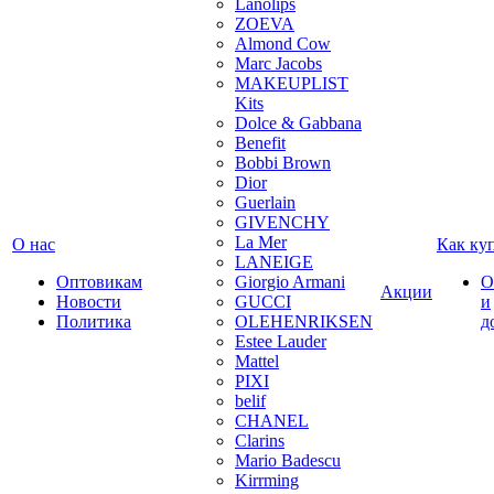
Lanolips
ZOEVA
Almond Cow
Marc Jacobs
MAKEUPLIST
Kits
Dolce & Gabbana
Benefit
Bobbi Brown
Dior
Guerlain
GIVENCHY
La Mer
О нас
Как ку
LANEIGE
Оптовикам
Giorgio Armani
О
Акции
Новости
GUCCI
и
Политика
OLEHENRIKSEN
д
Estee Lauder
Mattel
PIXI
belif
CHANEL
Clarins
Mario Badescu
Kirrming