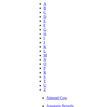
A
B
C
D
E
F
G
H
I
J
K
L
M
N
O
P
R
S
T
U
Z
Almond Cow
Anastasia Beverly