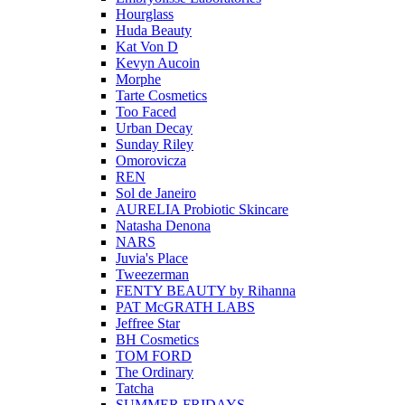
Hourglass
Huda Beauty
Kat Von D
Kevyn Aucoin
Morphe
Tarte Cosmetics
Too Faced
Urban Decay
Sunday Riley
Omorovicza
REN
Sol de Janeiro
AURELIA Probiotic Skincare
Natasha Denona
NARS
Juvia's Place
Tweezerman
FENTY BEAUTY by Rihanna
PAT McGRATH LABS
Jeffree Star
BH Cosmetics
TOM FORD
The Ordinary
Tatcha
SUMMER FRIDAYS