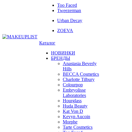
Too Faced
Tweezerman
Urban Decay
ZOEVA
Каталог
НОВИНКИ
БРЕНДЫ
Anastasia Beverly
Hills
BECCA Cosmetics
Charlotte Tilbury
Colourpop
Embryolisse
Laboratories
Hourglass
Huda Beauty
Kat Von D
Kevyn Aucoin
Morphe
Tarte Cosmetics