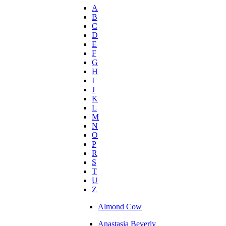
A
B
C
D
E
F
G
H
I
J
K
L
M
N
O
P
R
S
T
U
Z
Almond Cow
Anastasia Beverly