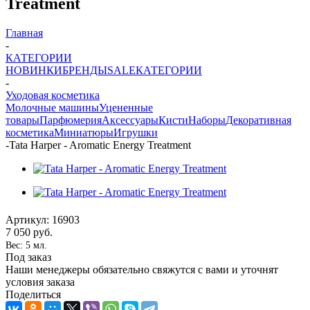
Treatment
Главная
-
КАТЕГОРИИ
НОВИНКИ
БРЕНДЫ
SALE
КАТЕГОРИИ
-
Уходовая косметика
Молочные машины
Уцененные
товары
Парфюмерия
Аксессуары
Кисти
Наборы
Декоративная
косметика
Миниатюры
Игрушки
-
Tata Harper - Aromatic Energy Treatment
Артикул:
16903
7 050
руб.
Вес: 5 мл.
Под заказ
Наши менеджеры обязательно свяжутся с вами и уточнят
условия заказа
Поделиться