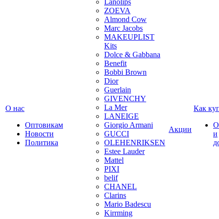
Lanolips
ZOEVA
Almond Cow
Marc Jacobs
MAKEUPLIST
Kits
Dolce & Gabbana
Benefit
Bobbi Brown
Dior
Guerlain
GIVENCHY
La Mer
О нас
Как ку
LANEIGE
Оптовикам
Giorgio Armani
О
Акции
Новости
GUCCI
и
Политика
OLEHENRIKSEN
д
Estee Lauder
Mattel
PIXI
belif
CHANEL
Clarins
Mario Badescu
Kirrming