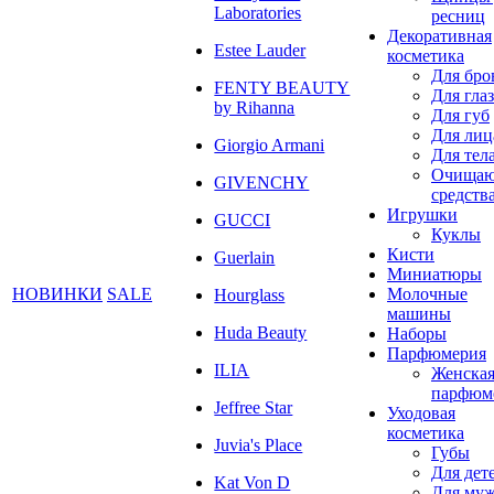
Laboratories
ресниц
Декоративная
Estee Lauder
косметика
Для бро
FENTY BEAUTY
Для глаз
by Rihanna
Для губ
Для лиц
Giorgio Armani
Для тел
Очища
GIVENCHY
средств
Игрушки
GUCCI
Куклы
Кисти
Guerlain
Миниатюры
НОВИНКИ
SALE
Молочные
Hourglass
машины
Huda Beauty
Наборы
Парфюмерия
ILIA
Женска
парфюм
Jeffree Star
Уходовая
косметика
Juvia's Place
Губы
Для дет
Kat Von D
Для му