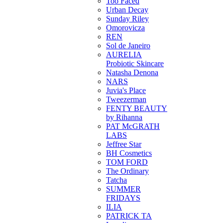
Too Faced
Urban Decay
Sunday Riley
Omorovicza
REN
Sol de Janeiro
AURELIA
Probiotic Skincare
Natasha Denona
NARS
Juvia's Place
Tweezerman
FENTY BEAUTY
by Rihanna
PAT McGRATH
LABS
Jeffree Star
BH Cosmetics
TOM FORD
The Ordinary
Tatcha
SUMMER
FRIDAYS
ILIA
PATRICK TA