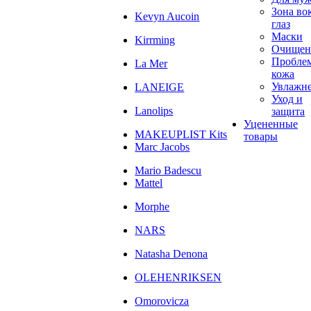
Зона во
Kevyn Aucoin
глаз
Маски
Kirrming
Очищен
Пробле
La Mer
кожа
Увлажн
LANEIGE
Уход и
Lanolips
защита
Уцененные
MAKEUPLIST Kits
товары
Marc Jacobs
Mario Badescu
Mattel
Morphe
NARS
Natasha Denona
OLEHENRIKSEN
Omorovicza