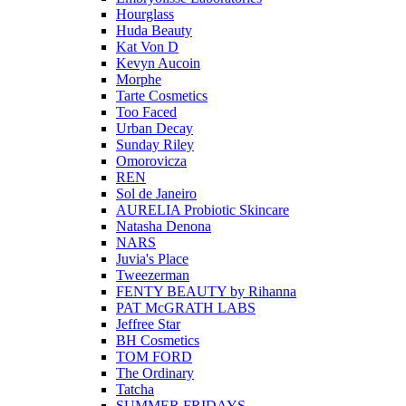
Hourglass
Huda Beauty
Kat Von D
Kevyn Aucoin
Morphe
Tarte Cosmetics
Too Faced
Urban Decay
Sunday Riley
Omorovicza
REN
Sol de Janeiro
AURELIA Probiotic Skincare
Natasha Denona
NARS
Juvia's Place
Tweezerman
FENTY BEAUTY by Rihanna
PAT McGRATH LABS
Jeffree Star
BH Cosmetics
TOM FORD
The Ordinary
Tatcha
SUMMER FRIDAYS