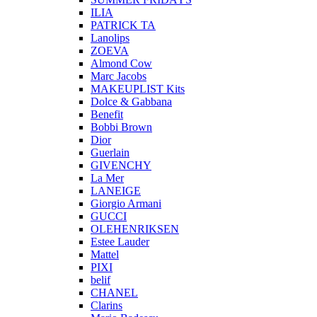
ILIA
PATRICK TA
Lanolips
ZOEVA
Almond Cow
Marc Jacobs
MAKEUPLIST Kits
Dolce & Gabbana
Benefit
Bobbi Brown
Dior
Guerlain
GIVENCHY
La Mer
LANEIGE
Giorgio Armani
GUCCI
OLEHENRIKSEN
Estee Lauder
Mattel
PIXI
belif
CHANEL
Clarins