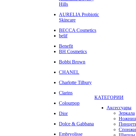
Hills
AURELIA Probiotic
Skincare
BECCA Cosmetics
belif
Benefit
BH Cosmetics
Bobbi Brown
CHANEL
Charlotte Tilbury
Clarins
КАТЕГОРИИ
Colourpop
Аксессуары
Зеркала
Dior
Ножни
Dolce & Gabbana
Пинцет
Спонжи
Embryolisse
Щипцы 