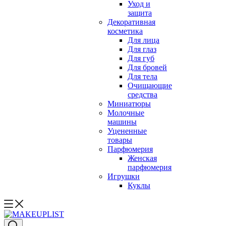
Уход и
защита
Декоративная
косметика
Для лица
Для глаз
Для губ
Для бровей
Для тела
Очищающие
средства
Миниатюры
Молочные
машины
Уцененные
товары
Парфюмерия
Женская
парфюмерия
Игрушки
Куклы