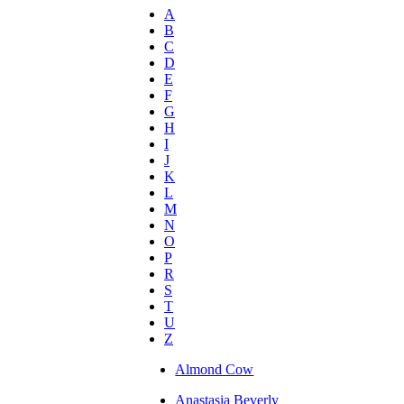
A
B
C
D
E
F
G
H
I
J
K
L
M
N
O
P
R
S
T
U
Z
Almond Cow
Anastasia Beverly