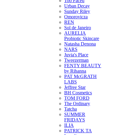
Too Faced
Urban Decay
Sunday Riley
Omorovicza
REN
Sol de Janeiro
AURELIA
Probiotic Skincare
Natasha Denona
NARS
Juvia's Place
Tweezerman
FENTY BEAUTY
by Rihanna
PAT McGRATH
LABS
Jeffree Star
BH Cosmetics
TOM FORD
The Ordinary
Tatcha
SUMMER
FRIDAYS
ILIA
PATRICK TA