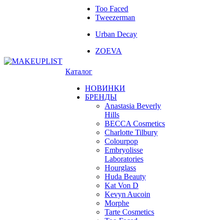
Too Faced
Tweezerman
Urban Decay
ZOEVA
Каталог
НОВИНКИ
БРЕНДЫ
Anastasia Beverly
Hills
BECCA Cosmetics
Charlotte Tilbury
Colourpop
Embryolisse
Laboratories
Hourglass
Huda Beauty
Kat Von D
Kevyn Aucoin
Morphe
Tarte Cosmetics