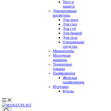
Уход и
защита
Декоративная
косметика
Для лица
Для глаз
Для губ
Для бровей
Для тела
Очищающие
средства
Миниатюры
Молочные
машины
Уцененные
товары
Парфюмерия
Женская
парфюмерия
Игрушки
Куклы