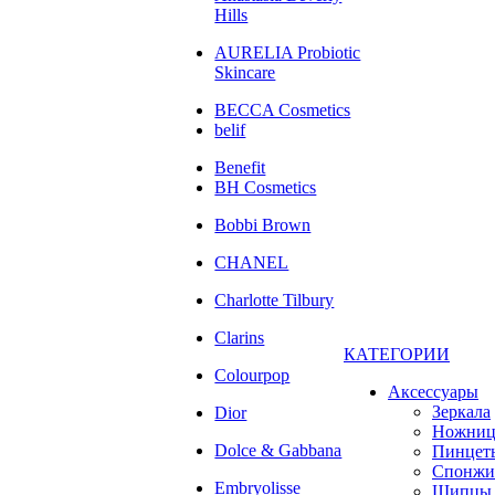
Hills
AURELIA Probiotic
Skincare
BECCA Cosmetics
belif
Benefit
BH Cosmetics
Bobbi Brown
CHANEL
Charlotte Tilbury
Clarins
КАТЕГОРИИ
Colourpop
Аксессуары
Зеркала
Dior
Ножни
Dolce & Gabbana
Пинцет
Спонжи
Embryolisse
Щипцы 