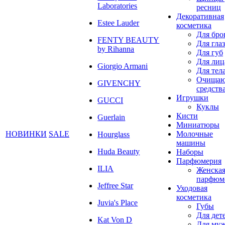
Laboratories
ресниц
Декоративная
Estee Lauder
косметика
Для бро
FENTY BEAUTY
Для глаз
by Rihanna
Для губ
Для лиц
Giorgio Armani
Для тел
Очища
GIVENCHY
средств
Игрушки
GUCCI
Куклы
Кисти
Guerlain
Миниатюры
НОВИНКИ
SALE
Молочные
Hourglass
машины
Huda Beauty
Наборы
Парфюмерия
ILIA
Женска
парфюм
Jeffree Star
Уходовая
косметика
Juvia's Place
Губы
Для дет
Kat Von D
Для му