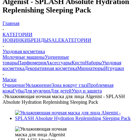
Algenist - SPLASH Absolute Hydration
Replenishing Sleeping Pack
Главная
-
КАТЕГОРИИ
НОВИНКИ
БРЕНДЫ
SALE
КАТЕГОРИИ
-
Уходовая косметика
Молочные машины
Уцененные
товары
Парфюмерия
Аксессуары
Кисти
Наборы
Уходовая
косметика
Декоративная косметика
Миниатюры
Игрушки
-
Маски
Очищение
Увлажнение
Зона вокруг глаз
Проблемная
кожа
Губы
Для мужчин
Для детей
Уход и защита
-
Увлажняющая ночная маска для лица Algenist - SPLASH
Absolute Hydration Replenishing Sleeping Pack