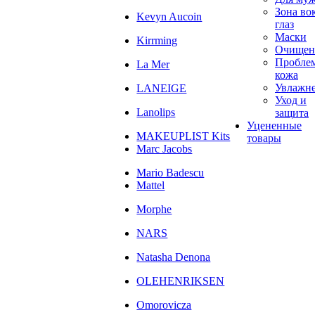
Зона во
Kevyn Aucoin
глаз
Маски
Kirrming
Очищен
Пробле
La Mer
кожа
Увлажн
LANEIGE
Уход и
Lanolips
защита
Уцененные
MAKEUPLIST Kits
товары
Marc Jacobs
Mario Badescu
Mattel
Morphe
NARS
Natasha Denona
OLEHENRIKSEN
Omorovicza