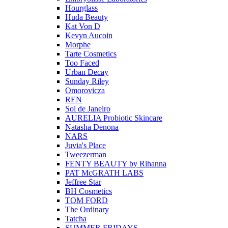
Hourglass
Huda Beauty
Kat Von D
Kevyn Aucoin
Morphe
Tarte Cosmetics
Too Faced
Urban Decay
Sunday Riley
Omorovicza
REN
Sol de Janeiro
AURELIA Probiotic Skincare
Natasha Denona
NARS
Juvia's Place
Tweezerman
FENTY BEAUTY by Rihanna
PAT McGRATH LABS
Jeffree Star
BH Cosmetics
TOM FORD
The Ordinary
Tatcha
SUMMER FRIDAYS