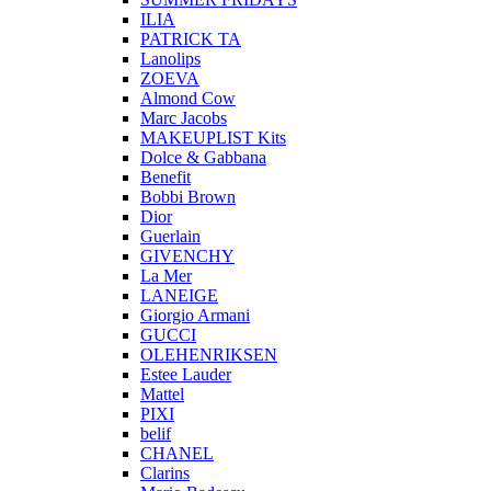
ILIA
PATRICK TA
Lanolips
ZOEVA
Almond Cow
Marc Jacobs
MAKEUPLIST Kits
Dolce & Gabbana
Benefit
Bobbi Brown
Dior
Guerlain
GIVENCHY
La Mer
LANEIGE
Giorgio Armani
GUCCI
OLEHENRIKSEN
Estee Lauder
Mattel
PIXI
belif
CHANEL
Clarins