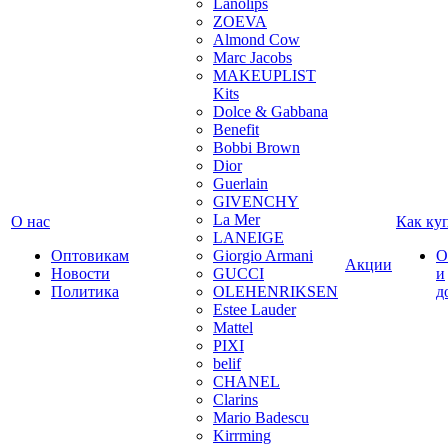
Lanolips
ZOEVA
Almond Cow
Marc Jacobs
MAKEUPLIST
Kits
Dolce & Gabbana
Benefit
Bobbi Brown
Dior
Guerlain
GIVENCHY
La Mer
О нас
Как ку
LANEIGE
Оптовикам
Giorgio Armani
О
Акции
Новости
GUCCI
и
Политика
OLEHENRIKSEN
д
Estee Lauder
Mattel
PIXI
belif
CHANEL
Clarins
Mario Badescu
Kirrming