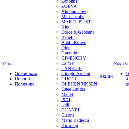
Lanolips
ZOEVA
Almond Cow
Marc Jacobs
MAKEUPLIST
Kits
Dolce & Gabbana
Benefit
Bobbi Brown
Dior
Guerlain
GIVENCHY
La Mer
О нас
Как ку
LANEIGE
Оптовикам
Giorgio Armani
О
Акции
Новости
GUCCI
и
Политика
OLEHENRIKSEN
д
Estee Lauder
Mattel
PIXI
belif
CHANEL
Clarins
Mario Badescu
Kirrming