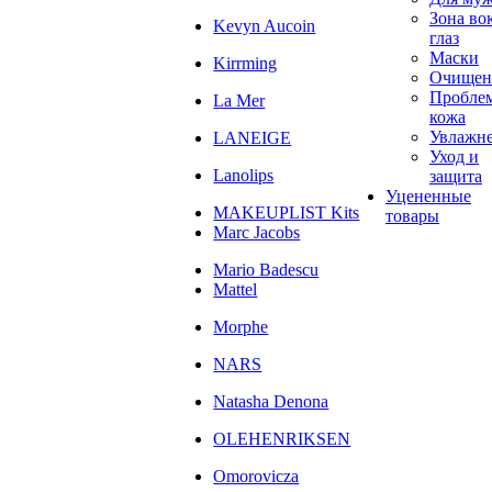
Зона во
Kevyn Aucoin
глаз
Маски
Kirrming
Очищен
Пробле
La Mer
кожа
Увлажн
LANEIGE
Уход и
Lanolips
защита
Уцененные
MAKEUPLIST Kits
товары
Marc Jacobs
Mario Badescu
Mattel
Morphe
NARS
Natasha Denona
OLEHENRIKSEN
Omorovicza