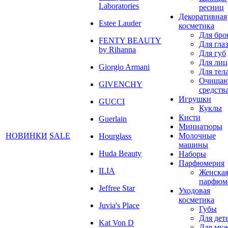
Laboratories
ресниц
Декоративная
Estee Lauder
косметика
Для бро
FENTY BEAUTY
Для глаз
by Rihanna
Для губ
Для лиц
Giorgio Armani
Для тел
Очища
GIVENCHY
средств
Игрушки
GUCCI
Куклы
Кисти
Guerlain
Миниатюры
НОВИНКИ
SALE
Молочные
Hourglass
машины
Huda Beauty
Наборы
Парфюмерия
ILIA
Женска
парфюм
Jeffree Star
Уходовая
косметика
Juvia's Place
Губы
Для дет
Kat Von D
Для му