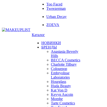
Too Faced
Tweezerman
Urban Decay
ZOEVA
Каталог
НОВИНКИ
БРЕНДЫ
Anastasia Beverly
Hills
BECCA Cosmetics
Charlotte Tilbury
Colourpop
Embryolisse
Laboratories
Hourglass
Huda Beauty
Kat Von D
Kevyn Aucoin
Morphe
Tarte Cosmetics