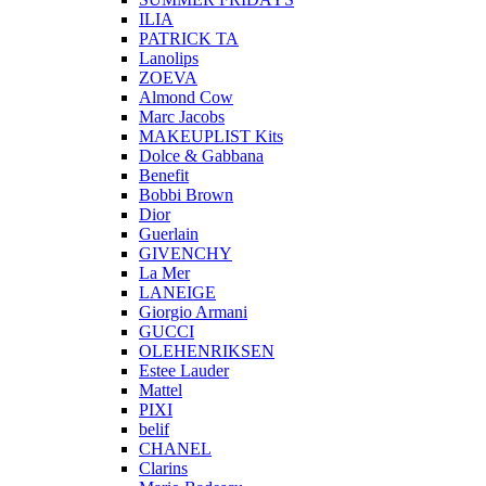
ILIA
PATRICK TA
Lanolips
ZOEVA
Almond Cow
Marc Jacobs
MAKEUPLIST Kits
Dolce & Gabbana
Benefit
Bobbi Brown
Dior
Guerlain
GIVENCHY
La Mer
LANEIGE
Giorgio Armani
GUCCI
OLEHENRIKSEN
Estee Lauder
Mattel
PIXI
belif
CHANEL
Clarins