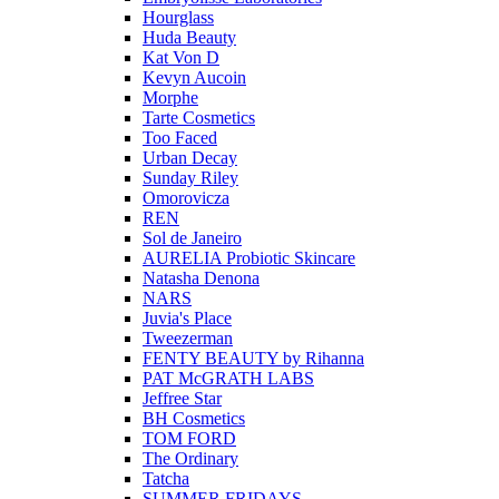
Hourglass
Huda Beauty
Kat Von D
Kevyn Aucoin
Morphe
Tarte Cosmetics
Too Faced
Urban Decay
Sunday Riley
Omorovicza
REN
Sol de Janeiro
AURELIA Probiotic Skincare
Natasha Denona
NARS
Juvia's Place
Tweezerman
FENTY BEAUTY by Rihanna
PAT McGRATH LABS
Jeffree Star
BH Cosmetics
TOM FORD
The Ordinary
Tatcha
SUMMER FRIDAYS