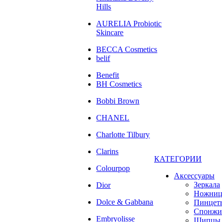
Hills
AURELIA Probiotic
Skincare
BECCA Cosmetics
belif
Benefit
BH Cosmetics
Bobbi Brown
CHANEL
Charlotte Tilbury
Clarins
КАТЕГОРИИ
Colourpop
Аксессуары
Зеркала
Dior
Ножни
Dolce & Gabbana
Пинцет
Спонжи
Embryolisse
Щипцы 