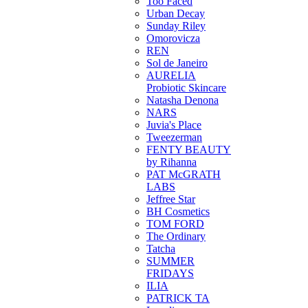
Too Faced
Urban Decay
Sunday Riley
Omorovicza
REN
Sol de Janeiro
AURELIA
Probiotic Skincare
Natasha Denona
NARS
Juvia's Place
Tweezerman
FENTY BEAUTY
by Rihanna
PAT McGRATH
LABS
Jeffree Star
BH Cosmetics
TOM FORD
The Ordinary
Tatcha
SUMMER
FRIDAYS
ILIA
PATRICK TA