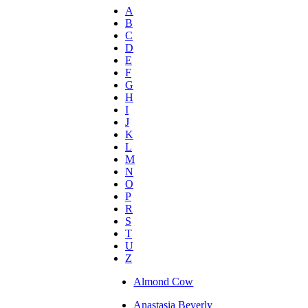
A
B
C
D
E
F
G
H
I
J
K
L
M
N
O
P
R
S
T
U
Z
Almond Cow
Anastasia Beverly