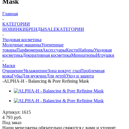
Mask
Главная
-
КАТЕГОРИИ
НОВИНКИ
БРЕНДЫ
SALE
КАТЕГОРИИ
-
Уходовая косметика
Молочные машины
Уцененные
товары
Парфюмерия
Аксессуары
Кисти
Наборы
Уходовая
косметика
Декоративная косметика
Миниатюры
Игрушки
-
Маски
Очищение
Увлажнение
Зона вокруг глаз
Проблемная
кожа
Губы
Для мужчин
Для детей
Уход и защита
-
ALPHA-H - Balancing & Pore Refining Mask
Артикул:
1615
4 793
руб.
Под заказ
Наши менеджеры обязательно свяжутся с вами и уточнят