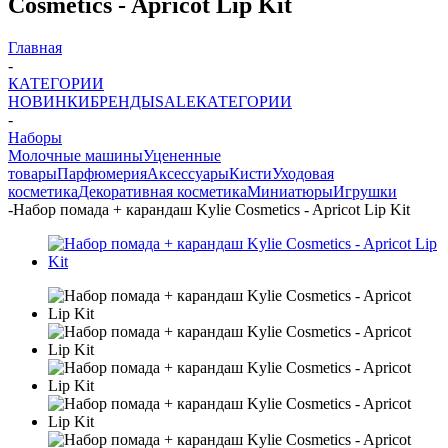
Cosmetics - Apricot Lip Kit
Главная
-
КАТЕГОРИИ
НОВИНКИ
БРЕНДЫ
SALE
КАТЕГОРИИ
-
Наборы
Молочные машины
Уцененные
товары
Парфюмерия
Аксессуары
Кисти
Уходовая
косметика
Декоративная косметика
Миниатюры
Игрушки
-
Набор помада + карандаш Kylie Cosmetics - Apricot Lip Kit