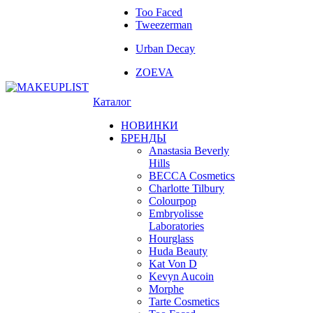
Too Faced
Tweezerman
Urban Decay
ZOEVA
Каталог
НОВИНКИ
БРЕНДЫ
Anastasia Beverly
Hills
BECCA Cosmetics
Charlotte Tilbury
Colourpop
Embryolisse
Laboratories
Hourglass
Huda Beauty
Kat Von D
Kevyn Aucoin
Morphe
Tarte Cosmetics