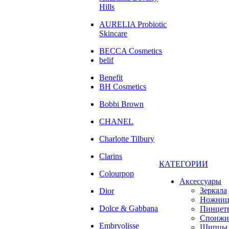
Hills
AURELIA Probiotic
Skincare
BECCA Cosmetics
belif
Benefit
BH Cosmetics
Bobbi Brown
CHANEL
Charlotte Tilbury
Clarins
КАТЕГОРИИ
Colourpop
Аксессуары
Зеркала
Dior
Ножни
Dolce & Gabbana
Пинцет
Спонжи
Embryolisse
Щипцы 