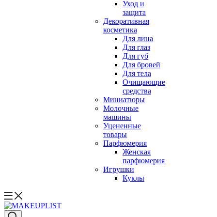
Уход и
защита
Декоративная
косметика
Для лица
Для глаз
Для губ
Для бровей
Для тела
Очищающие
средства
Миниатюры
Молочные
машины
Уцененные
товары
Парфюмерия
Женская
парфюмерия
Игрушки
Куклы