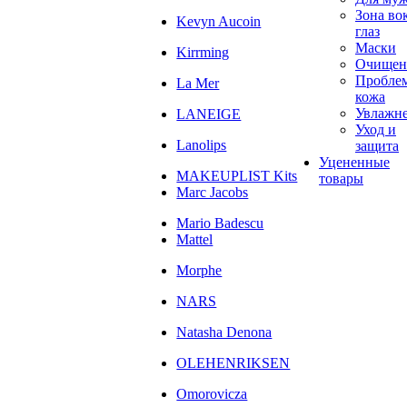
Зона во
Kevyn Aucoin
глаз
Маски
Kirrming
Очищен
Пробле
La Mer
кожа
Увлажн
LANEIGE
Уход и
Lanolips
защита
Уцененные
MAKEUPLIST Kits
товары
Marc Jacobs
Mario Badescu
Mattel
Morphe
NARS
Natasha Denona
OLEHENRIKSEN
Omorovicza