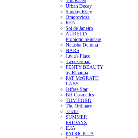
Too Faced
Urban Decay
Sunday Riley
Omorovicza
REN
Sol de Janeiro
AURELIA
Probiotic Skincare
Natasha Denona
NARS
Juvia's Place
Tweezerman
FENTY BEAUTY
by Rihanna
PAT McGRATH
LABS
Jeffree Star
BH Cosmetics
TOM FORD
The Ordinary
Tatcha
SUMMER
FRIDAYS
ILIA
PATRICK TA