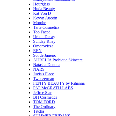
Hourglass
Huda Beauty
Kat Von D
Kevyn Aucoin
Morphe
Tarte Cosmetics
Too Faced
Urban Decay
Sunday Riley
Omorovicza
REN
Sol de Janeiro
AURELIA Probiotic Skincare
Natasha Denona
NARS
Juvia's Place
Tweezerman
FENTY BEAUTY by Rihanna
PAT McGRATH LABS
Jeffree Star
BH Cosmetics
TOM FORD
The Ordinary
Tatcha
SUMMER FRIDAYS