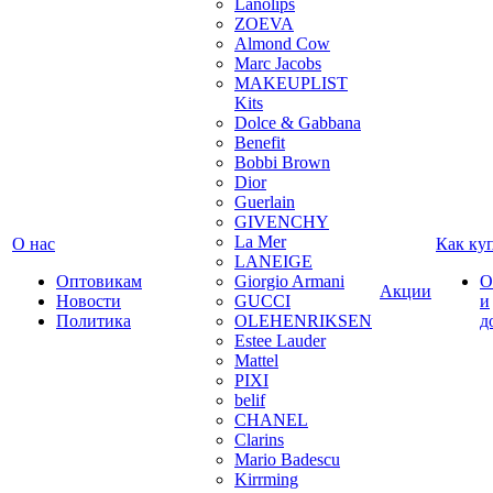
Lanolips
ZOEVA
Almond Cow
Marc Jacobs
MAKEUPLIST
Kits
Dolce & Gabbana
Benefit
Bobbi Brown
Dior
Guerlain
GIVENCHY
La Mer
О нас
Как ку
LANEIGE
Оптовикам
Giorgio Armani
О
Акции
Новости
GUCCI
и
Политика
OLEHENRIKSEN
д
Estee Lauder
Mattel
PIXI
belif
CHANEL
Clarins
Mario Badescu
Kirrming