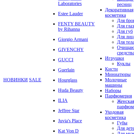
Laboratories
ресниц
Декоративная
Estee Lauder
косметика
Для бро
FENTY BEAUTY
Для глаз
by Rihanna
Для губ
Для лиц
Giorgio Armani
Для тел
Очища
GIVENCHY
средств
Игрушки
GUCCI
Куклы
Кисти
Guerlain
Миниатюры
НОВИНКИ
SALE
Молочные
Hourglass
машины
Huda Beauty
Наборы
Парфюмерия
ILIA
Женска
парфюм
Jeffree Star
Уходовая
косметика
Juvia's Place
Губы
Для дет
Kat Von D
Для му