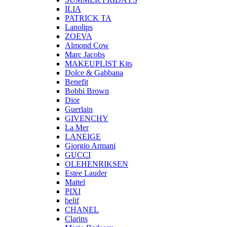
ILIA
PATRICK TA
Lanolips
ZOEVA
Almond Cow
Marc Jacobs
MAKEUPLIST Kits
Dolce & Gabbana
Benefit
Bobbi Brown
Dior
Guerlain
GIVENCHY
La Mer
LANEIGE
Giorgio Armani
GUCCI
OLEHENRIKSEN
Estee Lauder
Mattel
PIXI
belif
CHANEL
Clarins