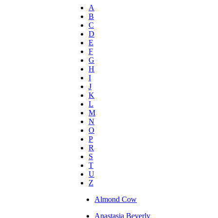
A
B
C
D
E
F
G
H
I
J
K
L
M
N
O
P
R
S
T
U
Z
Almond Cow
Anastasia Beverly