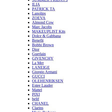
ILIA
PATRICK TA
Lanolips
ZOEVA
Almond Cow
Marc Jacobs
MAKEUPLIST Kits
Dolce & Gabbana
Benefit
Bobbi Brown
Dior
Guerlain
GIVENCHY
La Mer
LANEIGE
Giorgio Armani
GUCCI
OLEHENRIKSEN
Estee Lauder
Mattel
PIXI
belif
CHANEL
Clarins