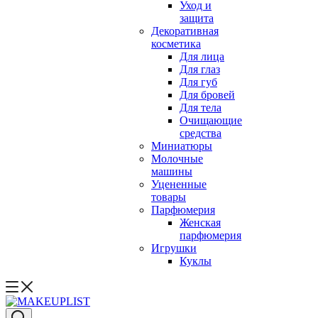
Уход и
защита
Декоративная
косметика
Для лица
Для глаз
Для губ
Для бровей
Для тела
Очищающие
средства
Миниатюры
Молочные
машины
Уцененные
товары
Парфюмерия
Женская
парфюмерия
Игрушки
Куклы