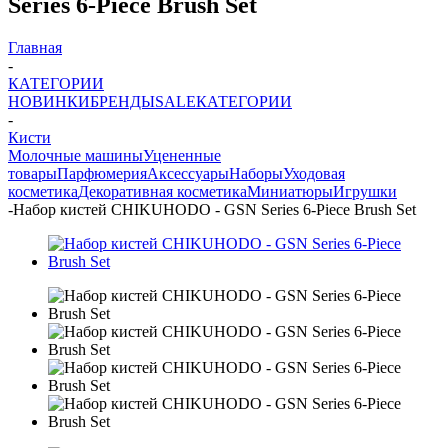
Series 6-Piece Brush Set
Главная
-
КАТЕГОРИИ
НОВИНКИ
БРЕНДЫ
SALE
КАТЕГОРИИ
-
Кисти
Молочные машины
Уцененные
товары
Парфюмерия
Аксессуары
Наборы
Уходовая
косметика
Декоративная косметика
Миниатюры
Игрушки
-
Набор кистей CHIKUHODO - GSN Series 6-Piece Brush Set