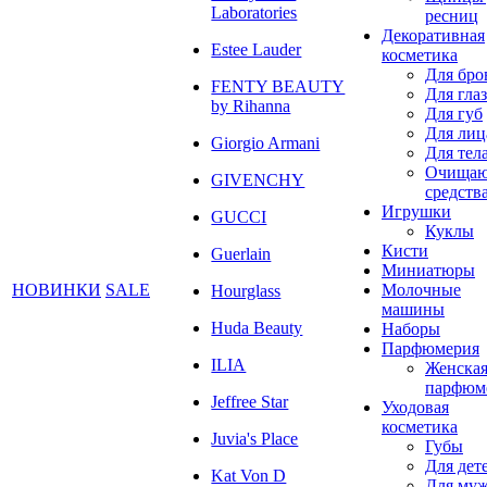
Laboratories
ресниц
Декоративная
Estee Lauder
косметика
Для бро
FENTY BEAUTY
Для глаз
by Rihanna
Для губ
Для лиц
Giorgio Armani
Для тел
Очища
GIVENCHY
средств
Игрушки
GUCCI
Куклы
Кисти
Guerlain
Миниатюры
НОВИНКИ
SALE
Молочные
Hourglass
машины
Huda Beauty
Наборы
Парфюмерия
ILIA
Женска
парфюм
Jeffree Star
Уходовая
косметика
Juvia's Place
Губы
Для дет
Kat Von D
Для му