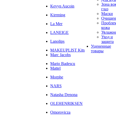
Зона во
Kevyn Aucoin
глаз
Маски
Kirrming
Очищен
Пробле
La Mer
кожа
Увлажн
LANEIGE
Уход и
Lanolips
защита
Уцененные
MAKEUPLIST Kits
товары
Marc Jacobs
Mario Badescu
Mattel
Morphe
NARS
Natasha Denona
OLEHENRIKSEN
Omorovicza