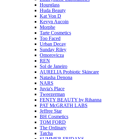
Hourglass
Huda Beauty
Kat Von D
Kevyn Aucoin
Morphe
Tarte Cosmetics
Too Faced
Urban Decay
Sunday Riley
Omorovicza
REN
Sol de Janeiro
AURELIA Probiotic Skincare
Natasha Denona
NARS
Juvia's Place
Tweezerman
FENTY BEAUTY by Rihanna
PAT McGRATH LABS
Jeffree Star
BH Cosmetics
TOM FORD
The Ordinary
Tatcha
SUMMER FRIDAYS