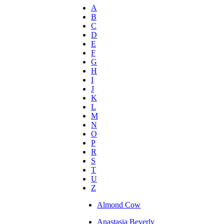
A
B
C
D
E
F
G
H
I
J
K
L
M
N
O
P
R
S
T
U
Z
Almond Cow
Anastasia Beverly