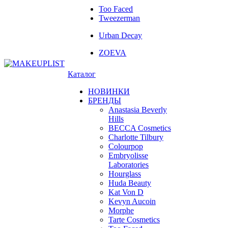
Too Faced
Tweezerman
Urban Decay
ZOEVA
Каталог
НОВИНКИ
БРЕНДЫ
Anastasia Beverly
Hills
BECCA Cosmetics
Charlotte Tilbury
Colourpop
Embryolisse
Laboratories
Hourglass
Huda Beauty
Kat Von D
Kevyn Aucoin
Morphe
Tarte Cosmetics