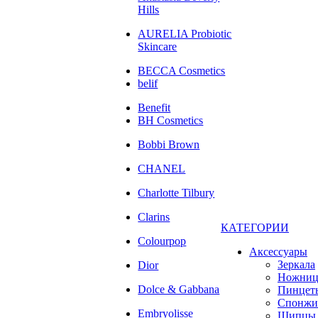
Hills
AURELIA Probiotic
Skincare
BECCA Cosmetics
belif
Benefit
BH Cosmetics
Bobbi Brown
CHANEL
Charlotte Tilbury
Clarins
КАТЕГОРИИ
Colourpop
Аксессуары
Зеркала
Dior
Ножни
Dolce & Gabbana
Пинцет
Спонжи
Embryolisse
Щипцы 