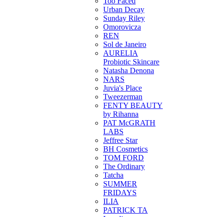
Too Faced
Urban Decay
Sunday Riley
Omorovicza
REN
Sol de Janeiro
AURELIA
Probiotic Skincare
Natasha Denona
NARS
Juvia's Place
Tweezerman
FENTY BEAUTY
by Rihanna
PAT McGRATH
LABS
Jeffree Star
BH Cosmetics
TOM FORD
The Ordinary
Tatcha
SUMMER
FRIDAYS
ILIA
PATRICK TA