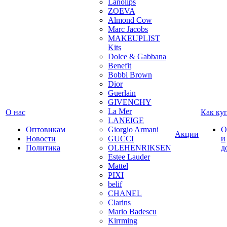
Lanolips
ZOEVA
Almond Cow
Marc Jacobs
MAKEUPLIST
Kits
Dolce & Gabbana
Benefit
Bobbi Brown
Dior
Guerlain
GIVENCHY
La Mer
О нас
Как ку
LANEIGE
Оптовикам
Giorgio Armani
О
Акции
Новости
GUCCI
и
Политика
OLEHENRIKSEN
д
Estee Lauder
Mattel
PIXI
belif
CHANEL
Clarins
Mario Badescu
Kirrming