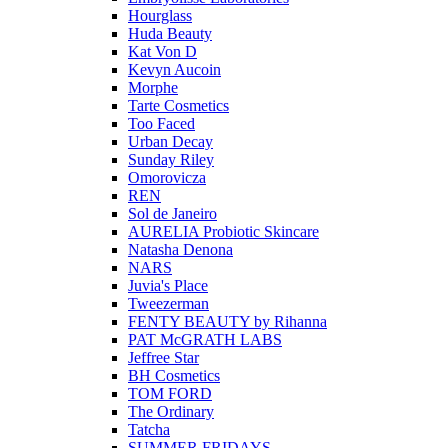
Hourglass
Huda Beauty
Kat Von D
Kevyn Aucoin
Morphe
Tarte Cosmetics
Too Faced
Urban Decay
Sunday Riley
Omorovicza
REN
Sol de Janeiro
AURELIA Probiotic Skincare
Natasha Denona
NARS
Juvia's Place
Tweezerman
FENTY BEAUTY by Rihanna
PAT McGRATH LABS
Jeffree Star
BH Cosmetics
TOM FORD
The Ordinary
Tatcha
SUMMER FRIDAYS