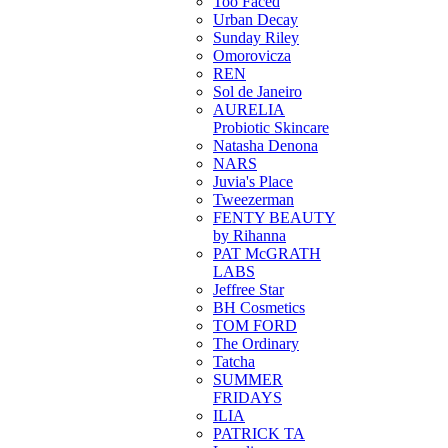
Too Faced
Urban Decay
Sunday Riley
Omorovicza
REN
Sol de Janeiro
AURELIA
Probiotic Skincare
Natasha Denona
NARS
Juvia's Place
Tweezerman
FENTY BEAUTY
by Rihanna
PAT McGRATH
LABS
Jeffree Star
BH Cosmetics
TOM FORD
The Ordinary
Tatcha
SUMMER
FRIDAYS
ILIA
PATRICK TA