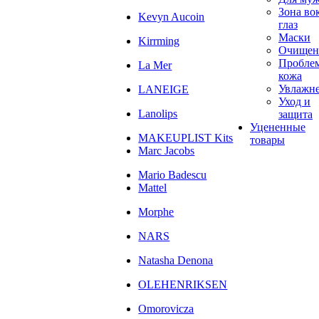
Зона во
Kevyn Aucoin
глаз
Маски
Kirrming
Очищен
Пробле
La Mer
кожа
Увлажн
LANEIGE
Уход и
Lanolips
защита
Уцененные
MAKEUPLIST Kits
товары
Marc Jacobs
Mario Badescu
Mattel
Morphe
NARS
Natasha Denona
OLEHENRIKSEN
Omorovicza