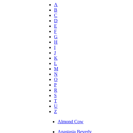
A
B
C
D
E
F
G
H
I
J
K
L
M
N
O
P
R
S
T
U
Z
Almond Cow
Anastasia Beverly