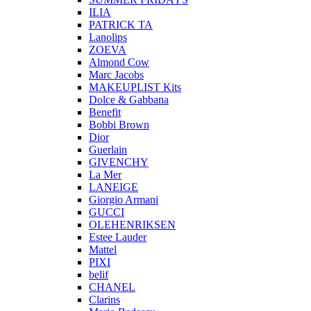
ILIA
PATRICK TA
Lanolips
ZOEVA
Almond Cow
Marc Jacobs
MAKEUPLIST Kits
Dolce & Gabbana
Benefit
Bobbi Brown
Dior
Guerlain
GIVENCHY
La Mer
LANEIGE
Giorgio Armani
GUCCI
OLEHENRIKSEN
Estee Lauder
Mattel
PIXI
belif
CHANEL
Clarins