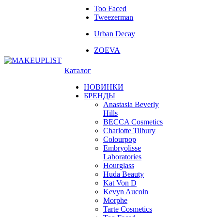
Too Faced
Tweezerman
Urban Decay
ZOEVA
Каталог
НОВИНКИ
БРЕНДЫ
Anastasia Beverly
Hills
BECCA Cosmetics
Charlotte Tilbury
Colourpop
Embryolisse
Laboratories
Hourglass
Huda Beauty
Kat Von D
Kevyn Aucoin
Morphe
Tarte Cosmetics