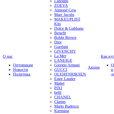
Lanolips
ZOEVA
Almond Cow
Marc Jacobs
MAKEUPLIST
Kits
Dolce & Gabbana
Benefit
Bobbi Brown
Dior
Guerlain
GIVENCHY
La Mer
О нас
Как ку
LANEIGE
Оптовикам
Giorgio Armani
О
Акции
Новости
GUCCI
и
Политика
OLEHENRIKSEN
д
Estee Lauder
Mattel
PIXI
belif
CHANEL
Clarins
Mario Badescu
Kirrming