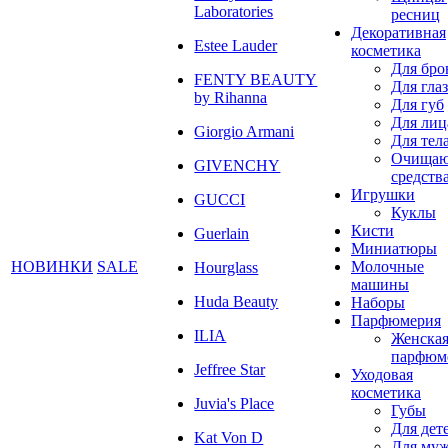
Laboratories
ресниц
Декоративная
Estee Lauder
косметика
Для бро
FENTY BEAUTY
Для глаз
by Rihanna
Для губ
Для лиц
Giorgio Armani
Для тел
Очища
GIVENCHY
средств
Игрушки
GUCCI
Куклы
Кисти
Guerlain
Миниатюры
НОВИНКИ
SALE
Молочные
Hourglass
машины
Huda Beauty
Наборы
Парфюмерия
ILIA
Женска
парфюм
Jeffree Star
Уходовая
косметика
Juvia's Place
Губы
Для дет
Kat Von D
Для му