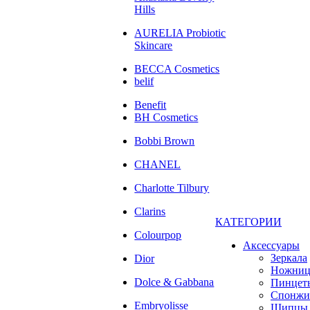
Hills
AURELIA Probiotic
Skincare
BECCA Cosmetics
belif
Benefit
BH Cosmetics
Bobbi Brown
CHANEL
Charlotte Tilbury
Clarins
КАТЕГОРИИ
Colourpop
Аксессуары
Зеркала
Dior
Ножни
Dolce & Gabbana
Пинцет
Спонжи
Embryolisse
Щипцы 