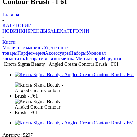
Contour Brush - F61
Главная
-
КАТЕГОРИИ
НОВИНКИ
БРЕНДЫ
SALE
КАТЕГОРИИ
-
Кисти
Молочные машины
Уцененные
товары
Парфюмерия
Аксессуары
Наборы
Уходовая
косметика
Декоративная косметика
Миниатюры
Игрушки
-
Кисть Sigma Beauty - Angled Cream Contour Brush - F61
Артикул:
5297