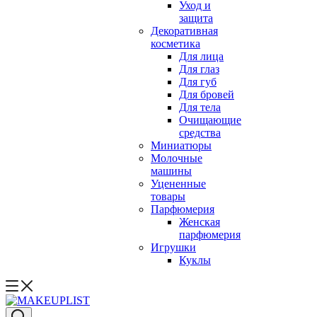
Уход и
защита
Декоративная
косметика
Для лица
Для глаз
Для губ
Для бровей
Для тела
Очищающие
средства
Миниатюры
Молочные
машины
Уцененные
товары
Парфюмерия
Женская
парфюмерия
Игрушки
Куклы