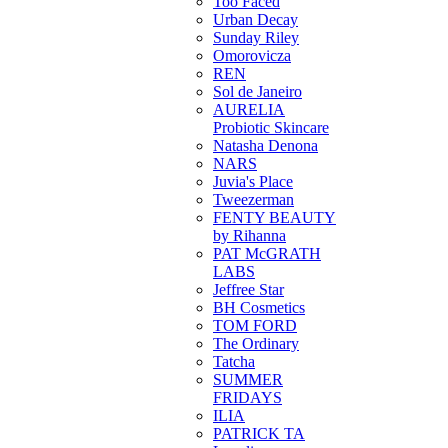
Too Faced
Urban Decay
Sunday Riley
Omorovicza
REN
Sol de Janeiro
AURELIA
Probiotic Skincare
Natasha Denona
NARS
Juvia's Place
Tweezerman
FENTY BEAUTY
by Rihanna
PAT McGRATH
LABS
Jeffree Star
BH Cosmetics
TOM FORD
The Ordinary
Tatcha
SUMMER
FRIDAYS
ILIA
PATRICK TA