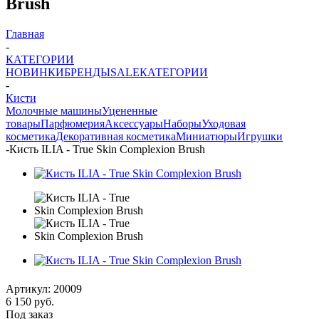
Brush
Главная
-
КАТЕГОРИИ
НОВИНКИ
БРЕНДЫ
SALE
КАТЕГОРИИ
-
Кисти
Молочные машины
Уцененные
товары
Парфюмерия
Аксессуары
Наборы
Уходовая
косметика
Декоративная косметика
Миниатюры
Игрушки
-
Кисть ILIA - True Skin Complexion Brush
Артикул:
20009
6 150
руб.
Под заказ