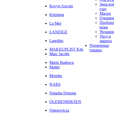
Зона во
Kevyn Aucoin
глаз
Маски
Kirrming
Очищен
Пробле
La Mer
кожа
Увлажн
LANEIGE
Уход и
Lanolips
защита
Уцененные
MAKEUPLIST Kits
товары
Marc Jacobs
Mario Badescu
Mattel
Morphe
NARS
Natasha Denona
OLEHENRIKSEN
Omorovicza