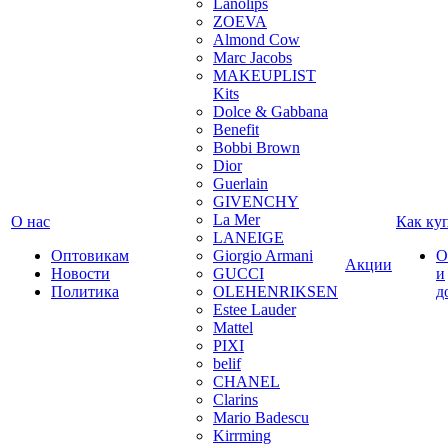
Lanolips
ZOEVA
Almond Cow
Marc Jacobs
MAKEUPLIST
Kits
Dolce & Gabbana
Benefit
Bobbi Brown
Dior
Guerlain
GIVENCHY
La Mer
О нас
Как ку
LANEIGE
Оптовикам
Giorgio Armani
О
Акции
Новости
GUCCI
и
Политика
OLEHENRIKSEN
д
Estee Lauder
Mattel
PIXI
belif
CHANEL
Clarins
Mario Badescu
Kirrming