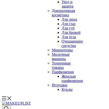
Уход и
защита
Декоративная
косметика
Для лица
Для глаз
Для губ
Для бровей
Для тела
Очищающие
средства
Миниатюры
Молочные
машины
Уцененные
товары
Парфюмерия
Женская
парфюмерия
Игрушки
Куклы