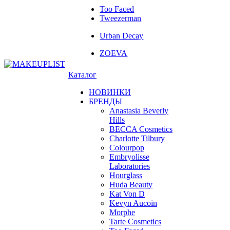
Too Faced
Tweezerman
Urban Decay
ZOEVA
Каталог
НОВИНКИ
БРЕНДЫ
Anastasia Beverly
Hills
BECCA Cosmetics
Charlotte Tilbury
Colourpop
Embryolisse
Laboratories
Hourglass
Huda Beauty
Kat Von D
Kevyn Aucoin
Morphe
Tarte Cosmetics