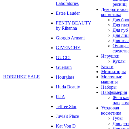
Laboratories
ресниц
Декоративная
Estee Lauder
косметика
Для бро
FENTY BEAUTY
Для глаз
by Rihanna
Для губ
Для лиц
Giorgio Armani
Для тел
Очища
GIVENCHY
средств
Игрушки
GUCCI
Куклы
Кисти
Guerlain
Миниатюры
НОВИНКИ
SALE
Молочные
Hourglass
машины
Huda Beauty
Наборы
Парфюмерия
ILIA
Женска
парфюм
Jeffree Star
Уходовая
косметика
Juvia's Place
Губы
Для дет
Kat Von D
Для му