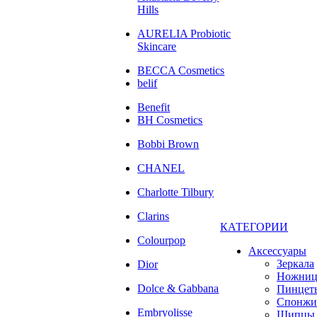
Hills
AURELIA Probiotic
Skincare
BECCA Cosmetics
belif
Benefit
BH Cosmetics
Bobbi Brown
CHANEL
Charlotte Tilbury
Clarins
КАТЕГОРИИ
Colourpop
Аксессуары
Зеркала
Dior
Ножни
Dolce & Gabbana
Пинцет
Спонжи
Embryolisse
Щипцы 