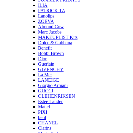
ILIA
PATRICK TA
Lanolips
ZOEVA
Almond Cow
Marc Jacobs
MAKEUPLIST Kits
Dolce & Gabbana
Benefit
Bobbi Brown
Dior
Guerlain
GIVENCHY
La Mer
LANEIGE
Giorgio Armani
GUCCI
OLEHENRIKSEN
Estee Lauder
Mattel
PIXI
belif
CHANEL
Clarins