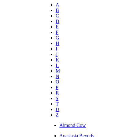
A
B
C
D
E
F
G
H
I
J
K
L
M
N
O
P
R
S
T
U
Z
Almond Cow
Anastasia Beverly