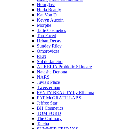
Hourglass
Huda Beauty
Kat Von D
Kevyn Aucoin
Morphe
Tarte Cosmetics
Too Faced
Urban Decay
Sunday Riley
Omorovicza
REN
Sol de Janeiro
AURELIA Probiotic Skincare
Natasha Denona
NARS
Juvia's Place
Tweezerman
FENTY BEAUTY by Rihanna
PAT McGRATH LABS
Jeffree Star
BH Cosmetics
TOM FORD
The Ordinary
Tatcha
SUMMER FRIDAYS