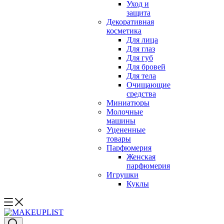
Уход и
защита
Декоративная
косметика
Для лица
Для глаз
Для губ
Для бровей
Для тела
Очищающие
средства
Миниатюры
Молочные
машины
Уцененные
товары
Парфюмерия
Женская
парфюмерия
Игрушки
Куклы