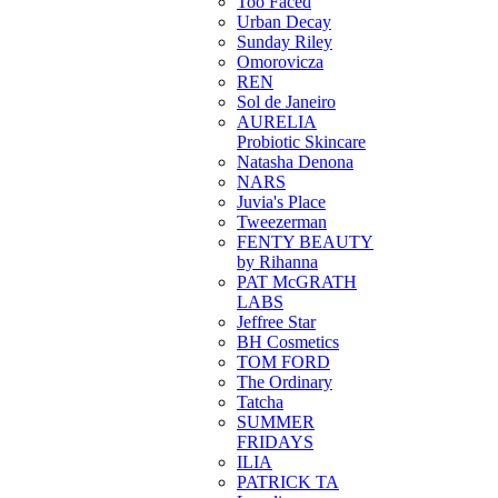
Too Faced
Urban Decay
Sunday Riley
Omorovicza
REN
Sol de Janeiro
AURELIA
Probiotic Skincare
Natasha Denona
NARS
Juvia's Place
Tweezerman
FENTY BEAUTY
by Rihanna
PAT McGRATH
LABS
Jeffree Star
BH Cosmetics
TOM FORD
The Ordinary
Tatcha
SUMMER
FRIDAYS
ILIA
PATRICK TA