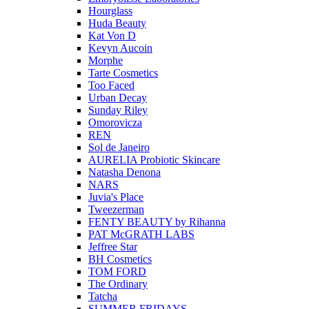
Hourglass
Huda Beauty
Kat Von D
Kevyn Aucoin
Morphe
Tarte Cosmetics
Too Faced
Urban Decay
Sunday Riley
Omorovicza
REN
Sol de Janeiro
AURELIA Probiotic Skincare
Natasha Denona
NARS
Juvia's Place
Tweezerman
FENTY BEAUTY by Rihanna
PAT McGRATH LABS
Jeffree Star
BH Cosmetics
TOM FORD
The Ordinary
Tatcha
SUMMER FRIDAYS