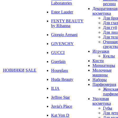
Laboratories
ресниц
Декоративная
Estee Lauder
косметика
Для бро
FENTY BEAUTY
Для глаз
by Rihanna
Для губ
Для лиц
Giorgio Armani
Для тел
Очища
GIVENCHY
средств
Игрушки
GUCCI
Куклы
Кисти
Guerlain
Миниатюры
НОВИНКИ
SALE
Молочные
Hourglass
машины
Huda Beauty
Наборы
Парфюмерия
ILIA
Женска
парфюм
Jeffree Star
Уходовая
косметика
Juvia's Place
Губы
Для дет
Kat Von D
Для му