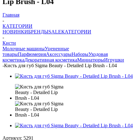
Lip Brush - L04
Главная
-
КАТЕГОРИИ
НОВИНКИ
БРЕНДЫ
SALE
КАТЕГОРИИ
-
Кисти
Молочные машины
Уцененные
товары
Парфюмерия
Аксессуары
Наборы
Уходовая
косметика
Декоративная косметика
Миниатюры
Игрушки
-
Кисть для губ Sigma Beauty - Detailed Lip Brush - L04
Артикул:
5291