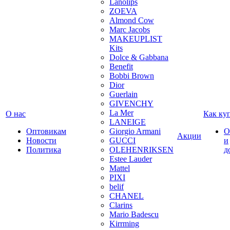
Lanolips
ZOEVA
Almond Cow
Marc Jacobs
MAKEUPLIST
Kits
Dolce & Gabbana
Benefit
Bobbi Brown
Dior
Guerlain
GIVENCHY
La Mer
О нас
Как ку
LANEIGE
Оптовикам
Giorgio Armani
О
Акции
Новости
GUCCI
и
Политика
OLEHENRIKSEN
д
Estee Lauder
Mattel
PIXI
belif
CHANEL
Clarins
Mario Badescu
Kirrming