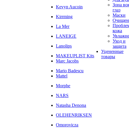
Зона во
Kevyn Aucoin
глаз
Маски
Kirrming
Очищен
Пробле
La Mer
кожа
Увлажн
LANEIGE
Уход и
Lanolips
защита
Уцененные
MAKEUPLIST Kits
товары
Marc Jacobs
Mario Badescu
Mattel
Morphe
NARS
Natasha Denona
OLEHENRIKSEN
Omorovicza