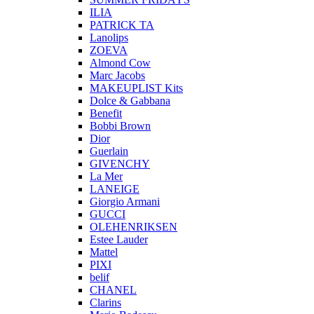
ILIA
PATRICK TA
Lanolips
ZOEVA
Almond Cow
Marc Jacobs
MAKEUPLIST Kits
Dolce & Gabbana
Benefit
Bobbi Brown
Dior
Guerlain
GIVENCHY
La Mer
LANEIGE
Giorgio Armani
GUCCI
OLEHENRIKSEN
Estee Lauder
Mattel
PIXI
belif
CHANEL
Clarins