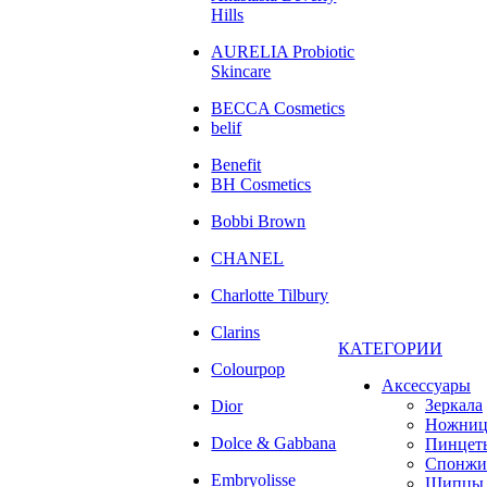
Hills
AURELIA Probiotic
Skincare
BECCA Cosmetics
belif
Benefit
BH Cosmetics
Bobbi Brown
CHANEL
Charlotte Tilbury
Clarins
КАТЕГОРИИ
Colourpop
Аксессуары
Зеркала
Dior
Ножни
Dolce & Gabbana
Пинцет
Спонжи
Embryolisse
Щипцы 