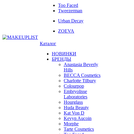
Too Faced
Tweezerman
Urban Decay
ZOEVA
Каталог
НОВИНКИ
БРЕНДЫ
Anastasia Beverly
Hills
BECCA Cosmetics
Charlotte Tilbury
Colourpop
Embryolisse
Laboratories
Hourglass
Huda Beauty
Kat Von D
Kevyn Aucoin
Morphe
Tarte Cosmetics