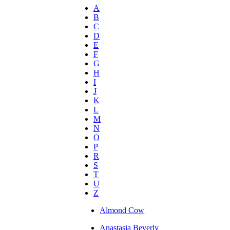
A
B
C
D
E
F
G
H
I
J
K
L
M
N
O
P
R
S
T
U
Z
Almond Cow
Anastasia Beverly