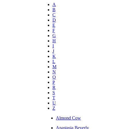
A
B
C
D
E
F
G
H
I
J
K
L
M
N
O
P
R
S
T
U
Z
Almond Cow
Anastasia Beverly