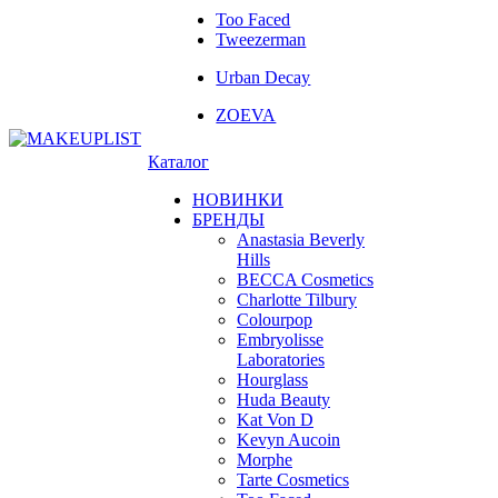
Too Faced
Tweezerman
Urban Decay
ZOEVA
Каталог
НОВИНКИ
БРЕНДЫ
Anastasia Beverly
Hills
BECCA Cosmetics
Charlotte Tilbury
Colourpop
Embryolisse
Laboratories
Hourglass
Huda Beauty
Kat Von D
Kevyn Aucoin
Morphe
Tarte Cosmetics