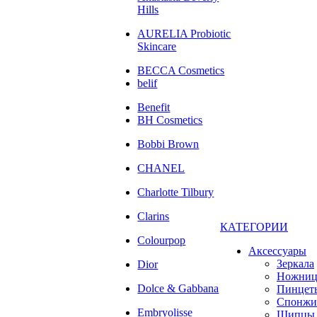
Hills
AURELIA Probiotic
Skincare
BECCA Cosmetics
belif
Benefit
BH Cosmetics
Bobbi Brown
CHANEL
Charlotte Tilbury
Clarins
КАТЕГОРИИ
Colourpop
Аксессуары
Зеркала
Dior
Ножни
Dolce & Gabbana
Пинцет
Спонжи
Embryolisse
Щипцы 