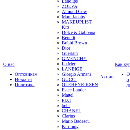
Lanolips
ZOEVA
Almond Cow
Marc Jacobs
MAKEUPLIST
Kits
Dolce & Gabbana
Benefit
Bobbi Brown
Dior
Guerlain
GIVENCHY
La Mer
О нас
Как ку
LANEIGE
Оптовикам
Giorgio Armani
О
Акции
Новости
GUCCI
и
Политика
OLEHENRIKSEN
д
Estee Lauder
Mattel
PIXI
belif
CHANEL
Clarins
Mario Badescu
Kirrming