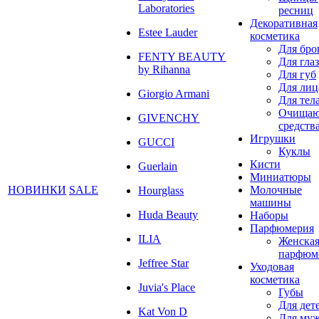
Laboratories
ресниц
Декоративная
Estee Lauder
косметика
Для бро
FENTY BEAUTY
Для глаз
by Rihanna
Для губ
Для лиц
Giorgio Armani
Для тел
Очища
GIVENCHY
средств
Игрушки
GUCCI
Куклы
Кисти
Guerlain
Миниатюры
НОВИНКИ
SALE
Молочные
Hourglass
машины
Huda Beauty
Наборы
Парфюмерия
ILIA
Женска
парфюм
Jeffree Star
Уходовая
косметика
Juvia's Place
Губы
Для дет
Kat Von D
Для му