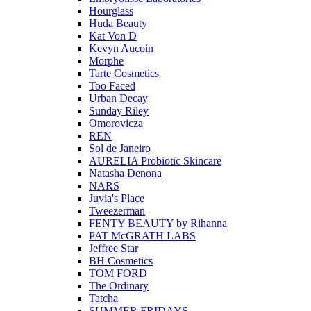
Hourglass
Huda Beauty
Kat Von D
Kevyn Aucoin
Morphe
Tarte Cosmetics
Too Faced
Urban Decay
Sunday Riley
Omorovicza
REN
Sol de Janeiro
AURELIA Probiotic Skincare
Natasha Denona
NARS
Juvia's Place
Tweezerman
FENTY BEAUTY by Rihanna
PAT McGRATH LABS
Jeffree Star
BH Cosmetics
TOM FORD
The Ordinary
Tatcha
SUMMER FRIDAYS