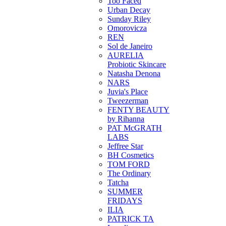
Too Faced
Urban Decay
Sunday Riley
Omorovicza
REN
Sol de Janeiro
AURELIA
Probiotic Skincare
Natasha Denona
NARS
Juvia's Place
Tweezerman
FENTY BEAUTY
by Rihanna
PAT McGRATH
LABS
Jeffree Star
BH Cosmetics
TOM FORD
The Ordinary
Tatcha
SUMMER
FRIDAYS
ILIA
PATRICK TA