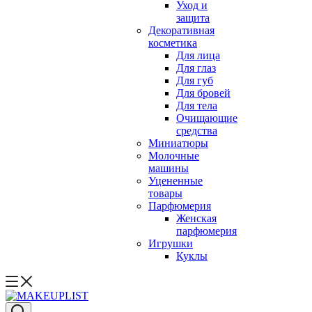
Уход и
защита
Декоративная
косметика
Для лица
Для глаз
Для губ
Для бровей
Для тела
Очищающие
средства
Миниатюры
Молочные
машины
Уцененные
товары
Парфюмерия
Женская
парфюмерия
Игрушки
Куклы