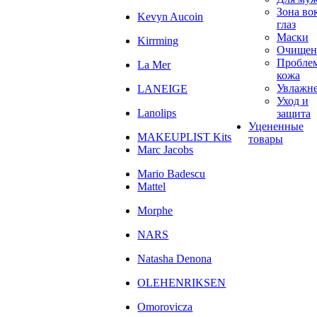
Зона во
Kevyn Aucoin
глаз
Маски
Kirrming
Очищен
Пробле
La Mer
кожа
Увлажн
LANEIGE
Уход и
Lanolips
защита
Уцененные
MAKEUPLIST Kits
товары
Marc Jacobs
Mario Badescu
Mattel
Morphe
NARS
Natasha Denona
OLEHENRIKSEN
Omorovicza