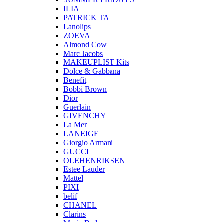
ILIA
PATRICK TA
Lanolips
ZOEVA
Almond Cow
Marc Jacobs
MAKEUPLIST Kits
Dolce & Gabbana
Benefit
Bobbi Brown
Dior
Guerlain
GIVENCHY
La Mer
LANEIGE
Giorgio Armani
GUCCI
OLEHENRIKSEN
Estee Lauder
Mattel
PIXI
belif
CHANEL
Clarins