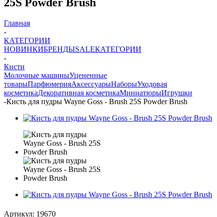
25S Powder Brush
Главная
-
КАТЕГОРИИ
НОВИНКИ
БРЕНДЫ
SALE
КАТЕГОРИИ
-
Кисти
Молочные машины
Уцененные
товары
Парфюмерия
Аксессуары
Наборы
Уходовая
косметика
Декоративная косметика
Миниатюры
Игрушки
-
Кисть для пудры Wayne Goss - Brush 25S Powder Brush
Артикул:
19670