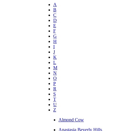
A
B
C
D
E
F
G
H
I
J
K
L
M
N
O
P
R
S
T
U
Z
Almond Cow
Anastasia Beverly Hills