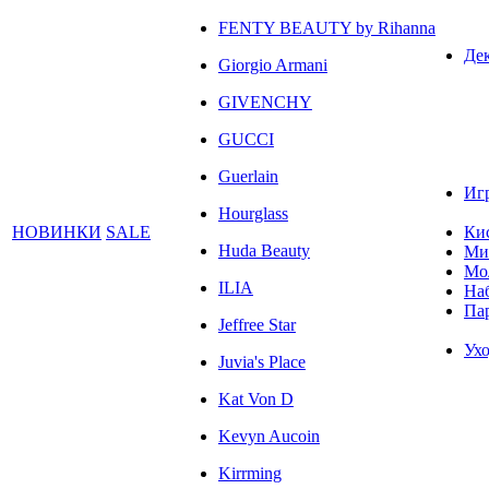
FENTY BEAUTY by Rihanna
Де
Giorgio Armani
GIVENCHY
GUCCI
Guerlain
Иг
Hourglass
НОВИНКИ
SALE
Ки
Huda Beauty
Ми
Мо
ILIA
На
Па
Jeffree Star
Ухо
Juvia's Place
Kat Von D
Kevyn Aucoin
Kirrming