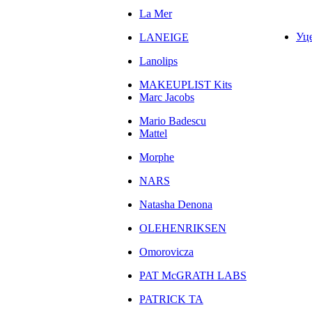
La Mer
Уц
LANEIGE
Lanolips
MAKEUPLIST Kits
Marc Jacobs
Mario Badescu
Mattel
Morphe
NARS
Natasha Denona
OLEHENRIKSEN
Omorovicza
PAT McGRATH LABS
PATRICK TA