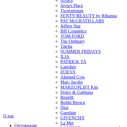
NARS
Juvia's Place
Tweezerman
FENTY BEAUTY by Rihanna
PAT McGRATH LABS
Jeffree Star
BH Cosmetics
TOM FORD
The Ordinary
Tatcha
SUMMER FRIDAYS
ILIA
PATRICK TA
Lanolips
ZOEVA
Almond Cow
Marc Jacobs
MAKEUPLIST Kits
Dolce & Gabbana
Benefit
Bobbi Brown
Dior
Guerlain
О нас
GIVENCHY
La Mer
Оптовикам