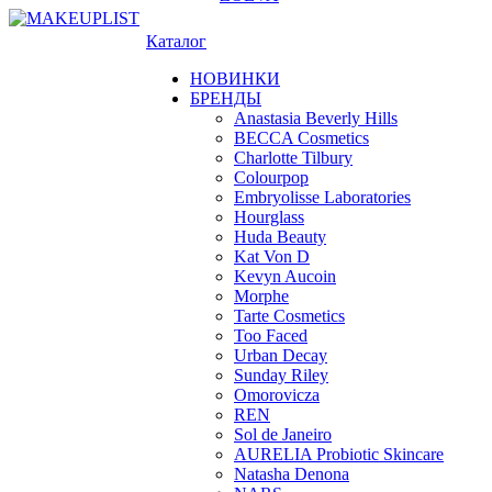
Каталог
НОВИНКИ
БРЕНДЫ
Anastasia Beverly Hills
BECCA Cosmetics
Charlotte Tilbury
Colourpop
Embryolisse Laboratories
Hourglass
Huda Beauty
Kat Von D
Kevyn Aucoin
Morphe
Tarte Cosmetics
Too Faced
Urban Decay
Sunday Riley
Omorovicza
REN
Sol de Janeiro
AURELIA Probiotic Skincare
Natasha Denona