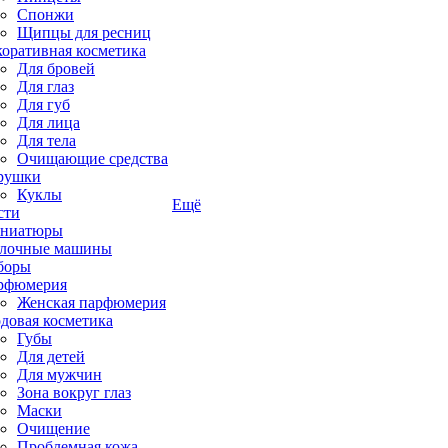
Спонжи
Щипцы для ресниц
коративная косметика
Для бровей
Для глаз
Для губ
Для лица
Для тела
Очищающие средства
рушки
Куклы
Ещё
сти
ниатюры
лочные машины
боры
рфюмерия
Женская парфюмерия
довая косметика
Губы
Для детей
Для мужчин
Зона вокруг глаз
Маски
Очищение
Проблемная кожа