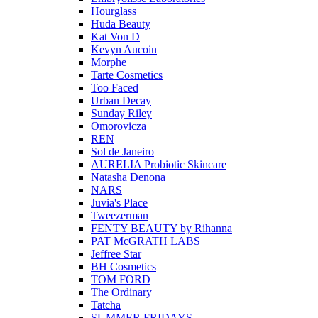
Hourglass
Huda Beauty
Kat Von D
Kevyn Aucoin
Morphe
Tarte Cosmetics
Too Faced
Urban Decay
Sunday Riley
Omorovicza
REN
Sol de Janeiro
AURELIA Probiotic Skincare
Natasha Denona
NARS
Juvia's Place
Tweezerman
FENTY BEAUTY by Rihanna
PAT McGRATH LABS
Jeffree Star
BH Cosmetics
TOM FORD
The Ordinary
Tatcha
SUMMER FRIDAYS