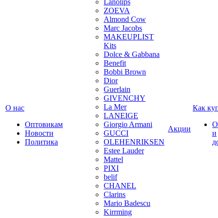
Lanolips
ZOEVA
Almond Cow
Marc Jacobs
MAKEUPLIST
Kits
Dolce & Gabbana
Benefit
Bobbi Brown
Dior
Guerlain
GIVENCHY
La Mer
О нас
Как ку
LANEIGE
Оптовикам
Giorgio Armani
О
Акции
Новости
GUCCI
и
Политика
OLEHENRIKSEN
д
Estee Lauder
Mattel
PIXI
belif
CHANEL
Clarins
Mario Badescu
Kirrming