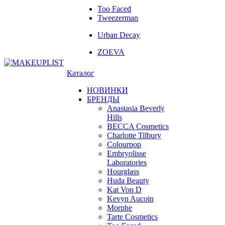
Too Faced
Tweezerman
Urban Decay
ZOEVA
Каталог
НОВИНКИ
БРЕНДЫ
Anastasia Beverly
Hills
BECCA Cosmetics
Charlotte Tilbury
Colourpop
Embryolisse
Laboratories
Hourglass
Huda Beauty
Kat Von D
Kevyn Aucoin
Morphe
Tarte Cosmetics