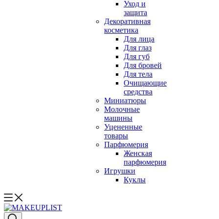
Уход и
защита
Декоративная
косметика
Для лица
Для глаз
Для губ
Для бровей
Для тела
Очищающие
средства
Миниатюры
Молочные
машины
Уцененные
товары
Парфюмерия
Женская
парфюмерия
Игрушки
Куклы