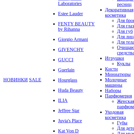
Laboratories
ресниц
Декоративная
Estee Lauder
косметика
Для бро
FENTY BEAUTY
Для глаз
by Rihanna
Для губ
Для лиц
Giorgio Armani
Для тел
Очища
GIVENCHY
средств
Игрушки
GUCCI
Куклы
Кисти
Guerlain
Миниатюры
НОВИНКИ
SALE
Молочные
Hourglass
машины
Huda Beauty
Наборы
Парфюмерия
ILIA
Женска
парфюм
Jeffree Star
Уходовая
косметика
Juvia's Place
Губы
Для дет
Kat Von D
Для му