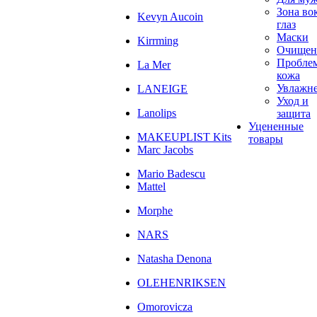
Зона во
Kevyn Aucoin
глаз
Маски
Kirrming
Очищен
Пробле
La Mer
кожа
Увлажн
LANEIGE
Уход и
Lanolips
защита
Уцененные
MAKEUPLIST Kits
товары
Marc Jacobs
Mario Badescu
Mattel
Morphe
NARS
Natasha Denona
OLEHENRIKSEN
Omorovicza