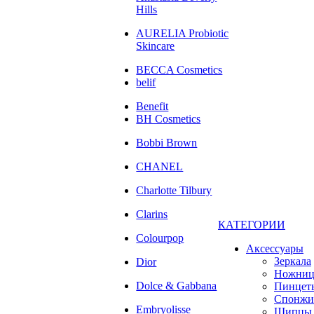
Hills
AURELIA Probiotic
Skincare
BECCA Cosmetics
belif
Benefit
BH Cosmetics
Bobbi Brown
CHANEL
Charlotte Tilbury
Clarins
КАТЕГОРИИ
Colourpop
Аксессуары
Зеркала
Dior
Ножни
Dolce & Gabbana
Пинцет
Спонжи
Embryolisse
Щипцы 