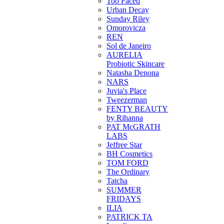
Too Faced
Urban Decay
Sunday Riley
Omorovicza
REN
Sol de Janeiro
AURELIA
Probiotic Skincare
Natasha Denona
NARS
Juvia's Place
Tweezerman
FENTY BEAUTY
by Rihanna
PAT McGRATH
LABS
Jeffree Star
BH Cosmetics
TOM FORD
The Ordinary
Tatcha
SUMMER
FRIDAYS
ILIA
PATRICK TA