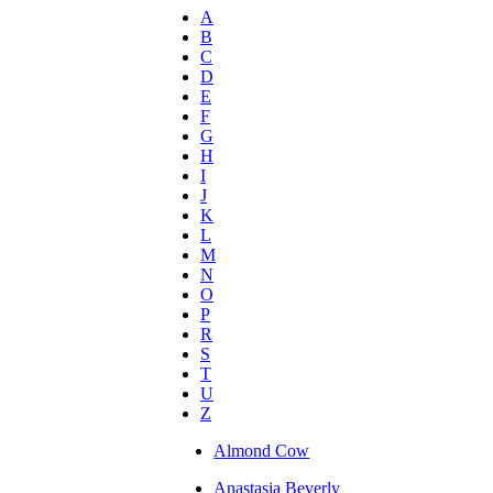
A
B
C
D
E
F
G
H
I
J
K
L
M
N
O
P
R
S
T
U
Z
Almond Cow
Anastasia Beverly