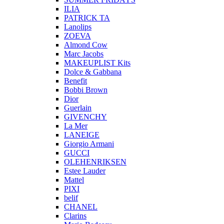
ILIA
PATRICK TA
Lanolips
ZOEVA
Almond Cow
Marc Jacobs
MAKEUPLIST Kits
Dolce & Gabbana
Benefit
Bobbi Brown
Dior
Guerlain
GIVENCHY
La Mer
LANEIGE
Giorgio Armani
GUCCI
OLEHENRIKSEN
Estee Lauder
Mattel
PIXI
belif
CHANEL
Clarins