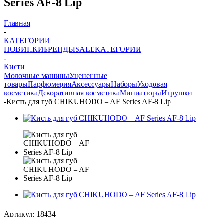
Series AF-8 Lip
Главная
-
КАТЕГОРИИ
НОВИНКИ
БРЕНДЫ
SALE
КАТЕГОРИИ
-
Кисти
Молочные машины
Уцененные
товары
Парфюмерия
Аксессуары
Наборы
Уходовая
косметика
Декоративная косметика
Миниатюры
Игрушки
-
Кисть для губ CHIKUHODO – AF Series AF-8 Lip
Артикул:
18434