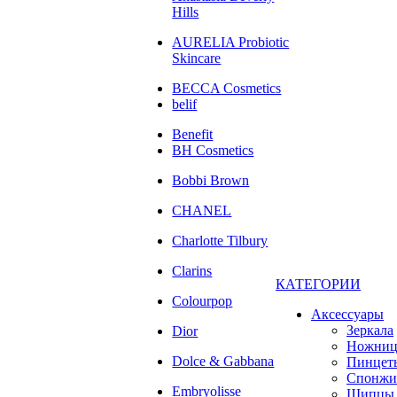
Hills
AURELIA Probiotic
Skincare
BECCA Cosmetics
belif
Benefit
BH Cosmetics
Bobbi Brown
CHANEL
Charlotte Tilbury
Clarins
КАТЕГОРИИ
Colourpop
Аксессуары
Зеркала
Dior
Ножни
Dolce & Gabbana
Пинцет
Спонжи
Embryolisse
Щипцы 