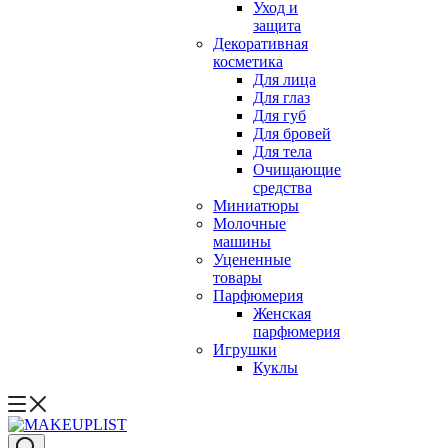
Уход и
защита
Декоративная
косметика
Для лица
Для глаз
Для губ
Для бровей
Для тела
Очищающие
средства
Миниатюры
Молочные
машины
Уцененные
товары
Парфюмерия
Женская
парфюмерия
Игрушки
Куклы