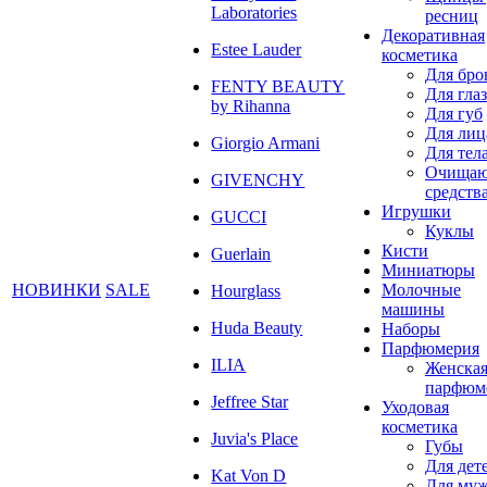
Laboratories
ресниц
Декоративная
Estee Lauder
косметика
Для бро
FENTY BEAUTY
Для глаз
by Rihanna
Для губ
Для лиц
Giorgio Armani
Для тел
Очища
GIVENCHY
средств
Игрушки
GUCCI
Куклы
Кисти
Guerlain
Миниатюры
НОВИНКИ
SALE
Молочные
Hourglass
машины
Huda Beauty
Наборы
Парфюмерия
ILIA
Женска
парфюм
Jeffree Star
Уходовая
косметика
Juvia's Place
Губы
Для дет
Kat Von D
Для му