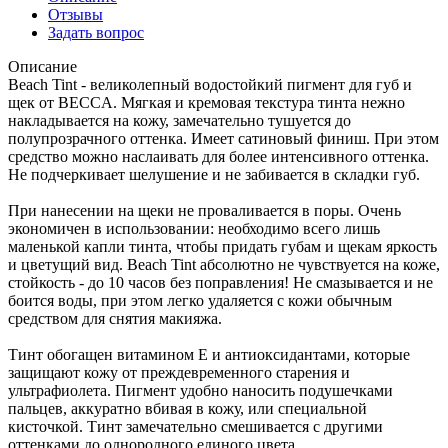
Отзывы
Задать вопрос
Описание
Beach Tint - великолепный водостойкий пигмент для губ и
щек от BECCA. Мягкая и кремовая текстура тинта нежно
накладывается на кожу, замечательно тушуется до
полупрозрачного оттенка. Имеет сатиновый финиш. При этом
средство можно наслаивать для более интенсивного оттенка.
Не подчеркивает шелушение и не забивается в складки губ.
При нанесении на щеки не проваливается в поры. Очень
экономичен в использовании: необходимо всего лишь
маленькой капли тинта, чтобы придать губам и щекам яркость
и цветущий вид. Beach Tint абсолютно не чувствуется на коже,
стойкость - до 10 часов без поправления! Не смазывается и не
боится воды, при этом легко удаляется с кожи обычным
средством для снятия макияжа.
Тинт обогащен витамином Е и антиоксидантами, которые
защищают кожу от преждевременного старения и
ультрафиолета. Пигмент удобно наносить подушечками
пальцев, аккуратно вбивая в кожу, или специальной
кисточкой. Тинт замечательно смешивается с другими
оттенками до однородного единого цвета.