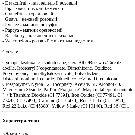
- Dragonfruit - натуральный розовый
- Fig - классический бежевый
- Grapefruit - коралловый
- Guava - нежный розовый
- Lychee - малиновое суфле
- Papaya - мягкий оранжевый
- Raspberry - насыщенный розовый
- Watermelon - розовый с красным подтоном
Состав:
Cyclopentasiloxane, Isododecane, Cera Alba/Beeswax/Cire d?
abeille, Isostearyl Neopentanoate, Dimethicone, Oxidized
Polyethylene, Trimethylsiloxysilicate, Polyethylene,
Disteardimonium Hectorite, Dimethicone/Vinyl Dimethicone
Crosspolymer, Nylon-12, Tocopheryl Acetate, SD Alcohol 40,
Magnesium Stearate, Parfum (Fragrance). May contain/peut contenir
[+/-]: Titanium Dioxide (CI 77891), Iron Oxides (CI 77491, CI
77492, CI 77499), Carmine (CI 75470), Red 7 Lake (CI 15850),
Red 22 Lake (CI 45380), Yellow 5 Lake (CI 19140), Red 36 (CI 1
Характеристики
Объем
7 мл.