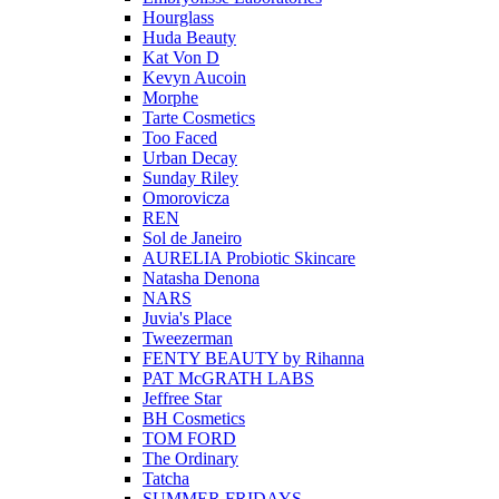
Hourglass
Huda Beauty
Kat Von D
Kevyn Aucoin
Morphe
Tarte Cosmetics
Too Faced
Urban Decay
Sunday Riley
Omorovicza
REN
Sol de Janeiro
AURELIA Probiotic Skincare
Natasha Denona
NARS
Juvia's Place
Tweezerman
FENTY BEAUTY by Rihanna
PAT McGRATH LABS
Jeffree Star
BH Cosmetics
TOM FORD
The Ordinary
Tatcha
SUMMER FRIDAYS