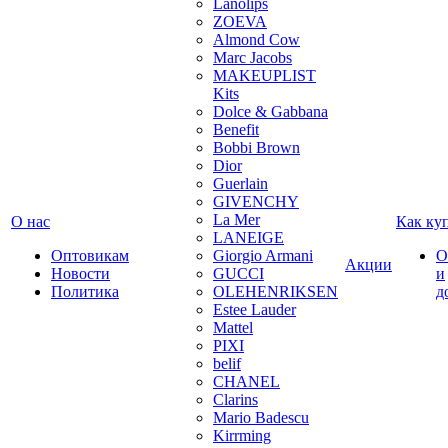
Lanolips
ZOEVA
Almond Cow
Marc Jacobs
MAKEUPLIST
Kits
Dolce & Gabbana
Benefit
Bobbi Brown
Dior
Guerlain
GIVENCHY
La Mer
О нас
Как ку
LANEIGE
Оптовикам
Giorgio Armani
О
Акции
Новости
GUCCI
и
Политика
OLEHENRIKSEN
д
Estee Lauder
Mattel
PIXI
belif
CHANEL
Clarins
Mario Badescu
Kirrming