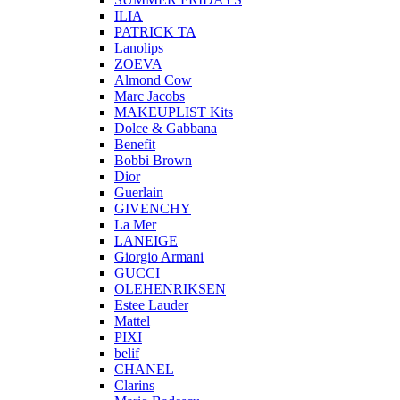
ILIA
PATRICK TA
Lanolips
ZOEVA
Almond Cow
Marc Jacobs
MAKEUPLIST Kits
Dolce & Gabbana
Benefit
Bobbi Brown
Dior
Guerlain
GIVENCHY
La Mer
LANEIGE
Giorgio Armani
GUCCI
OLEHENRIKSEN
Estee Lauder
Mattel
PIXI
belif
CHANEL
Clarins