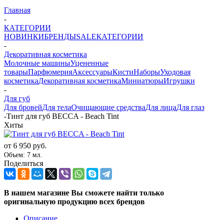
Главная
-
КАТЕГОРИИ
НОВИНКИ
БРЕНДЫ
SALE
КАТЕГОРИИ
-
Декоративная косметика
Молочные машины
Уцененные
товары
Парфюмерия
Аксессуары
Кисти
Наборы
Уходовая
косметика
Декоративная косметика
Миниатюры
Игрушки
-
Для губ
Для бровей
Для тела
Очищающие средства
Для лица
Для глаз
-
Тинт для губ BECCA - Beach Tint
Хиты
от
6 950 руб.
Объем: 7 мл.
Поделиться
В нашем магазине Вы сможете найти только
оригинальную продукцию всех брендов
Описание