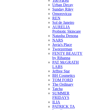
Too Faced
Urban Decay
Sunday Riley
Omorovicza
REN
Sol de Janeiro
AURELIA
Probiotic Skincare
Natasha Denona
NARS
Juvia's Place
Tweezerman
FENTY BEAUTY
by Rihanna
PAT McGRATH
LABS
Jeffree Star
BH Cosmetics
TOM FORD
The Ordinary
Tatcha
SUMMER
FRIDAYS
ILIA
PATRICK TA