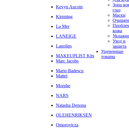
Зона во
Kevyn Aucoin
глаз
Маски
Kirrming
Очищен
Пробле
La Mer
кожа
Увлажн
LANEIGE
Уход и
Lanolips
защита
Уцененные
MAKEUPLIST Kits
товары
Marc Jacobs
Mario Badescu
Mattel
Morphe
NARS
Natasha Denona
OLEHENRIKSEN
Omorovicza