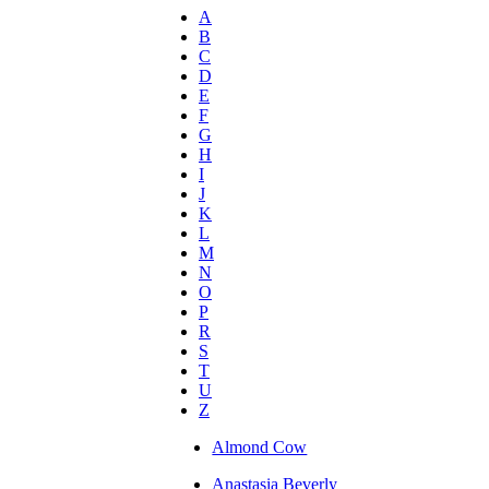
A
B
C
D
E
F
G
H
I
J
K
L
M
N
O
P
R
S
T
U
Z
Almond Cow
Anastasia Beverly