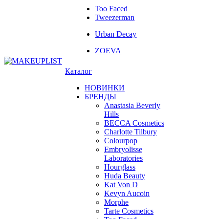
Too Faced
Tweezerman
Urban Decay
ZOEVA
Каталог
НОВИНКИ
БРЕНДЫ
Anastasia Beverly
Hills
BECCA Cosmetics
Charlotte Tilbury
Colourpop
Embryolisse
Laboratories
Hourglass
Huda Beauty
Kat Von D
Kevyn Aucoin
Morphe
Tarte Cosmetics