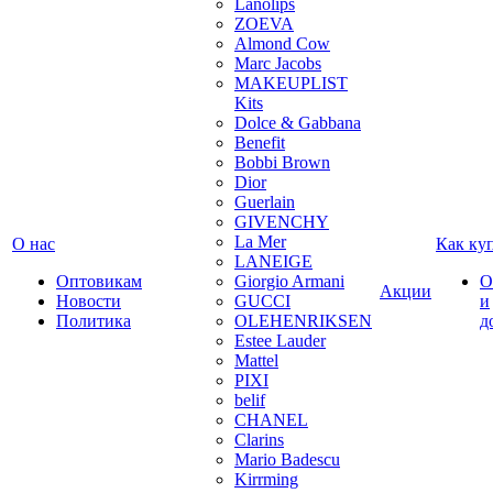
Lanolips
ZOEVA
Almond Cow
Marc Jacobs
MAKEUPLIST
Kits
Dolce & Gabbana
Benefit
Bobbi Brown
Dior
Guerlain
GIVENCHY
La Mer
О нас
Как ку
LANEIGE
Оптовикам
Giorgio Armani
О
Акции
Новости
GUCCI
и
Политика
OLEHENRIKSEN
д
Estee Lauder
Mattel
PIXI
belif
CHANEL
Clarins
Mario Badescu
Kirrming