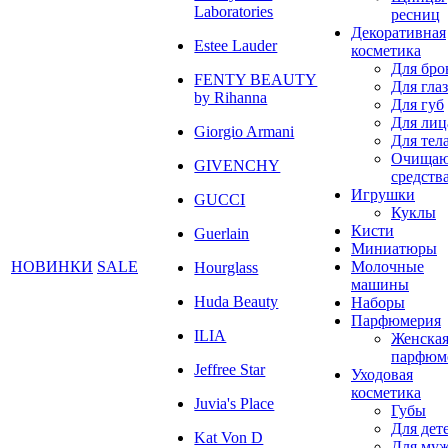
Laboratories
ресниц
Декоративная
Estee Lauder
косметика
Для бро
FENTY BEAUTY
Для глаз
by Rihanna
Для губ
Для лиц
Giorgio Armani
Для тел
Очища
GIVENCHY
средств
Игрушки
GUCCI
Куклы
Кисти
Guerlain
Миниатюры
НОВИНКИ
SALE
Молочные
Hourglass
машины
Huda Beauty
Наборы
Парфюмерия
ILIA
Женска
парфюм
Jeffree Star
Уходовая
косметика
Juvia's Place
Губы
Для дет
Kat Von D
Для му