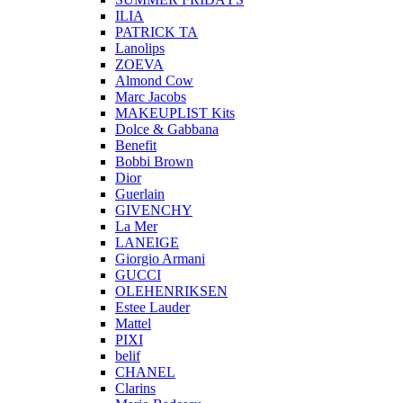
ILIA
PATRICK TA
Lanolips
ZOEVA
Almond Cow
Marc Jacobs
MAKEUPLIST Kits
Dolce & Gabbana
Benefit
Bobbi Brown
Dior
Guerlain
GIVENCHY
La Mer
LANEIGE
Giorgio Armani
GUCCI
OLEHENRIKSEN
Estee Lauder
Mattel
PIXI
belif
CHANEL
Clarins