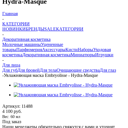
Hydra-Masque
Главная
-
КАТЕГОРИИ
НОВИНКИ
БРЕНДЫ
SALE
КАТЕГОРИИ
-
Декоративная косметика
Молочные машины
Уцененные
товары
Парфюмерия
Аксессуары
Кисти
Наборы
Уходовая
косметика
Декоративная косметика
Миниатюры
Игрушки
-
Для лица
Для губ
Для бровей
Для тела
Очищающие средства
Для глаз
-
Увлажняющая маска Embryolisse - Hydra-Masque
Артикул:
11488
4 100
руб.
Вес: 60 мл
Под заказ
Наши менеджеры обязательно свяжутся с вами и уточнят