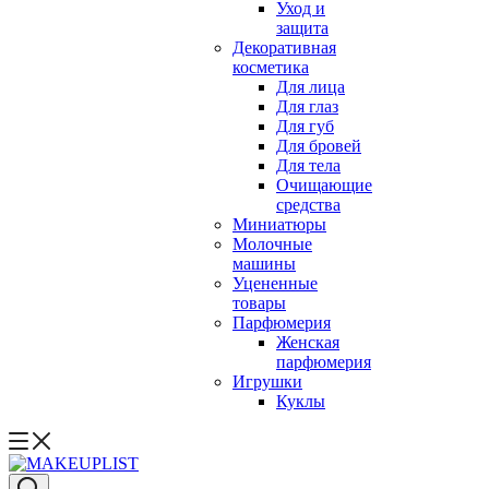
Уход и
защита
Декоративная
косметика
Для лица
Для глаз
Для губ
Для бровей
Для тела
Очищающие
средства
Миниатюры
Молочные
машины
Уцененные
товары
Парфюмерия
Женская
парфюмерия
Игрушки
Куклы