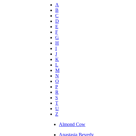
A
B
C
D
E
F
G
H
I
J
K
L
M
N
O
P
R
S
T
U
Z
Almond Cow
Anastasia Beverly