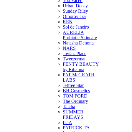
Too Faced
Urban Decay
Sunday Riley
Omorovicza
REN
Sol de Janeiro
AURELIA
Probiotic Skincare
Natasha Denona
NARS
Juvia's Place
Tweezerman
FENTY BEAUTY
by Rihanna
PAT McGRATH
LABS
Jeffree Star
BH Cosmetics
TOM FORD
The Ordinary
Tatcha
SUMMER
FRIDAYS
ILIA
PATRICK TA