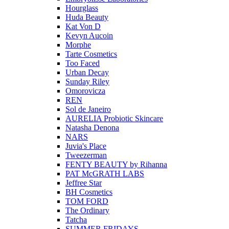
Hourglass
Huda Beauty
Kat Von D
Kevyn Aucoin
Morphe
Tarte Cosmetics
Too Faced
Urban Decay
Sunday Riley
Omorovicza
REN
Sol de Janeiro
AURELIA Probiotic Skincare
Natasha Denona
NARS
Juvia's Place
Tweezerman
FENTY BEAUTY by Rihanna
PAT McGRATH LABS
Jeffree Star
BH Cosmetics
TOM FORD
The Ordinary
Tatcha
SUMMER FRIDAYS