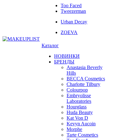
Too Faced
Tweezerman
Urban Decay
ZOEVA
Каталог
НОВИНКИ
БРЕНДЫ
Anastasia Beverly
Hills
BECCA Cosmetics
Charlotte Tilbury
Colourpop
Embryolisse
Laboratories
Hourglass
Huda Beauty
Kat Von D
Kevyn Aucoin
Morphe
Tarte Cosmetics