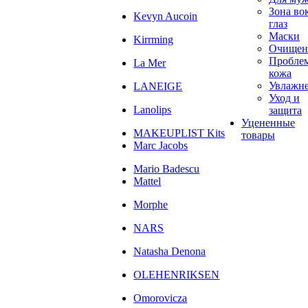
Зона во
Kevyn Aucoin
глаз
Маски
Kirrming
Очищен
Пробле
La Mer
кожа
Увлажн
LANEIGE
Уход и
Lanolips
защита
Уцененные
MAKEUPLIST Kits
товары
Marc Jacobs
Mario Badescu
Mattel
Morphe
NARS
Natasha Denona
OLEHENRIKSEN
Omorovicza