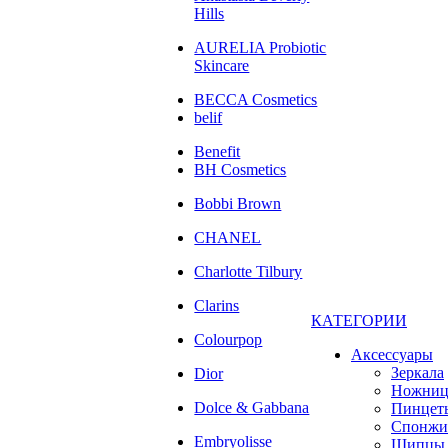
Hills
AURELIA Probiotic
Skincare
BECCA Cosmetics
belif
Benefit
BH Cosmetics
Bobbi Brown
CHANEL
Charlotte Tilbury
Clarins
КАТЕГОРИИ
Colourpop
Аксессуары
Зеркала
Dior
Ножни
Dolce & Gabbana
Пинцет
Спонжи
Embryolisse
Щипцы 