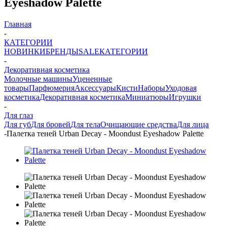
Eyeshadow Palette
Главная
-
КАТЕГОРИИ
НОВИНКИ
БРЕНДЫ
SALE
КАТЕГОРИИ
-
Декоративная косметика
Молочные машины
Уцененные
товары
Парфюмерия
Аксессуары
Кисти
Наборы
Уходовая
косметика
Декоративная косметика
Миниатюры
Игрушки
-
Для глаз
Для губ
Для бровей
Для тела
Очищающие средства
Для лица
-
Палетка теней Urban Decay - Moondust Eyeshadow Palette