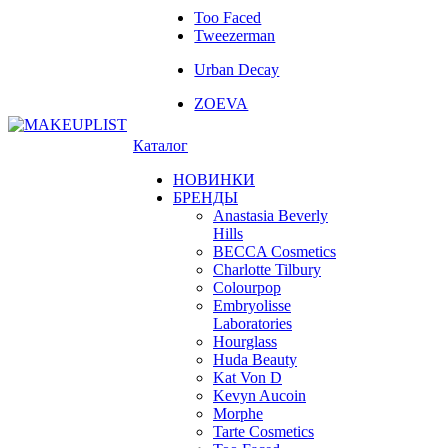
Too Faced
Tweezerman
Urban Decay
ZOEVA
Каталог
НОВИНКИ
БРЕНДЫ
Anastasia Beverly
Hills
BECCA Cosmetics
Charlotte Tilbury
Colourpop
Embryolisse
Laboratories
Hourglass
Huda Beauty
Kat Von D
Kevyn Aucoin
Morphe
Tarte Cosmetics