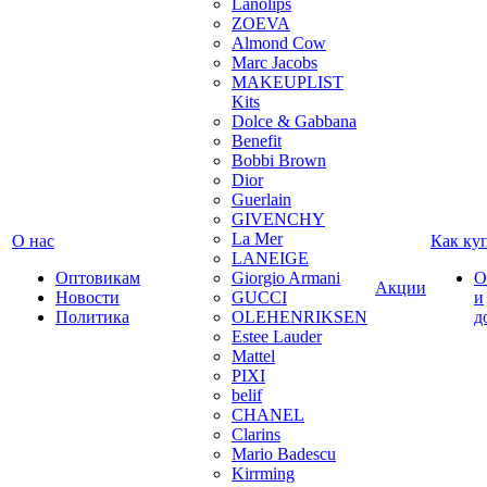
Lanolips
ZOEVA
Almond Cow
Marc Jacobs
MAKEUPLIST
Kits
Dolce & Gabbana
Benefit
Bobbi Brown
Dior
Guerlain
GIVENCHY
La Mer
О нас
Как ку
LANEIGE
Оптовикам
Giorgio Armani
О
Акции
Новости
GUCCI
и
Политика
OLEHENRIKSEN
д
Estee Lauder
Mattel
PIXI
belif
CHANEL
Clarins
Mario Badescu
Kirrming