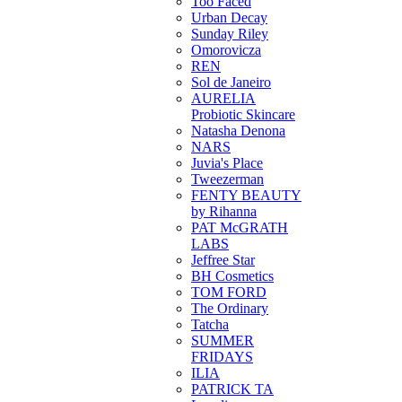
Too Faced
Urban Decay
Sunday Riley
Omorovicza
REN
Sol de Janeiro
AURELIA
Probiotic Skincare
Natasha Denona
NARS
Juvia's Place
Tweezerman
FENTY BEAUTY
by Rihanna
PAT McGRATH
LABS
Jeffree Star
BH Cosmetics
TOM FORD
The Ordinary
Tatcha
SUMMER
FRIDAYS
ILIA
PATRICK TA