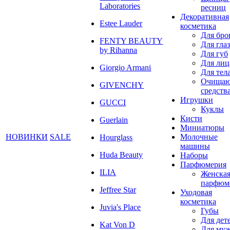
Laboratories
ресниц
Декоративная
Estee Lauder
косметика
Для бро
FENTY BEAUTY
Для глаз
by Rihanna
Для губ
Для лиц
Giorgio Armani
Для тел
Очища
GIVENCHY
средств
Игрушки
GUCCI
Куклы
Кисти
Guerlain
Миниатюры
НОВИНКИ
SALE
Молочные
Hourglass
машины
Huda Beauty
Наборы
Парфюмерия
ILIA
Женска
парфюм
Jeffree Star
Уходовая
косметика
Juvia's Place
Губы
Для дет
Kat Von D
Для му