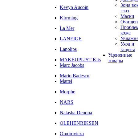
Зона во
Kevyn Aucoin
глаз
Маски
Kirrming
Очищен
Пробле
La Mer
кожа
Увлажн
LANEIGE
Уход и
Lanolips
защита
Уцененные
MAKEUPLIST Kits
товары
Marc Jacobs
Mario Badescu
Mattel
Morphe
NARS
Natasha Denona
OLEHENRIKSEN
Omorovicza