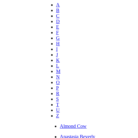
A
B
C
D
E
F
G
H
I
J
K
L
M
N
O
P
R
S
T
U
Z
Almond Cow
Anastasia Beverly