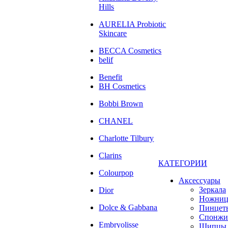
Hills
AURELIA Probiotic
Skincare
BECCA Cosmetics
belif
Benefit
BH Cosmetics
Bobbi Brown
CHANEL
Charlotte Tilbury
Clarins
КАТЕГОРИИ
Colourpop
Аксессуары
Зеркала
Dior
Ножни
Dolce & Gabbana
Пинцет
Спонжи
Embryolisse
Щипцы 