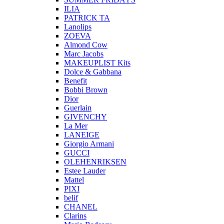
ILIA
PATRICK TA
Lanolips
ZOEVA
Almond Cow
Marc Jacobs
MAKEUPLIST Kits
Dolce & Gabbana
Benefit
Bobbi Brown
Dior
Guerlain
GIVENCHY
La Mer
LANEIGE
Giorgio Armani
GUCCI
OLEHENRIKSEN
Estee Lauder
Mattel
PIXI
belif
CHANEL
Clarins