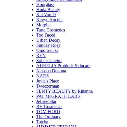
Hourglass
Huda Beauty
Kat Von D
Kevyn Aucoin
Morphe
Tarte Cosmetics
Too Faced
Urban Decay
Sunday Riley
Omorovicza
REN
Sol de Janeiro
AURELIA Probiotic Skincare
Natasha Denona
NARS
Juvia's Place
Tweezerman
FENTY BEAUTY by Rihanna
PAT McGRATH LABS
Jeffree Star
BH Cosmetics
TOM FORD
The Ordinary
Tatcha
SUMMER FRIDAYS