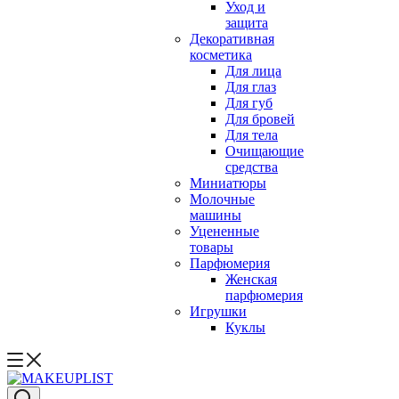
Уход и
защита
Декоративная
косметика
Для лица
Для глаз
Для губ
Для бровей
Для тела
Очищающие
средства
Миниатюры
Молочные
машины
Уцененные
товары
Парфюмерия
Женская
парфюмерия
Игрушки
Куклы