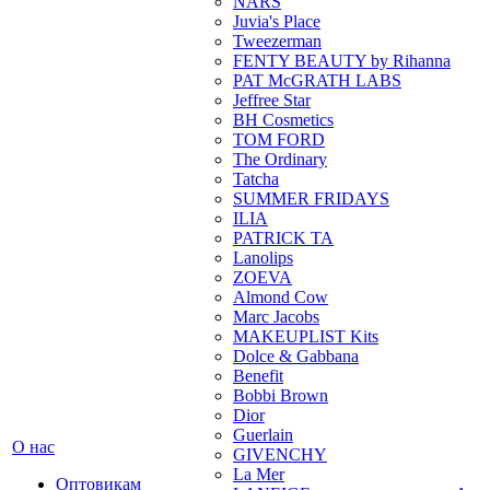
NARS
Juvia's Place
Tweezerman
FENTY BEAUTY by Rihanna
PAT McGRATH LABS
Jeffree Star
BH Cosmetics
TOM FORD
The Ordinary
Tatcha
SUMMER FRIDAYS
ILIA
PATRICK TA
Lanolips
ZOEVA
Almond Cow
Marc Jacobs
MAKEUPLIST Kits
Dolce & Gabbana
Benefit
Bobbi Brown
Dior
Guerlain
О нас
GIVENCHY
La Mer
Оптовикам