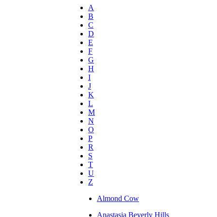
A
B
C
D
E
F
G
H
I
J
K
L
M
N
O
P
R
S
T
U
Z
Almond Cow
Anastasia Beverly Hills