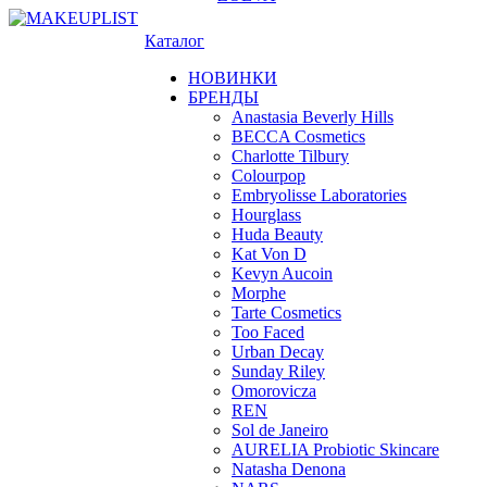
Каталог
НОВИНКИ
БРЕНДЫ
Anastasia Beverly Hills
BECCA Cosmetics
Charlotte Tilbury
Colourpop
Embryolisse Laboratories
Hourglass
Huda Beauty
Kat Von D
Kevyn Aucoin
Morphe
Tarte Cosmetics
Too Faced
Urban Decay
Sunday Riley
Omorovicza
REN
Sol de Janeiro
AURELIA Probiotic Skincare
Natasha Denona