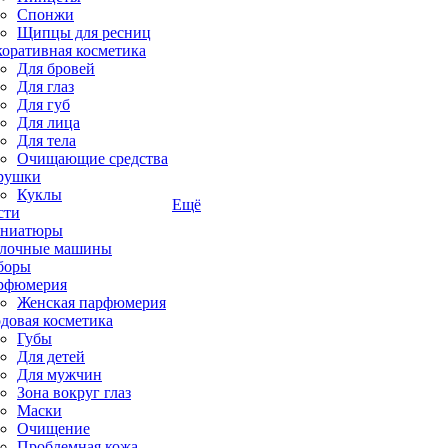
Спонжи
Щипцы для ресниц
коративная косметика
Для бровей
Для глаз
Для губ
Для лица
Для тела
Очищающие средства
рушки
Куклы
Ещё
сти
ниатюры
лочные машины
боры
рфюмерия
Женская парфюмерия
довая косметика
Губы
Для детей
Для мужчин
Зона вокруг глаз
Маски
Очищение
Проблемная кожа