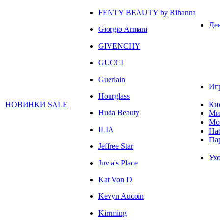
FENTY BEAUTY by Rihanna
Де
Giorgio Armani
GIVENCHY
GUCCI
Guerlain
Иг
Hourglass
НОВИНКИ
SALE
Ки
Huda Beauty
Ми
Мо
ILIA
На
Па
Jeffree Star
Ухо
Juvia's Place
Kat Von D
Kevyn Aucoin
Kirrming