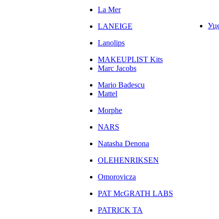
La Mer
Уц
LANEIGE
Lanolips
MAKEUPLIST Kits
Marc Jacobs
Mario Badescu
Mattel
Morphe
NARS
Natasha Denona
OLEHENRIKSEN
Omorovicza
PAT McGRATH LABS
PATRICK TA