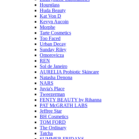
Hourglass
Huda Beauty
Kat Von D
Kevyn Aucoin
Morphe
Tarte Cosmetics
Too Faced
Urban Decay
Sunday Riley
Omorovicza
REN
Sol de Janeiro
AURELIA Probiotic Skincare
Natasha Denona
NARS
Juvia's Place
Tweezerman
FENTY BEAUTY by Rihanna
PAT McGRATH LABS
Jeffree Star
BH Cosmetics
TOM FORD
The Ordinary
Tatcha
SUMMER FRIDAYS