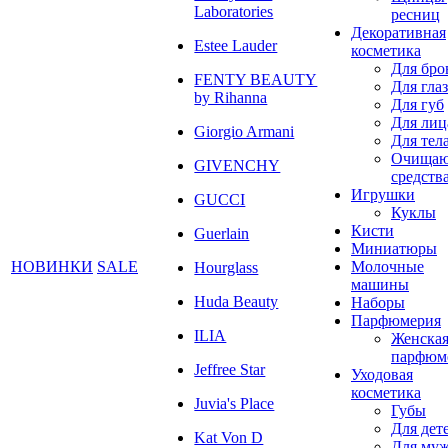
Laboratories
ресниц
Декоративная
Estee Lauder
косметика
Для бро
FENTY BEAUTY
Для глаз
by Rihanna
Для губ
Для лиц
Giorgio Armani
Для тел
Очища
GIVENCHY
средств
Игрушки
GUCCI
Куклы
Кисти
Guerlain
Миниатюры
НОВИНКИ
SALE
Молочные
Hourglass
машины
Huda Beauty
Наборы
Парфюмерия
ILIA
Женска
парфюм
Jeffree Star
Уходовая
косметика
Juvia's Place
Губы
Для дет
Kat Von D
Для му