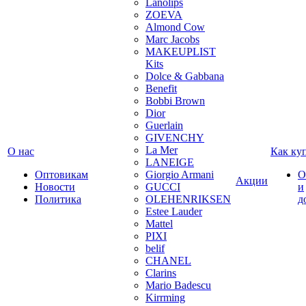
Lanolips
ZOEVA
Almond Cow
Marc Jacobs
MAKEUPLIST
Kits
Dolce & Gabbana
Benefit
Bobbi Brown
Dior
Guerlain
GIVENCHY
La Mer
О нас
Как ку
LANEIGE
Оптовикам
Giorgio Armani
О
Акции
Новости
GUCCI
и
Политика
OLEHENRIKSEN
д
Estee Lauder
Mattel
PIXI
belif
CHANEL
Clarins
Mario Badescu
Kirrming