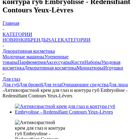
контура губ Embryolisse - Redensifiant
Contours Yeux-Lèvres
Главная
-
КАТЕГОРИИ
НОВИНКИ
БРЕНДЫ
SALE
КАТЕГОРИИ
-
Декоративная косметика
Молочные машины
Уцененные
товары
Парфюмерия
Аксессуары
Кисти
Наборы
Уходовая
косметика
Декоративная косметика
Миниатюры
Игрушки
-
Для глаз
Для губ
Для бровей
Для тела
Очищающие средства
Для лица
-
Антивозрастной крем для глаз и контура губ Embryolisse -
Redensifiant Contours Yeux-Lèvres