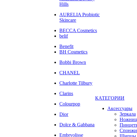
Hills
AURELIA Probiotic
Skincare
BECCA Cosmetics
belif
Benefit
BH Cosmetics
Bobbi Brown
CHANEL
Charlotte Tilbury
Clarins
КАТЕГОРИИ
Colourpop
Аксессуары
Зеркала
Dior
Ножни
Dolce & Gabbana
Пинцет
Спонжи
Embryolisse
Щипцы 