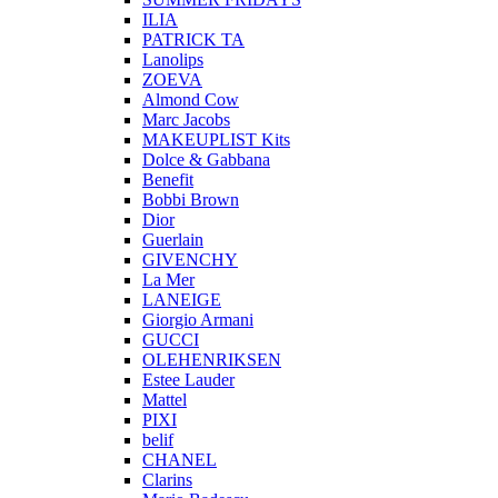
ILIA
PATRICK TA
Lanolips
ZOEVA
Almond Cow
Marc Jacobs
MAKEUPLIST Kits
Dolce & Gabbana
Benefit
Bobbi Brown
Dior
Guerlain
GIVENCHY
La Mer
LANEIGE
Giorgio Armani
GUCCI
OLEHENRIKSEN
Estee Lauder
Mattel
PIXI
belif
CHANEL
Clarins