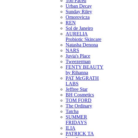
Too Faced
Urban Decay
Sunday Riley
Omorovicza
REN
Sol de Janeiro
AURELIA
Probiotic Skincare
Natasha Denona
NARS
Juvia's Place
Tweezerman
FENTY BEAUTY
by Rihanna
PAT McGRATH
LABS
Jeffree Star
BH Cosmetics
TOM FORD
The Ordinary
Tatcha
SUMMER
FRIDAYS
ILIA
PATRICK TA