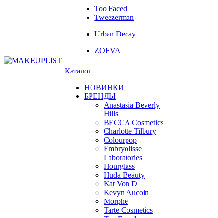
Too Faced
Tweezerman
Urban Decay
ZOEVA
Каталог
НОВИНКИ
БРЕНДЫ
Anastasia Beverly
Hills
BECCA Cosmetics
Charlotte Tilbury
Colourpop
Embryolisse
Laboratories
Hourglass
Huda Beauty
Kat Von D
Kevyn Aucoin
Morphe
Tarte Cosmetics