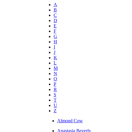
A
B
C
D
E
F
G
H
I
J
K
L
M
N
O
P
R
S
T
U
Z
Almond Cow
Anastasia Beverly