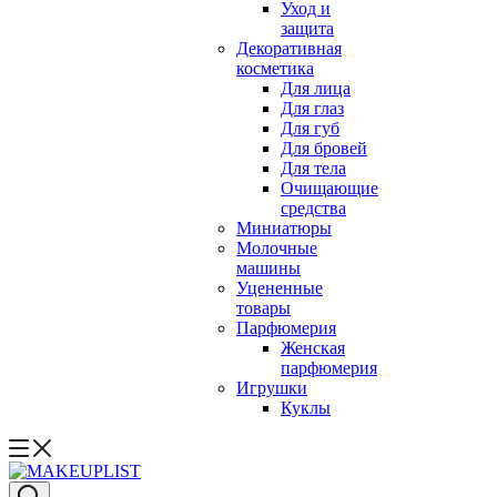
Уход и
защита
Декоративная
косметика
Для лица
Для глаз
Для губ
Для бровей
Для тела
Очищающие
средства
Миниатюры
Молочные
машины
Уцененные
товары
Парфюмерия
Женская
парфюмерия
Игрушки
Куклы