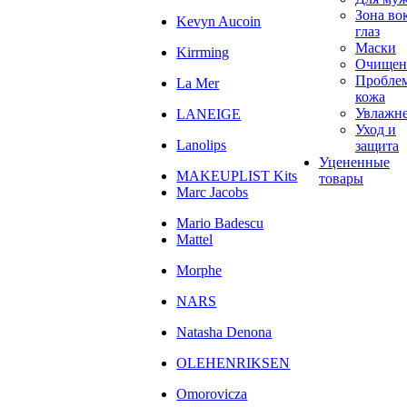
Зона во
Kevyn Aucoin
глаз
Маски
Kirrming
Очищен
Пробле
La Mer
кожа
Увлажн
LANEIGE
Уход и
Lanolips
защита
Уцененные
MAKEUPLIST Kits
товары
Marc Jacobs
Mario Badescu
Mattel
Morphe
NARS
Natasha Denona
OLEHENRIKSEN
Omorovicza