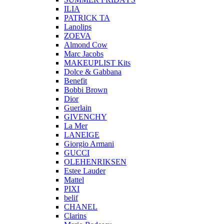
ILIA
PATRICK TA
Lanolips
ZOEVA
Almond Cow
Marc Jacobs
MAKEUPLIST Kits
Dolce & Gabbana
Benefit
Bobbi Brown
Dior
Guerlain
GIVENCHY
La Mer
LANEIGE
Giorgio Armani
GUCCI
OLEHENRIKSEN
Estee Lauder
Mattel
PIXI
belif
CHANEL
Clarins