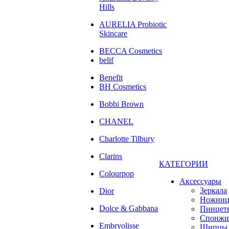
Hills
AURELIA Probiotic
Skincare
BECCA Cosmetics
belif
Benefit
BH Cosmetics
Bobbi Brown
CHANEL
Charlotte Tilbury
Clarins
КАТЕГОРИИ
Colourpop
Аксессуары
Зеркала
Dior
Ножни
Dolce & Gabbana
Пинцет
Спонжи
Embryolisse
Щипцы 