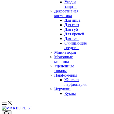
Уход и
защита
Декоративная
косметика
Для лица
Для глаз
Для губ
Для бровей
Для тела
Очищающие
средства
Миниатюры
Молочные
машины
Уцененные
товары
Парфюмерия
Женская
парфюмерия
Игрушки
Куклы