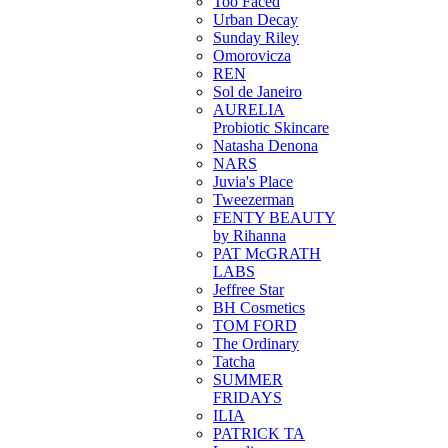
Too Faced
Urban Decay
Sunday Riley
Omorovicza
REN
Sol de Janeiro
AURELIA
Probiotic Skincare
Natasha Denona
NARS
Juvia's Place
Tweezerman
FENTY BEAUTY
by Rihanna
PAT McGRATH
LABS
Jeffree Star
BH Cosmetics
TOM FORD
The Ordinary
Tatcha
SUMMER
FRIDAYS
ILIA
PATRICK TA