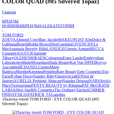
COLOR QUAD (#05 Silvered Topaz)
Главная
-
БРЕНДЫ
НОВИНКИ
БРЕНДЫ
SALE
КАТЕГОРИИ
-
TOM FORD
ZOEVA
Almond Cow
Marc Jacobs
MAKEUPLIST Kits
Dolce &
Gabbana
Benefit
Bobbi Brown
Dior
Guerlain
GIVENCHY
La
Mer
Anastasia Beverly Hills
LANEIGE
Giorgio Armani
BECCA
Cosmetics
GUCCI
Charlotte
Tilbury
OLEHENRIKSEN
Colourpop
Estee Lauder
Embryolisse
Laboratories
Mattel
Hourglass
Huda Beauty
Kat Von D
PIXI
Kevyn
Aucoin
belif
CHANEL
Clarins
Mario
Badescu
Morphe
Kirrming
Peinifen
Rare Beauty
Tarte Cosmetics
Too
Faced
Urban Decay
Sunday Riley
Omorovicza
REN
Sol de
Janeiro
AURELIA Probiotic Skincare
Natasha Denona
NARS
Juvia's
Place
Tweezerman
FENTY BEAUTY by Rihanna
PAT McGRATH
LABS
Jeffree Star
BH Cosmetics
The Ordinary
Tatcha
SUMMER
FRIDAYS
ILIA
PATRICK TA
Lanolips
-
Палетка теней TOM FORD - EYE COLOR QUAD (#05
Silvered Topaz)