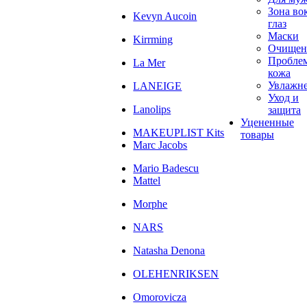
Зона во
Kevyn Aucoin
глаз
Маски
Kirrming
Очищен
Пробле
La Mer
кожа
Увлажн
LANEIGE
Уход и
Lanolips
защита
Уцененные
MAKEUPLIST Kits
товары
Marc Jacobs
Mario Badescu
Mattel
Morphe
NARS
Natasha Denona
OLEHENRIKSEN
Omorovicza