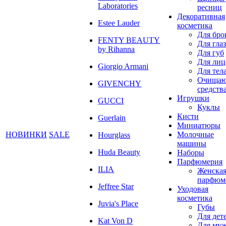
Laboratories
ресниц
Декоративная
Estee Lauder
косметика
Для бро
FENTY BEAUTY
Для глаз
by Rihanna
Для губ
Для лиц
Giorgio Armani
Для тел
Очища
GIVENCHY
средств
Игрушки
GUCCI
Куклы
Кисти
Guerlain
Миниатюры
НОВИНКИ
SALE
Молочные
Hourglass
машины
Huda Beauty
Наборы
Парфюмерия
ILIA
Женска
парфюм
Jeffree Star
Уходовая
косметика
Juvia's Place
Губы
Для дет
Kat Von D
Для му