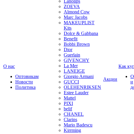
Lanolips
ZOEVA
Almond Cow
Marc Jacobs
MAKEUPLIST
Kits
Dolce & Gabbana
Benefit
Bobbi Brown
Dior
Guerlain
GIVENCHY
La Mer
О нас
Как ку
LANEIGE
Оптовикам
Giorgio Armani
О
Акции
Новости
GUCCI
и
Политика
OLEHENRIKSEN
д
Estee Lauder
Mattel
PIXI
belif
CHANEL
Clarins
Mario Badescu
Kirrming