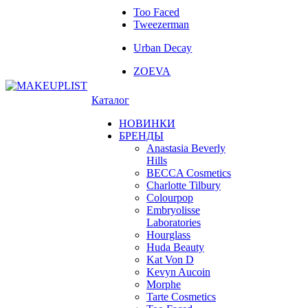
Too Faced
Tweezerman
Urban Decay
ZOEVA
Каталог
НОВИНКИ
БРЕНДЫ
Anastasia Beverly
Hills
BECCA Cosmetics
Charlotte Tilbury
Colourpop
Embryolisse
Laboratories
Hourglass
Huda Beauty
Kat Von D
Kevyn Aucoin
Morphe
Tarte Cosmetics