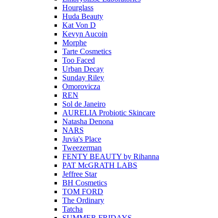
Hourglass
Huda Beauty
Kat Von D
Kevyn Aucoin
Morphe
Tarte Cosmetics
Too Faced
Urban Decay
Sunday Riley
Omorovicza
REN
Sol de Janeiro
AURELIA Probiotic Skincare
Natasha Denona
NARS
Juvia's Place
Tweezerman
FENTY BEAUTY by Rihanna
PAT McGRATH LABS
Jeffree Star
BH Cosmetics
TOM FORD
The Ordinary
Tatcha
SUMMER FRIDAYS