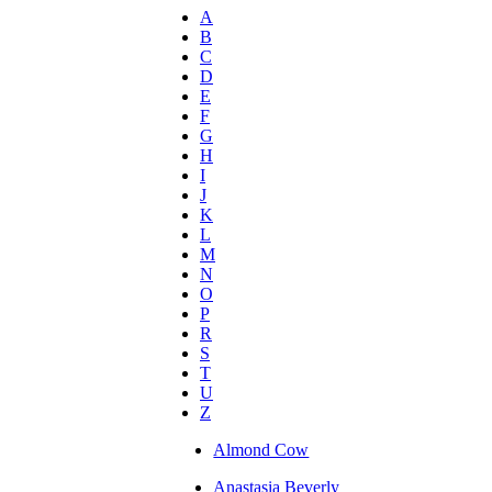
A
B
C
D
E
F
G
H
I
J
K
L
M
N
O
P
R
S
T
U
Z
Almond Cow
Anastasia Beverly