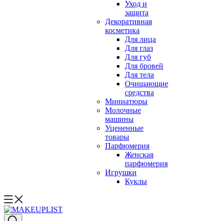
Уход и
защита
Декоративная
косметика
Для лица
Для глаз
Для губ
Для бровей
Для тела
Очищающие
средства
Миниатюры
Молочные
машины
Уцененные
товары
Парфюмерия
Женская
парфюмерия
Игрушки
Куклы