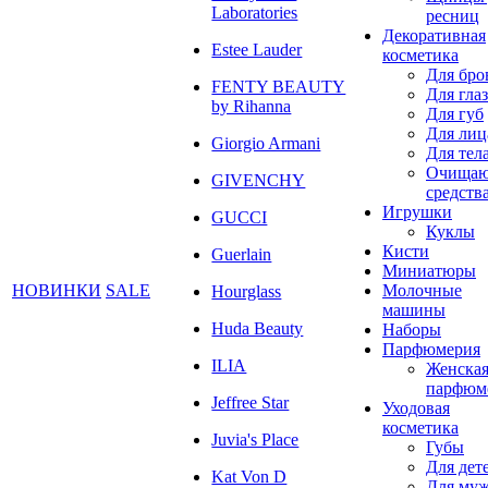
Laboratories
ресниц
Декоративная
Estee Lauder
косметика
Для бро
FENTY BEAUTY
Для глаз
by Rihanna
Для губ
Для лиц
Giorgio Armani
Для тел
Очища
GIVENCHY
средств
Игрушки
GUCCI
Куклы
Кисти
Guerlain
Миниатюры
НОВИНКИ
SALE
Молочные
Hourglass
машины
Huda Beauty
Наборы
Парфюмерия
ILIA
Женска
парфюм
Jeffree Star
Уходовая
косметика
Juvia's Place
Губы
Для дет
Kat Von D
Для му