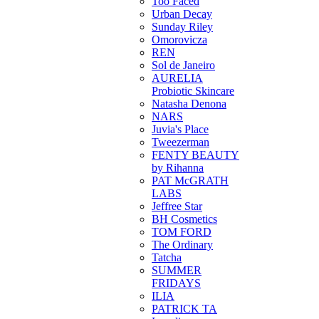
Too Faced
Urban Decay
Sunday Riley
Omorovicza
REN
Sol de Janeiro
AURELIA
Probiotic Skincare
Natasha Denona
NARS
Juvia's Place
Tweezerman
FENTY BEAUTY
by Rihanna
PAT McGRATH
LABS
Jeffree Star
BH Cosmetics
TOM FORD
The Ordinary
Tatcha
SUMMER
FRIDAYS
ILIA
PATRICK TA