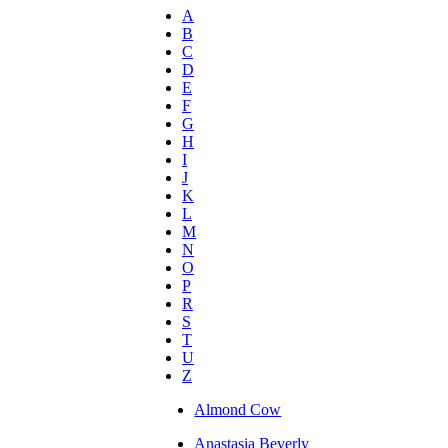
A
B
C
D
E
F
G
H
I
J
K
L
M
N
O
P
R
S
T
U
Z
Almond Cow
Anastasia Beverly