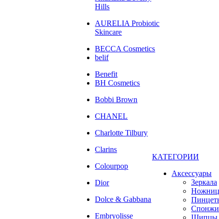
Hills
AURELIA Probiotic
Skincare
BECCA Cosmetics
belif
Benefit
BH Cosmetics
Bobbi Brown
CHANEL
Charlotte Tilbury
Clarins
КАТЕГОРИИ
Colourpop
Аксессуары
Зеркала
Dior
Ножни
Dolce & Gabbana
Пинцет
Спонжи
Embryolisse
Щипцы 