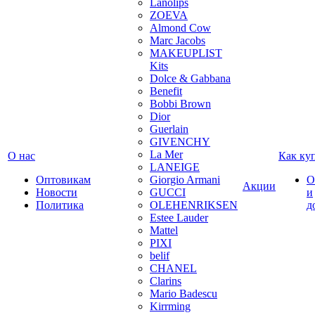
Lanolips
ZOEVA
Almond Cow
Marc Jacobs
MAKEUPLIST
Kits
Dolce & Gabbana
Benefit
Bobbi Brown
Dior
Guerlain
GIVENCHY
La Mer
О нас
Как ку
LANEIGE
Оптовикам
Giorgio Armani
О
Акции
Новости
GUCCI
и
Политика
OLEHENRIKSEN
д
Estee Lauder
Mattel
PIXI
belif
CHANEL
Clarins
Mario Badescu
Kirrming