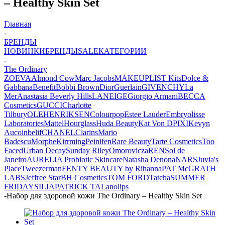
– Healthy Skin Set
Главная
-
БРЕНДЫ
НОВИНКИ
БРЕНДЫ
SALE
КАТЕГОРИИ
-
The Ordinary
ZOEVA
Almond Cow
Marc Jacobs
MAKEUPLIST Kits
Dolce &
Gabbana
Benefit
Bobbi Brown
Dior
Guerlain
GIVENCHY
La
Mer
Anastasia Beverly Hills
LANEIGE
Giorgio Armani
BECCA
Cosmetics
GUCCI
Charlotte
Tilbury
OLEHENRIKSEN
Colourpop
Estee Lauder
Embryolisse
Laboratories
Mattel
Hourglass
Huda Beauty
Kat Von D
PIXI
Kevyn
Aucoin
belif
CHANEL
Clarins
Mario
Badescu
Morphe
Kirrming
Peinifen
Rare Beauty
Tarte Cosmetics
Too
Faced
Urban Decay
Sunday Riley
Omorovicza
REN
Sol de
Janeiro
AURELIA Probiotic Skincare
Natasha Denona
NARS
Juvia's
Place
Tweezerman
FENTY BEAUTY by Rihanna
PAT McGRATH
LABS
Jeffree Star
BH Cosmetics
TOM FORD
Tatcha
SUMMER
FRIDAYS
ILIA
PATRICK TA
Lanolips
-
Набор для здоровой кожи The Ordinary – Healthy Skin Set