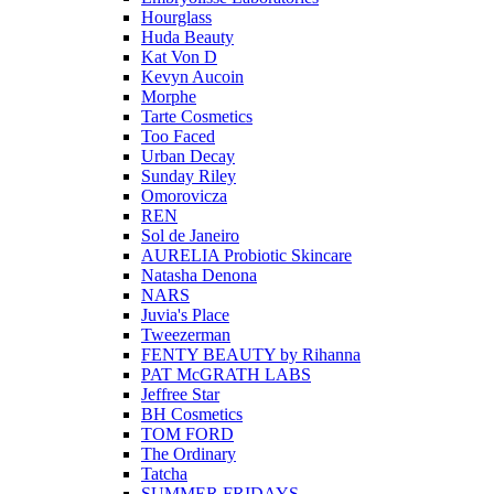
Hourglass
Huda Beauty
Kat Von D
Kevyn Aucoin
Morphe
Tarte Cosmetics
Too Faced
Urban Decay
Sunday Riley
Omorovicza
REN
Sol de Janeiro
AURELIA Probiotic Skincare
Natasha Denona
NARS
Juvia's Place
Tweezerman
FENTY BEAUTY by Rihanna
PAT McGRATH LABS
Jeffree Star
BH Cosmetics
TOM FORD
The Ordinary
Tatcha
SUMMER FRIDAYS