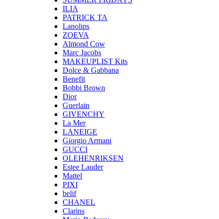
ILIA
PATRICK TA
Lanolips
ZOEVA
Almond Cow
Marc Jacobs
MAKEUPLIST Kits
Dolce & Gabbana
Benefit
Bobbi Brown
Dior
Guerlain
GIVENCHY
La Mer
LANEIGE
Giorgio Armani
GUCCI
OLEHENRIKSEN
Estee Lauder
Mattel
PIXI
belif
CHANEL
Clarins