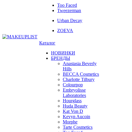
Too Faced
Tweezerman
Urban Decay
ZOEVA
Каталог
НОВИНКИ
БРЕНДЫ
Anastasia Beverly
Hills
BECCA Cosmetics
Charlotte Tilbury
Colourpop
Embryolisse
Laboratories
Hourglass
Huda Beauty
Kat Von D
Kevyn Aucoin
Morphe
Tarte Cosmetics