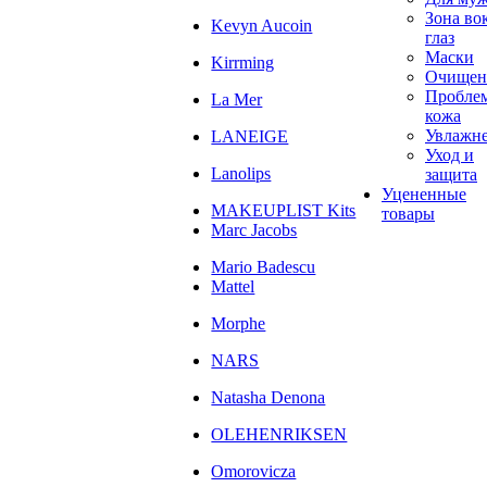
Зона во
Kevyn Aucoin
глаз
Маски
Kirrming
Очищен
Пробле
La Mer
кожа
Увлажн
LANEIGE
Уход и
Lanolips
защита
Уцененные
MAKEUPLIST Kits
товары
Marc Jacobs
Mario Badescu
Mattel
Morphe
NARS
Natasha Denona
OLEHENRIKSEN
Omorovicza