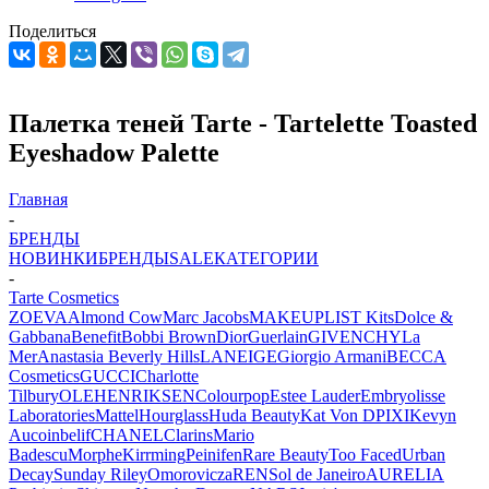
Поделиться
Палетка теней Tarte - Tartelette Toasted
Eyeshadow Palette
Главная
-
БРЕНДЫ
НОВИНКИ
БРЕНДЫ
SALE
КАТЕГОРИИ
-
Tarte Cosmetics
ZOEVA
Almond Cow
Marc Jacobs
MAKEUPLIST Kits
Dolce &
Gabbana
Benefit
Bobbi Brown
Dior
Guerlain
GIVENCHY
La
Mer
Anastasia Beverly Hills
LANEIGE
Giorgio Armani
BECCA
Cosmetics
GUCCI
Charlotte
Tilbury
OLEHENRIKSEN
Colourpop
Estee Lauder
Embryolisse
Laboratories
Mattel
Hourglass
Huda Beauty
Kat Von D
PIXI
Kevyn
Aucoin
belif
CHANEL
Clarins
Mario
Badescu
Morphe
Kirrming
Peinifen
Rare Beauty
Too Faced
Urban
Decay
Sunday Riley
Omorovicza
REN
Sol de Janeiro
AURELIA