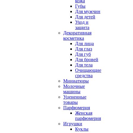
кожа
Губы
Для мужчин
Для детей
Уход и
защита
Декоративная
косметика
Для лица
Для глаз
Для губ
Для бровей
Для тела
Очищающие
средства
Миниатюры
Молочные
машины
Уцененные
товары
Парфюмерия
Женская
парфюмерия
Игрушки
Куклы