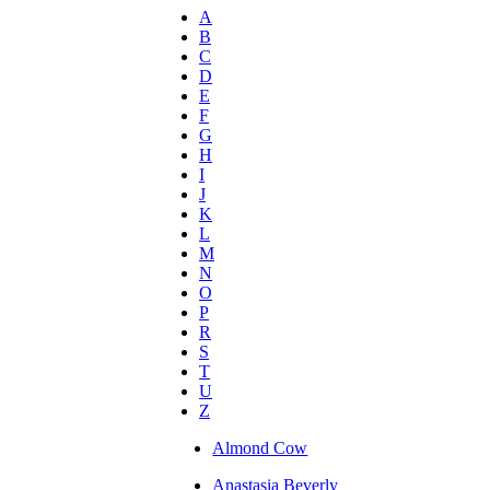
A
B
C
D
E
F
G
H
I
J
K
L
M
N
O
P
R
S
T
U
Z
Almond Cow
Anastasia Beverly