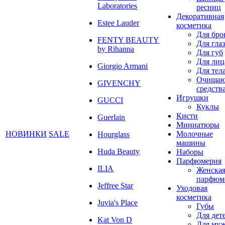
Laboratories
ресниц
Декоративная
Estee Lauder
косметика
Для бро
FENTY BEAUTY
Для глаз
by Rihanna
Для губ
Для лиц
Giorgio Armani
Для тел
Очища
GIVENCHY
средств
Игрушки
GUCCI
Куклы
Кисти
Guerlain
Миниатюры
НОВИНКИ
SALE
Молочные
Hourglass
машины
Huda Beauty
Наборы
Парфюмерия
ILIA
Женска
парфюм
Jeffree Star
Уходовая
косметика
Juvia's Place
Губы
Для дет
Kat Von D
Для му