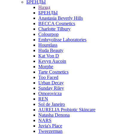
БРЕНДЫ
Назад
БРЕНДЫ
Anastasia Beverly Hills
BECCA Cosmetics
Charlotte Tilbury
Colourpop
Embryolisse Laboratories
Hourglass
Huda Beauty
Kat Von D
Kevyn Aucoin
Morphe
Tarte Cosmetics
Too Faced
Urban Decay
Sunday Riley
Omorovicza
REN
Sol de Janeiro
AURELIA Probiotic Skincare
Natasha Denona
NARS
Juvia's Place
Tweezerman