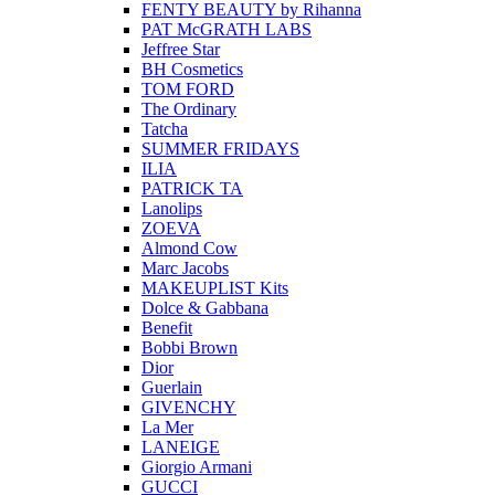
FENTY BEAUTY by Rihanna
PAT McGRATH LABS
Jeffree Star
BH Cosmetics
TOM FORD
The Ordinary
Tatcha
SUMMER FRIDAYS
ILIA
PATRICK TA
Lanolips
ZOEVA
Almond Cow
Marc Jacobs
MAKEUPLIST Kits
Dolce & Gabbana
Benefit
Bobbi Brown
Dior
Guerlain
GIVENCHY
La Mer
LANEIGE
Giorgio Armani
GUCCI