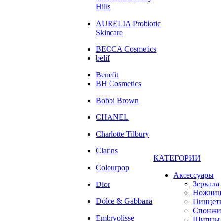
Hills
AURELIA Probiotic
Skincare
BECCA Cosmetics
belif
Benefit
BH Cosmetics
Bobbi Brown
CHANEL
Charlotte Tilbury
Clarins
КАТЕГОРИИ
Colourpop
Аксессуары
Зеркала
Dior
Ножни
Dolce & Gabbana
Пинцет
Спонжи
Embryolisse
Щипцы 