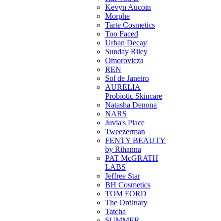
Kevyn Aucoin
Morphe
Tarte Cosmetics
Too Faced
Urban Decay
Sunday Riley
Omorovicza
REN
Sol de Janeiro
AURELIA
Probiotic Skincare
Natasha Denona
NARS
Juvia's Place
Tweezerman
FENTY BEAUTY
by Rihanna
PAT McGRATH
LABS
Jeffree Star
BH Cosmetics
TOM FORD
The Ordinary
Tatcha
SUMMER