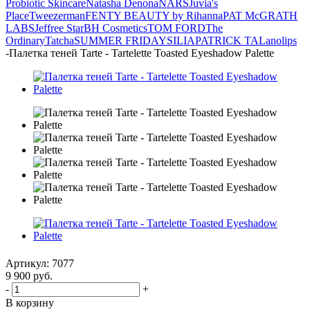
Probiotic Skincare
Natasha Denona
NARS
Juvia's
Place
Tweezerman
FENTY BEAUTY by Rihanna
PAT McGRATH
LABS
Jeffree Star
BH Cosmetics
TOM FORD
The
Ordinary
Tatcha
SUMMER FRIDAYS
ILIA
PATRICK TA
Lanolips
-
Палетка теней Tarte - Tartelette Toasted Eyeshadow Palette
Артикул:
7077
9 900
руб.
-
+
В корзину