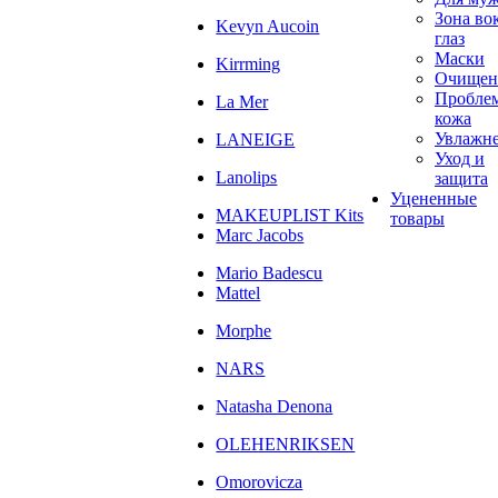
Зона во
Kevyn Aucoin
глаз
Маски
Kirrming
Очищен
Пробле
La Mer
кожа
Увлажн
LANEIGE
Уход и
Lanolips
защита
Уцененные
MAKEUPLIST Kits
товары
Marc Jacobs
Mario Badescu
Mattel
Morphe
NARS
Natasha Denona
OLEHENRIKSEN
Omorovicza