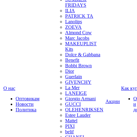
FRIDAYS
ILIA
PATRICK TA
Lanolips
ZOEVA
Almond Cow
Marc Jacobs
MAKEUPLIST
Kits
Dolce & Gabbana
Benefit
Bobbi Brown
Dior
Guerlain
GIVENCHY
La Mer
О нас
Как ку
LANEIGE
Оптовикам
Giorgio Armani
О
Акции
Новости
GUCCI
и
Политика
OLEHENRIKSEN
д
Estee Lauder
Mattel
PIXI
belif