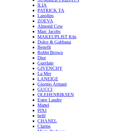
ILIA
PATRICK TA
Lanolips
ZOEVA
Almond Cow
Marc Jacobs
MAKEUPLIST Kits
Dolce & Gabbana
Benefit
Bobbi Brown
Dior
Guerlain
GIVENCHY
La Mer
LANEIGE
Giorgio Armani
GUCCI
OLEHENRIKSEN
Estee Lauder
Mattel
PIXI
belif
CHANEL
Clarins