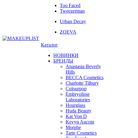
Too Faced
Tweezerman
Urban Decay
ZOEVA
Каталог
НОВИНКИ
БРЕНДЫ
Anastasia Beverly
Hills
BECCA Cosmetics
Charlotte Tilbury
Colourpop
Embryolisse
Laboratories
Hourglass
Huda Beauty
Kat Von D
Kevyn Aucoin
Morphe
Tarte Cosmetics