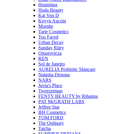
Hourglass
Huda Beauty
Kat Von D
Kevyn Aucoin
Morphe
Tarte Cosmetics
Too Faced
Urban Decay
Sunday Riley
Omorovicza
REN
Sol de Janeiro
AURELIA Probiotic Skincare
Natasha Denona
NARS
Juvia's Place
Tweezerman
FENTY BEAUTY by Rihanna
PAT McGRATH LABS
Jeffree Star
BH Cosmetics
TOM FORD
The Ordinary
Tatcha
SUMMER FRIDAYS