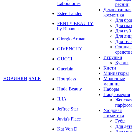
Laboratories
ресниц
Декоративная
Estee Lauder
косметика
Для бро
FENTY BEAUTY
Для глаз
by Rihanna
Для губ
Для лиц
Giorgio Armani
Для тел
Очища
GIVENCHY
средств
Игрушки
GUCCI
Куклы
Кисти
Guerlain
Миниатюры
НОВИНКИ
SALE
Молочные
Hourglass
машины
Huda Beauty
Наборы
Парфюмерия
ILIA
Женска
парфюм
Jeffree Star
Уходовая
косметика
Juvia's Place
Губы
Для дет
Kat Von D
Для му