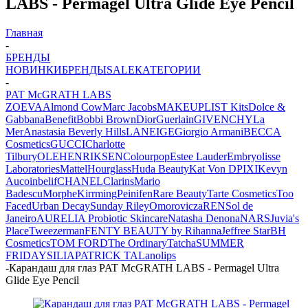
LABS - Permagel Ultra Glide Eye Pencil
Главная
-
БРЕНДЫ
НОВИНКИ
БРЕНДЫ
SALE
КАТЕГОРИИ
-
PAT McGRATH LABS
ZOEVA
Almond Cow
Marc Jacobs
MAKEUPLIST Kits
Dolce &
Gabbana
Benefit
Bobbi Brown
Dior
Guerlain
GIVENCHY
La
Mer
Anastasia Beverly Hills
LANEIGE
Giorgio Armani
BECCA
Cosmetics
GUCCI
Charlotte
Tilbury
OLEHENRIKSEN
Colourpop
Estee Lauder
Embryolisse
Laboratories
Mattel
Hourglass
Huda Beauty
Kat Von D
PIXI
Kevyn
Aucoin
belif
CHANEL
Clarins
Mario
Badescu
Morphe
Kirrming
Peinifen
Rare Beauty
Tarte Cosmetics
Too
Faced
Urban Decay
Sunday Riley
Omorovicza
REN
Sol de
Janeiro
AURELIA Probiotic Skincare
Natasha Denona
NARS
Juvia's
Place
Tweezerman
FENTY BEAUTY by Rihanna
Jeffree Star
BH
Cosmetics
TOM FORD
The Ordinary
Tatcha
SUMMER
FRIDAYS
ILIA
PATRICK TA
Lanolips
-
Карандаш для глаз PAT McGRATH LABS - Permagel Ultra
Glide Eye Pencil