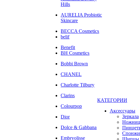
Hills
AURELIA Probiotic
Skincare
BECCA Cosmetics
belif
Benefit
BH Cosmetics
Bobbi Brown
CHANEL
Charlotte Tilbury
Clarins
КАТЕГОРИИ
Colourpop
Аксессуары
Зеркала
Dior
Ножни
Dolce & Gabbana
Пинцет
Спонжи
Embryolisse
Щипцы 