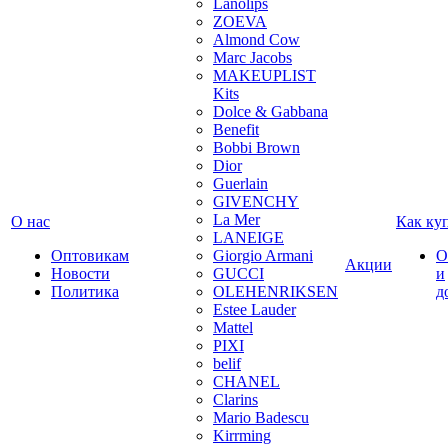
Lanolips
ZOEVA
Almond Cow
Marc Jacobs
MAKEUPLIST
Kits
Dolce & Gabbana
Benefit
Bobbi Brown
Dior
Guerlain
GIVENCHY
La Mer
О нас
Как ку
LANEIGE
Оптовикам
Giorgio Armani
О
Акции
Новости
GUCCI
и
Политика
OLEHENRIKSEN
д
Estee Lauder
Mattel
PIXI
belif
CHANEL
Clarins
Mario Badescu
Kirrming