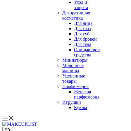
Уход и
защита
Декоративная
косметика
Для лица
Для глаз
Для губ
Для бровей
Для тела
Очищающие
средства
Миниатюры
Молочные
машины
Уцененные
товары
Парфюмерия
Женская
парфюмерия
Игрушки
Куклы