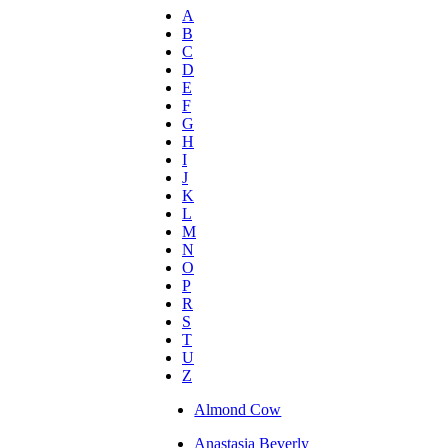
A
B
C
D
E
F
G
H
I
J
K
L
M
N
O
P
R
S
T
U
Z
Almond Cow
Anastasia Beverly