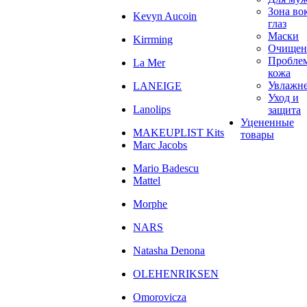
Зона во
Kevyn Aucoin
глаз
Маски
Kirrming
Очищен
Пробле
La Mer
кожа
Увлажн
LANEIGE
Уход и
Lanolips
защита
Уцененные
MAKEUPLIST Kits
товары
Marc Jacobs
Mario Badescu
Mattel
Morphe
NARS
Natasha Denona
OLEHENRIKSEN
Omorovicza