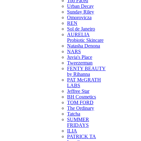
Too Faced
Urban Decay
Sunday Riley
Omorovicza
REN
Sol de Janeiro
AURELIA
Probiotic Skincare
Natasha Denona
NARS
Juvia's Place
Tweezerman
FENTY BEAUTY
by Rihanna
PAT McGRATH
LABS
Jeffree Star
BH Cosmetics
TOM FORD
The Ordinary
Tatcha
SUMMER
FRIDAYS
ILIA
PATRICK TA