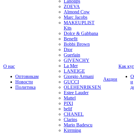
Lanolips
ZOEVA
Almond Cow
Marc Jacobs
MAKEUPLIST
Kits
Dolce & Gabbana
Benefit
Bobbi Brown
Dior
Guerlain
GIVENCHY
La Mer
О нас
Как ку
LANEIGE
Оптовикам
Giorgio Armani
О
Акции
Новости
GUCCI
и
Политика
OLEHENRIKSEN
д
Estee Lauder
Mattel
PIXI
belif
CHANEL
Clarins
Mario Badescu
Kirrming