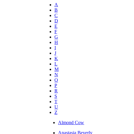
A
B
C
D
E
F
G
H
I
J
K
L
M
N
O
P
R
S
T
U
Z
Almond Cow
Anastasia Beverly