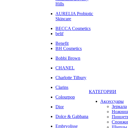
Hills
AURELIA Probiotic
Skincare
BECCA Cosmetics
belif
Benefit
BH Cosmetics
Bobbi Brown
CHANEL
Charlotte Tilbury
Clarins
КАТЕГОРИИ
Colourpop
Аксессуары
Зеркала
Dior
Ножни
Dolce & Gabbana
Пинцет
Спонжи
Embryolisse
Щипцы 