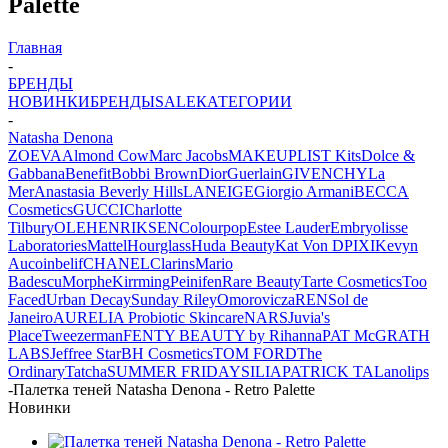
Palette
Главная
-
БРЕНДЫ
НОВИНКИ
БРЕНДЫ
SALE
КАТЕГОРИИ
-
Natasha Denona
ZOEVA
Almond Cow
Marc Jacobs
MAKEUPLIST Kits
Dolce &
Gabbana
Benefit
Bobbi Brown
Dior
Guerlain
GIVENCHY
La
Mer
Anastasia Beverly Hills
LANEIGE
Giorgio Armani
BECCA
Cosmetics
GUCCI
Charlotte
Tilbury
OLEHENRIKSEN
Colourpop
Estee Lauder
Embryolisse
Laboratories
Mattel
Hourglass
Huda Beauty
Kat Von D
PIXI
Kevyn
Aucoin
belif
CHANEL
Clarins
Mario
Badescu
Morphe
Kirrming
Peinifen
Rare Beauty
Tarte Cosmetics
Too
Faced
Urban Decay
Sunday Riley
Omorovicza
REN
Sol de
Janeiro
AURELIA Probiotic Skincare
NARS
Juvia's
Place
Tweezerman
FENTY BEAUTY by Rihanna
PAT McGRATH
LABS
Jeffree Star
BH Cosmetics
TOM FORD
The
Ordinary
Tatcha
SUMMER FRIDAYS
ILIA
PATRICK TA
Lanolips
-
Палетка теней Natasha Denona - Retro Palette
Новинки