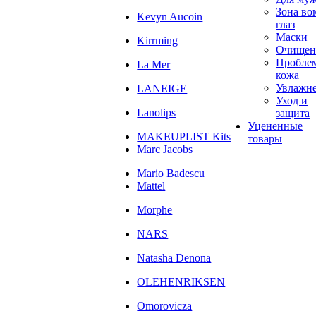
Зона во
Kevyn Aucoin
глаз
Маски
Kirrming
Очищен
Пробле
La Mer
кожа
Увлажн
LANEIGE
Уход и
Lanolips
защита
Уцененные
MAKEUPLIST Kits
товары
Marc Jacobs
Mario Badescu
Mattel
Morphe
NARS
Natasha Denona
OLEHENRIKSEN
Omorovicza