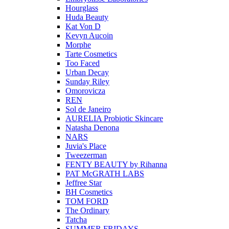
Hourglass
Huda Beauty
Kat Von D
Kevyn Aucoin
Morphe
Tarte Cosmetics
Too Faced
Urban Decay
Sunday Riley
Omorovicza
REN
Sol de Janeiro
AURELIA Probiotic Skincare
Natasha Denona
NARS
Juvia's Place
Tweezerman
FENTY BEAUTY by Rihanna
PAT McGRATH LABS
Jeffree Star
BH Cosmetics
TOM FORD
The Ordinary
Tatcha
SUMMER FRIDAYS