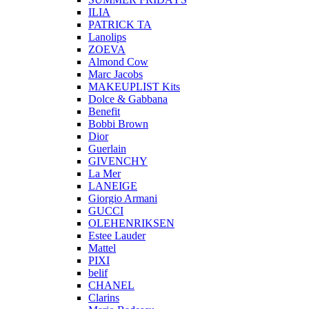
ILIA
PATRICK TA
Lanolips
ZOEVA
Almond Cow
Marc Jacobs
MAKEUPLIST Kits
Dolce & Gabbana
Benefit
Bobbi Brown
Dior
Guerlain
GIVENCHY
La Mer
LANEIGE
Giorgio Armani
GUCCI
OLEHENRIKSEN
Estee Lauder
Mattel
PIXI
belif
CHANEL
Clarins