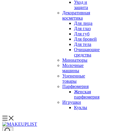
Уход и
защита
Декоративная
косметика
Для лица
Для глаз
Для губ
Для бровей
Для тела
Очищающие
средства
Миниатюры
Молочные
машины
Уцененные
товары
Парфюмерия
Женская
парфюмерия
Игрушки
Куклы