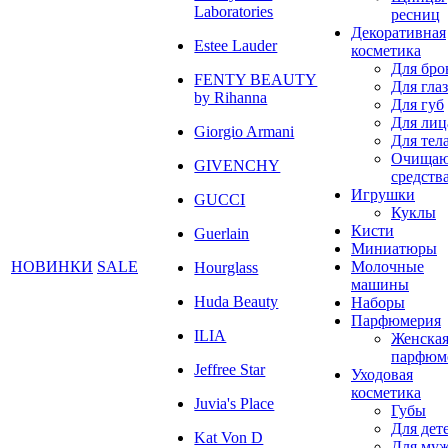
Laboratories
ресниц
Декоративная
Estee Lauder
косметика
Для бро
FENTY BEAUTY
Для глаз
by Rihanna
Для губ
Для лиц
Giorgio Armani
Для тел
Очища
GIVENCHY
средств
Игрушки
GUCCI
Куклы
Кисти
Guerlain
Миниатюры
НОВИНКИ
SALE
Молочные
Hourglass
машины
Huda Beauty
Наборы
Парфюмерия
ILIA
Женска
парфюм
Jeffree Star
Уходовая
косметика
Juvia's Place
Губы
Для дет
Kat Von D
Для му