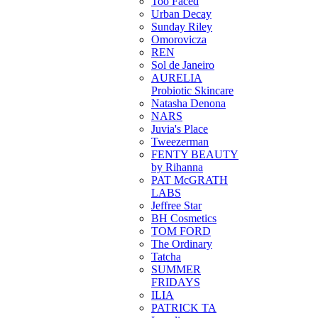
Too Faced
Urban Decay
Sunday Riley
Omorovicza
REN
Sol de Janeiro
AURELIA
Probiotic Skincare
Natasha Denona
NARS
Juvia's Place
Tweezerman
FENTY BEAUTY
by Rihanna
PAT McGRATH
LABS
Jeffree Star
BH Cosmetics
TOM FORD
The Ordinary
Tatcha
SUMMER
FRIDAYS
ILIA
PATRICK TA