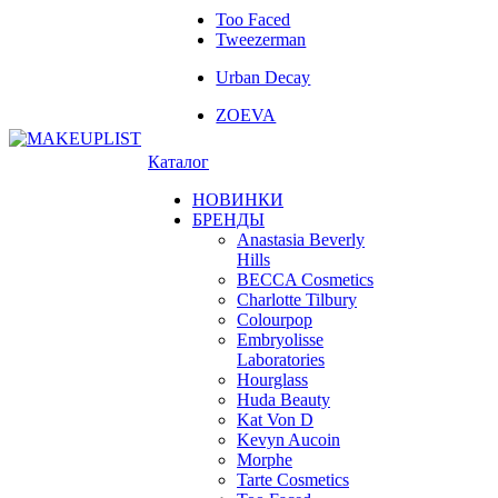
Too Faced
Tweezerman
Urban Decay
ZOEVA
Каталог
НОВИНКИ
БРЕНДЫ
Anastasia Beverly
Hills
BECCA Cosmetics
Charlotte Tilbury
Colourpop
Embryolisse
Laboratories
Hourglass
Huda Beauty
Kat Von D
Kevyn Aucoin
Morphe
Tarte Cosmetics