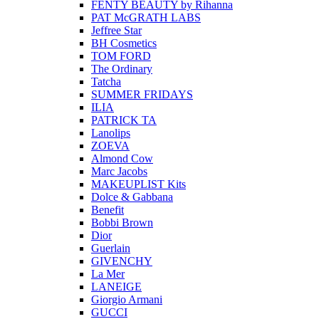
FENTY BEAUTY by Rihanna
PAT McGRATH LABS
Jeffree Star
BH Cosmetics
TOM FORD
The Ordinary
Tatcha
SUMMER FRIDAYS
ILIA
PATRICK TA
Lanolips
ZOEVA
Almond Cow
Marc Jacobs
MAKEUPLIST Kits
Dolce & Gabbana
Benefit
Bobbi Brown
Dior
Guerlain
GIVENCHY
La Mer
LANEIGE
Giorgio Armani
GUCCI