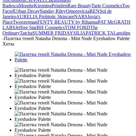
Aucoin
belif
CHANEL
Clarins
Mario
Badescu
Morphe
Kirrming
Peinifen
Rare Beauty
Tarte Cosmetics
Too
Faced
Urban Decay
Sunday Riley
Omorovicza
REN
Sol de
Janeiro
AURELIA Probiotic Skincare
NARS
Juvia's
Place
Tweezerman
FENTY BEAUTY by Rihanna
PAT McGRATH
LABS
Jeffree Star
BH Cosmetics
TOM FORD
The
Ordinary
Tatcha
SUMMER FRIDAYS
ILIA
PATRICK TA
Lanolips
-
Палетка теней Natasha Denona - Mini Nude Eyeshadow Palette
Хиты