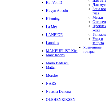
Для дет
Kat Von D
Для му
Зона во
Kevyn Aucoin
глаз
Маски
Kirrming
Очищен
Пробле
La Mer
кожа
Увлажн
LANEIGE
Уход и
Lanolips
защита
Уцененные
MAKEUPLIST Kits
товары
Marc Jacobs
Mario Badescu
Mattel
Morphe
NARS
Natasha Denona
OLEHENRIKSEN