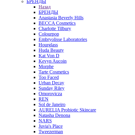
БРЕНДЫ
Назад
БРЕНДЫ
Anastasia Beverly Hills
BECCA Cosmetics
Charlotte Tilbury
Colourpop
Embryolisse Laboratories
Hourglass
Huda Beauty
Kat Von D
Kevyn Aucoin
Morphe
Tarte Cosmetics
Too Faced
Urban Decay
Sunday Riley
Omorovicza
REN
Sol de Janeiro
AURELIA Probiotic Skincare
Natasha Denona
NARS
Juvia's Place
Tweezerman