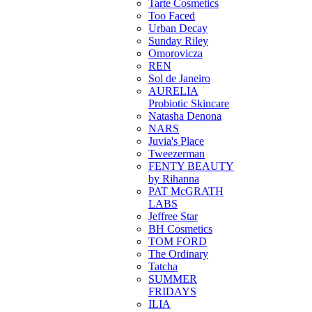
Tarte Cosmetics
Too Faced
Urban Decay
Sunday Riley
Omorovicza
REN
Sol de Janeiro
AURELIA
Probiotic Skincare
Natasha Denona
NARS
Juvia's Place
Tweezerman
FENTY BEAUTY
by Rihanna
PAT McGRATH
LABS
Jeffree Star
BH Cosmetics
TOM FORD
The Ordinary
Tatcha
SUMMER
FRIDAYS
ILIA