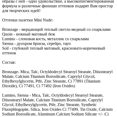
образы с ней - одно удовольствие, а высокопигментированная
формула и различные финиши оттенков подарят Вам простор
для творческих идей!
Оттенки палетки Mini Nude:
Bronzage - мерцающий теплый светло-медный со спарклами
Quoin - нежный матовый беж
Lumino - слоновая кость, металлик со спарклами
Sienna - дуохром бронза, серебро, тауп
Soil - глубокий теплый матовый, красновато-коричневый
оттенок
Состав:
Bronzage- Mica, Talc, Octyldodecyl Stearoyl Stearate, Diisostearyl
Malate, Calcium Titanium Borosilicate, Caprylyl Glycol,
Ethylhexylglycerin, Ptfe, Zinc Stearate, Ci 77891 (Titanium
Dioxide), Ci 77491, Ci 77492 (Iron Oxides)
Lumino, Sienna - Mica, Talc, Octyldodecyl Stearoyl Stearate,
Diisostearyl Malate, Calcium Titanium Borosilicate, Caprylyl
Glycol, Ethylhexylglycerin, Ptfe, Zinc Stearate, Synthetic
Fluorphlogopite, Silica, Iron Oxides Ci 77499, Tin Oxide, Calcium
Sodium Borosilicate, Aluminum Calcium Sodium Silicate +/- :Ci