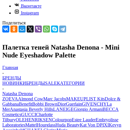
Вконтакте
Instagram
Поделиться
Палетка теней Natasha Denona - Mini
Nude Eyeshadow Palette
Главная
-
БРЕНДЫ
НОВИНКИ
БРЕНДЫ
SALE
КАТЕГОРИИ
-
Natasha Denona
ZOEVA
Almond Cow
Marc Jacobs
MAKEUPLIST Kits
Dolce &
Gabbana
Benefit
Bobbi Brown
Dior
Guerlain
GIVENCHY
La
Mer
Anastasia Beverly Hills
LANEIGE
Giorgio Armani
BECCA
Cosmetics
GUCCI
Charlotte
Tilbury
OLEHENRIKSEN
Colourpop
Estee Lauder
Embryolisse
Laboratories
Mattel
Hourglass
Huda Beauty
Kat Von D
PIXI
Kevyn