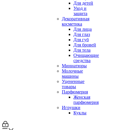
Для детей
Уход и
защита
Декоративная
косметика
Для лица
Для глаз
Для губ
Для бровей
Для тела
Очищающие
средства
Миниатюры
Молочные
машины
Уцененные
товары
Парфюмерия
Женская
парфюмерия
Игрушки
Куклы