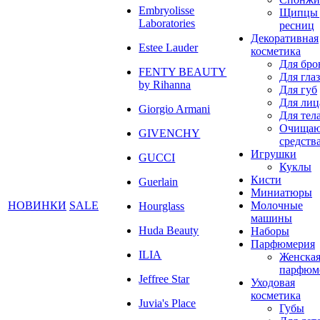
Embryolisse
Щипцы 
Laboratories
ресниц
Декоративная
Estee Lauder
косметика
Для бро
FENTY BEAUTY
Для глаз
by Rihanna
Для губ
Для лиц
Giorgio Armani
Для тел
Очища
GIVENCHY
средств
Игрушки
GUCCI
Куклы
Кисти
Guerlain
Миниатюры
НОВИНКИ
SALE
Молочные
Hourglass
машины
Huda Beauty
Наборы
Парфюмерия
ILIA
Женска
парфюм
Jeffree Star
Уходовая
косметика
Juvia's Place
Губы