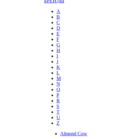
БРЕНДЫ
A
B
C
D
E
F
G
H
I
J
K
L
M
N
O
P
R
S
T
U
Z
Almond Cow