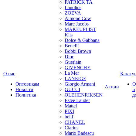
PATRICK TA
Lanolips
ZOEVA
Almond Cow
Marc Jacobs
MAKEUPLIST
Kits
Dolce & Gabbana
Benefit
Bobbi Brown
Dior
Guerlain
GIVENCHY
La Mer
О нас
Как ку
LANEIGE
Оптовикам
Giorgio Armani
О
Акции
Новости
GUCCI
и
Политика
OLEHENRIKSEN
д
Estee Lauder
Mattel
PIXI
belif
CHANEL
Clarins
Mario Badescu