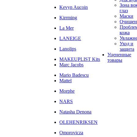
Зона во
Kevyn Aucoin
глаз
Маски
Kirrming
Очищен
Пробле
La Mer
кожа
Увлажн
LANEIGE
Уход и
Lanolips
защита
Уцененные
MAKEUPLIST Kits
товары
Marc Jacobs
Mario Badescu
Mattel
Morphe
NARS
Natasha Denona
OLEHENRIKSEN
Omorovicza