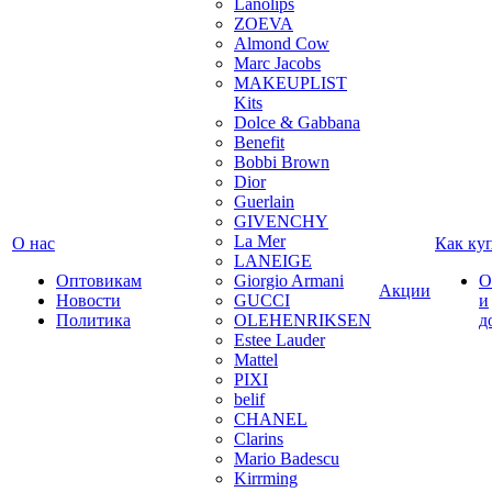
Lanolips
ZOEVA
Almond Cow
Marc Jacobs
MAKEUPLIST
Kits
Dolce & Gabbana
Benefit
Bobbi Brown
Dior
Guerlain
GIVENCHY
La Mer
О нас
Как ку
LANEIGE
Оптовикам
Giorgio Armani
О
Акции
Новости
GUCCI
и
Политика
OLEHENRIKSEN
д
Estee Lauder
Mattel
PIXI
belif
CHANEL
Clarins
Mario Badescu
Kirrming