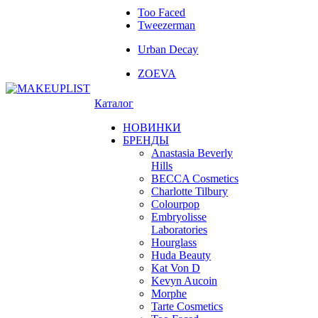
Too Faced
Tweezerman
Urban Decay
ZOEVA
Каталог
НОВИНКИ
БРЕНДЫ
Anastasia Beverly
Hills
BECCA Cosmetics
Charlotte Tilbury
Colourpop
Embryolisse
Laboratories
Hourglass
Huda Beauty
Kat Von D
Kevyn Aucoin
Morphe
Tarte Cosmetics