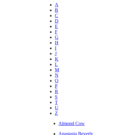
A
B
C
D
E
F
G
H
I
J
K
L
M
N
O
P
R
S
T
U
Z
Almond Cow
Anastasia Beverly