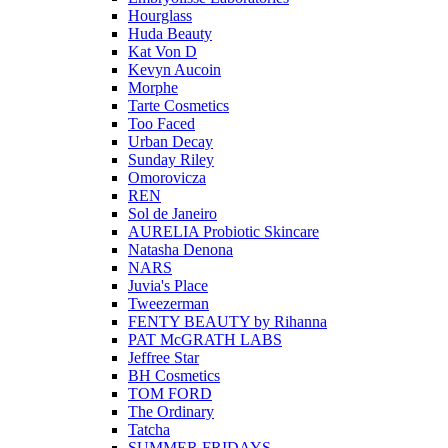
Hourglass
Huda Beauty
Kat Von D
Kevyn Aucoin
Morphe
Tarte Cosmetics
Too Faced
Urban Decay
Sunday Riley
Omorovicza
REN
Sol de Janeiro
AURELIA Probiotic Skincare
Natasha Denona
NARS
Juvia's Place
Tweezerman
FENTY BEAUTY by Rihanna
PAT McGRATH LABS
Jeffree Star
BH Cosmetics
TOM FORD
The Ordinary
Tatcha
SUMMER FRIDAYS