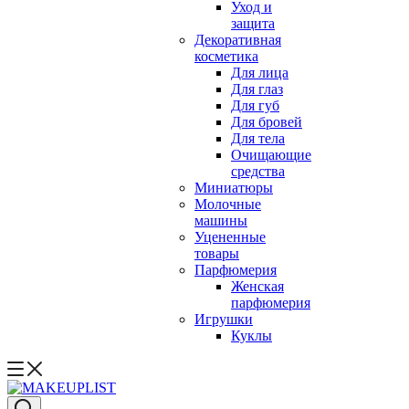
Уход и
защита
Декоративная
косметика
Для лица
Для глаз
Для губ
Для бровей
Для тела
Очищающие
средства
Миниатюры
Молочные
машины
Уцененные
товары
Парфюмерия
Женская
парфюмерия
Игрушки
Куклы