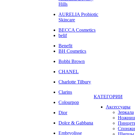
Hills
AURELIA Probiotic
Skincare
BECCA Cosmetics
belif
Benefit
BH Cosmetics
Bobbi Brown
CHANEL
Charlotte Tilbury
Clarins
КАТЕГОРИИ
Colourpop
Аксессуары
Зеркала
Dior
Ножни
Dolce & Gabbana
Пинцет
Спонжи
Embryolisse
Щипцы 