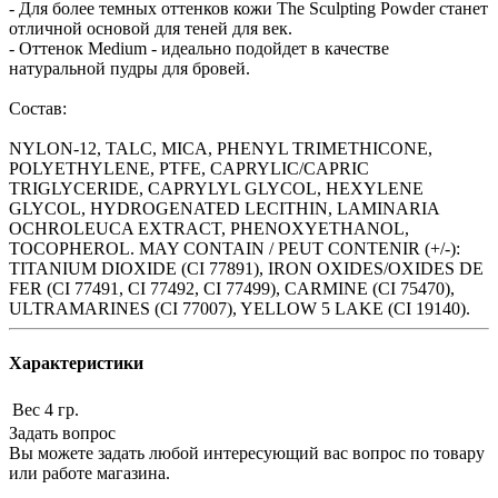
- Для более темных оттенков кожи The Sculpting Powder станет
отличной основой для теней для век.
- Оттенок Medium - идеально подойдет в качестве
натуральной пудры для бровей.
Состав:
NYLON-12, TALC, MICA, PHENYL TRIMETHICONE,
POLYETHYLENE, PTFE, CAPRYLIC/CAPRIC
TRIGLYCERIDE, CAPRYLYL GLYCOL, HEXYLENE
GLYCOL, HYDROGENATED LECITHIN, LAMINARIA
OCHROLEUCA EXTRACT, PHENOXYETHANOL,
TOCOPHEROL. MAY CONTAIN / PEUT CONTENIR (+/-):
TITANIUM DIOXIDE (CI 77891), IRON OXIDES/OXIDES DE
FER (CI 77491, CI 77492, CI 77499), CARMINE (CI 75470),
ULTRAMARINES (CI 77007), YELLOW 5 LAKE (CI 19140).
Характеристики
Вес
4 гр.
Задать вопрос
Вы можете задать любой интересующий вас вопрос по товару
или работе магазина.