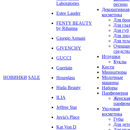
Laboratories
ресниц
Декоративная
Estee Lauder
косметика
Для бро
FENTY BEAUTY
Для глаз
by Rihanna
Для губ
Для лиц
Giorgio Armani
Для тел
Очища
GIVENCHY
средств
Игрушки
GUCCI
Куклы
Кисти
Guerlain
Миниатюры
НОВИНКИ
SALE
Молочные
Hourglass
машины
Huda Beauty
Наборы
Парфюмерия
ILIA
Женска
парфюм
Jeffree Star
Уходовая
косметика
Juvia's Place
Губы
Для дет
Kat Von D
Для му