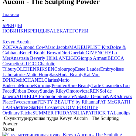
Aucoin - The Sculpting Powder
Главная
-
БРЕНДЫ
НОВИНКИ
БРЕНДЫ
SALE
КАТЕГОРИИ
-
Kevyn Aucoin
ZOEVA
Almond Cow
Marc Jacobs
MAKEUPLIST Kits
Dolce &
Gabbana
Benefit
Bobbi Brown
Dior
Guerlain
GIVENCHY
La
Mer
Anastasia Beverly Hills
LANEIGE
Giorgio Armani
BECCA
Cosmetics
GUCCI
Charlotte
Tilbury
OLEHENRIKSEN
Colourpop
Estee Lauder
Embryolisse
Laboratories
Mattel
Hourglass
Huda Beauty
Kat Von
D
PIXI
belif
CHANEL
Clarins
Mario
Badescu
Morphe
Kirrming
Peinifen
Rare Beauty
Tarte Cosmetics
Too
Faced
Urban Decay
Sunday Riley
Omorovicza
REN
Sol de
Janeiro
AURELIA Probiotic Skincare
Natasha Denona
NARS
Juvia's
Place
Tweezerman
FENTY BEAUTY by Rihanna
PAT McGRATH
LABS
Jeffree Star
BH Cosmetics
TOM FORD
The
Ordinary
Tatcha
SUMMER FRIDAYS
ILIA
PATRICK TA
Lanolips
-
Скульптурирующая пудра Kevyn Aucoin - The Sculpting
Powder
Хиты