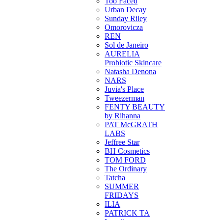
Too Faced
Urban Decay
Sunday Riley
Omorovicza
REN
Sol de Janeiro
AURELIA
Probiotic Skincare
Natasha Denona
NARS
Juvia's Place
Tweezerman
FENTY BEAUTY
by Rihanna
PAT McGRATH
LABS
Jeffree Star
BH Cosmetics
TOM FORD
The Ordinary
Tatcha
SUMMER
FRIDAYS
ILIA
PATRICK TA