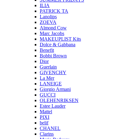
ILIA
PATRICK TA
Lanolips
ZOEVA
Almond Cow
Marc Jacobs
MAKEUPLIST Kits
Dolce & Gabbana
Benefit
Bobbi Brown
Dior
Guerlain
GIVENCHY
La Mer
LANEIGE
Giorgio Armani
GUCCI
OLEHENRIKSEN
Estee Lauder
Mattel
PIXI
belif
CHANEL
Clarins