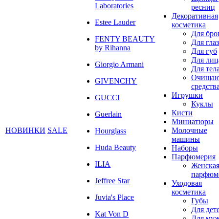
Laboratories
ресниц
Декоративная
Estee Lauder
косметика
Для бро
FENTY BEAUTY
Для глаз
by Rihanna
Для губ
Для лиц
Giorgio Armani
Для тел
Очища
GIVENCHY
средств
Игрушки
GUCCI
Куклы
Кисти
Guerlain
Миниатюры
НОВИНКИ
SALE
Молочные
Hourglass
машины
Huda Beauty
Наборы
Парфюмерия
ILIA
Женска
парфюм
Jeffree Star
Уходовая
косметика
Juvia's Place
Губы
Для дет
Kat Von D
Для му