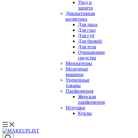
Уход и
защита
Декоративная
косметика
Для лица
Для глаз
Для губ
Для бровей
Для тела
Очищающие
средства
Миниатюры
Молочные
машины
Уцененные
товары
Парфюмерия
Женская
парфюмерия
Игрушки
Куклы