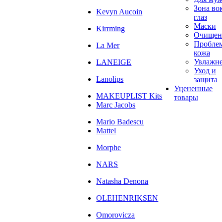
Зона во
Kevyn Aucoin
глаз
Маски
Kirrming
Очищен
Пробле
La Mer
кожа
Увлажн
LANEIGE
Уход и
Lanolips
защита
Уцененные
MAKEUPLIST Kits
товары
Marc Jacobs
Mario Badescu
Mattel
Morphe
NARS
Natasha Denona
OLEHENRIKSEN
Omorovicza