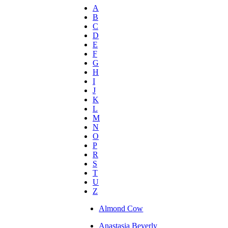
A
B
C
D
E
F
G
H
I
J
K
L
M
N
O
P
R
S
T
U
Z
Almond Cow
Anastasia Beverly