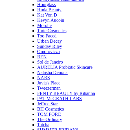
Hourglass
Huda Beauty
Kat Von D
Kevyn Aucoin
Morphe
Tarte Cosmetics
Too Faced
Urban Decay
Sunday Riley
Omorovicza
REN
Sol de Janeiro
AURELIA Probiotic Skincare
Natasha Denona
NARS
Juvia's Place
Tweezerman
FENTY BEAUTY by Rihanna
PAT McGRATH LABS
Jeffree Star
BH Cosmetics
TOM FORD
The Ordinary
Tatcha
SUMMER FRIDAYS