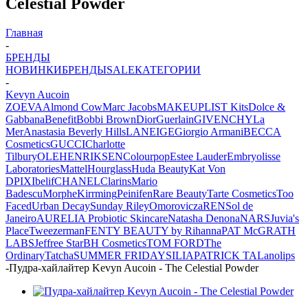
Celestial Powder
Главная
-
БРЕНДЫ
НОВИНКИ
БРЕНДЫ
SALE
КАТЕГОРИИ
-
Kevyn Aucoin
ZOEVA
Almond Cow
Marc Jacobs
MAKEUPLIST Kits
Dolce &
Gabbana
Benefit
Bobbi Brown
Dior
Guerlain
GIVENCHY
La
Mer
Anastasia Beverly Hills
LANEIGE
Giorgio Armani
BECCA
Cosmetics
GUCCI
Charlotte
Tilbury
OLEHENRIKSEN
Colourpop
Estee Lauder
Embryolisse
Laboratories
Mattel
Hourglass
Huda Beauty
Kat Von
D
PIXI
belif
CHANEL
Clarins
Mario
Badescu
Morphe
Kirrming
Peinifen
Rare Beauty
Tarte Cosmetics
Too
Faced
Urban Decay
Sunday Riley
Omorovicza
REN
Sol de
Janeiro
AURELIA Probiotic Skincare
Natasha Denona
NARS
Juvia's
Place
Tweezerman
FENTY BEAUTY by Rihanna
PAT McGRATH
LABS
Jeffree Star
BH Cosmetics
TOM FORD
The
Ordinary
Tatcha
SUMMER FRIDAYS
ILIA
PATRICK TA
Lanolips
-
Пудра-хайлайтер Kevyn Aucoin - The Celestial Powder