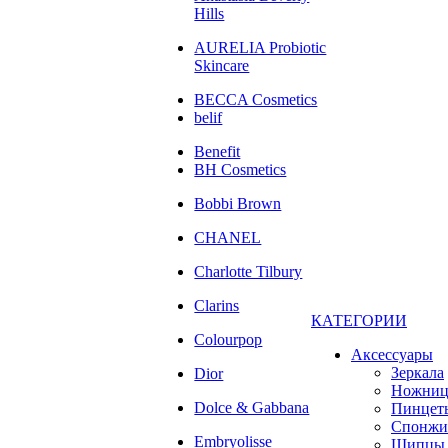
Hills
AURELIA Probiotic
Skincare
BECCA Cosmetics
belif
Benefit
BH Cosmetics
Bobbi Brown
CHANEL
Charlotte Tilbury
Clarins
КАТЕГОРИИ
Colourpop
Аксессуары
Зеркала
Dior
Ножни
Dolce & Gabbana
Пинцет
Спонжи
Embryolisse
Щипцы 