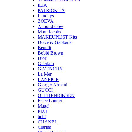
ILIA
PATRICK TA
Lanolips
ZOEVA
Almond Cow
Marc Jacobs
MAKEUPLIST Kits
Dolce & Gabbana
Benefit
Bobbi Brown
Dior
Guerlain
GIVENCHY
La Mer
LANEIGE
Giorgio Armani
GUCCI
OLEHENRIKSEN
Estee Lauder
Mattel
PIXI
belif
CHANEL
Clarins