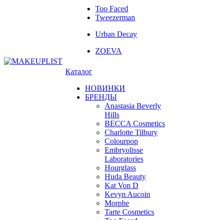
Too Faced
Tweezerman
Urban Decay
ZOEVA
Каталог
НОВИНКИ
БРЕНДЫ
Anastasia Beverly
Hills
BECCA Cosmetics
Charlotte Tilbury
Colourpop
Embryolisse
Laboratories
Hourglass
Huda Beauty
Kat Von D
Kevyn Aucoin
Morphe
Tarte Cosmetics