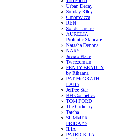
Too Faced
Urban Decay
Sunday Riley
Omorovicza
REN
Sol de Janeiro
AURELIA
Probiotic Skincare
Natasha Denona
NARS
Juvia's Place
Tweezerman
FENTY BEAUTY
by Rihanna
PAT McGRATH
LABS
Jeffree Star
BH Cosmetics
TOM FORD
The Ordinary
Tatcha
SUMMER
FRIDAYS
ILIA
PATRICK TA