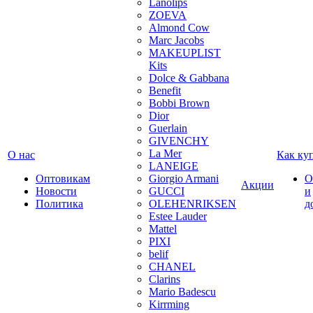
Lanolips
ZOEVA
Almond Cow
Marc Jacobs
MAKEUPLIST
Kits
Dolce & Gabbana
Benefit
Bobbi Brown
Dior
Guerlain
GIVENCHY
La Mer
О нас
Как ку
LANEIGE
Оптовикам
Giorgio Armani
О
Акции
Новости
GUCCI
и
Политика
OLEHENRIKSEN
д
Estee Lauder
Mattel
PIXI
belif
CHANEL
Clarins
Mario Badescu
Kirrming