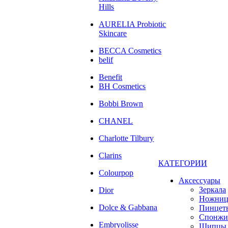
Hills
AURELIA Probiotic
Skincare
BECCA Cosmetics
belif
Benefit
BH Cosmetics
Bobbi Brown
CHANEL
Charlotte Tilbury
Clarins
КАТЕГОРИИ
Colourpop
Аксессуары
Зеркала
Dior
Ножни
Dolce & Gabbana
Пинцет
Спонжи
Embryolisse
Щипцы 