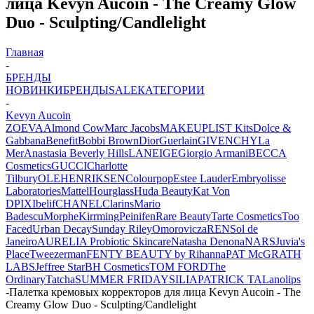
лица Kevyn Aucoin - The Creamy Glow
Duo - Sculpting/Candlelight
Главная
-
БРЕНДЫ
НОВИНКИ
БРЕНДЫ
SALE
КАТЕГОРИИ
-
Kevyn Aucoin
ZOEVA
Almond Cow
Marc Jacobs
MAKEUPLIST Kits
Dolce &
Gabbana
Benefit
Bobbi Brown
Dior
Guerlain
GIVENCHY
La
Mer
Anastasia Beverly Hills
LANEIGE
Giorgio Armani
BECCA
Cosmetics
GUCCI
Charlotte
Tilbury
OLEHENRIKSEN
Colourpop
Estee Lauder
Embryolisse
Laboratories
Mattel
Hourglass
Huda Beauty
Kat Von
D
PIXI
belif
CHANEL
Clarins
Mario
Badescu
Morphe
Kirrming
Peinifen
Rare Beauty
Tarte Cosmetics
Too
Faced
Urban Decay
Sunday Riley
Omorovicza
REN
Sol de
Janeiro
AURELIA Probiotic Skincare
Natasha Denona
NARS
Juvia's
Place
Tweezerman
FENTY BEAUTY by Rihanna
PAT McGRATH
LABS
Jeffree Star
BH Cosmetics
TOM FORD
The
Ordinary
Tatcha
SUMMER FRIDAYS
ILIA
PATRICK TA
Lanolips
-
Палетка кремовых корректоров для лица Kevyn Aucoin - The
Creamy Glow Duo - Sculpting/Candlelight