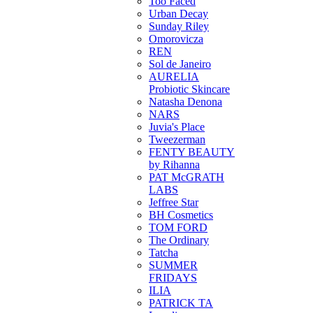
Too Faced
Urban Decay
Sunday Riley
Omorovicza
REN
Sol de Janeiro
AURELIA
Probiotic Skincare
Natasha Denona
NARS
Juvia's Place
Tweezerman
FENTY BEAUTY
by Rihanna
PAT McGRATH
LABS
Jeffree Star
BH Cosmetics
TOM FORD
The Ordinary
Tatcha
SUMMER
FRIDAYS
ILIA
PATRICK TA