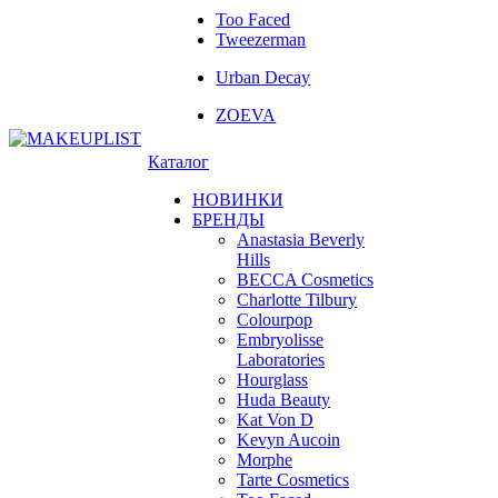
Too Faced
Tweezerman
Urban Decay
ZOEVA
Каталог
НОВИНКИ
БРЕНДЫ
Anastasia Beverly
Hills
BECCA Cosmetics
Charlotte Tilbury
Colourpop
Embryolisse
Laboratories
Hourglass
Huda Beauty
Kat Von D
Kevyn Aucoin
Morphe
Tarte Cosmetics