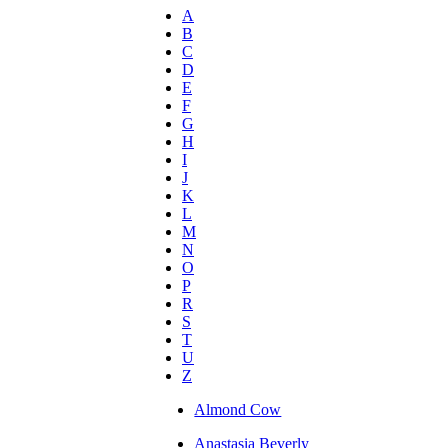
A
B
C
D
E
F
G
H
I
J
K
L
M
N
O
P
R
S
T
U
Z
Almond Cow
Anastasia Beverly