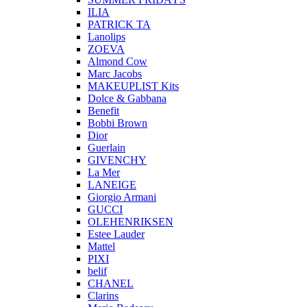
ILIA
PATRICK TA
Lanolips
ZOEVA
Almond Cow
Marc Jacobs
MAKEUPLIST Kits
Dolce & Gabbana
Benefit
Bobbi Brown
Dior
Guerlain
GIVENCHY
La Mer
LANEIGE
Giorgio Armani
GUCCI
OLEHENRIKSEN
Estee Lauder
Mattel
PIXI
belif
CHANEL
Clarins