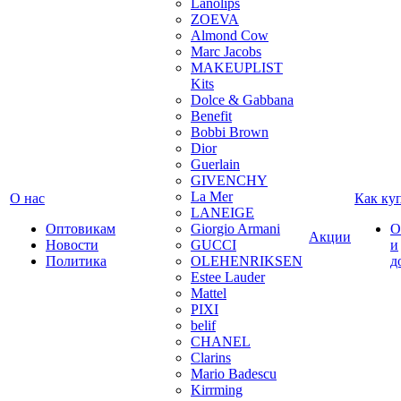
Lanolips
ZOEVA
Almond Cow
Marc Jacobs
MAKEUPLIST
Kits
Dolce & Gabbana
Benefit
Bobbi Brown
Dior
Guerlain
GIVENCHY
La Mer
О нас
Как ку
LANEIGE
Оптовикам
Giorgio Armani
О
Акции
Новости
GUCCI
и
Политика
OLEHENRIKSEN
д
Estee Lauder
Mattel
PIXI
belif
CHANEL
Clarins
Mario Badescu
Kirrming