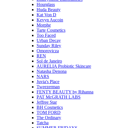
Hourglass
Huda Beauty
Kat Von D
Kevyn Aucoin
Morphe
Tarte Cosmetics
Too Faced
Urban Decay
Sunday Riley
Omorovicza
REN
Sol de Janeiro
AURELIA Probiotic Skincare
Natasha Denona
NARS
Juvia's Place
Tweezerman
FENTY BEAUTY by Rihanna
PAT McGRATH LABS
Jeffree Star
BH Cosmetics
TOM FORD
The Ordinary
Tatcha
SUMMER FRIDAYS