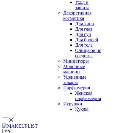
Уход и
защита
Декоративная
косметика
Для лица
Для глаз
Для губ
Для бровей
Для тела
Очищающие
средства
Миниатюры
Молочные
машины
Уцененные
товары
Парфюмерия
Женская
парфюмерия
Игрушки
Куклы