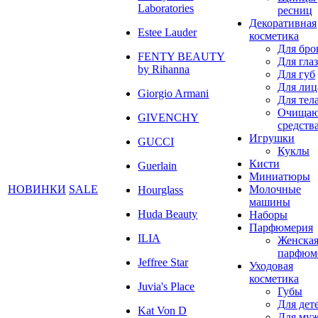
Laboratories
ресниц
Декоративная
Estee Lauder
косметика
Для бро
FENTY BEAUTY
Для глаз
by Rihanna
Для губ
Для лиц
Giorgio Armani
Для тел
Очища
GIVENCHY
средств
Игрушки
GUCCI
Куклы
Кисти
Guerlain
Миниатюры
НОВИНКИ
SALE
Молочные
Hourglass
машины
Huda Beauty
Наборы
Парфюмерия
ILIA
Женска
парфюм
Jeffree Star
Уходовая
косметика
Juvia's Place
Губы
Для дет
Kat Von D
Для му