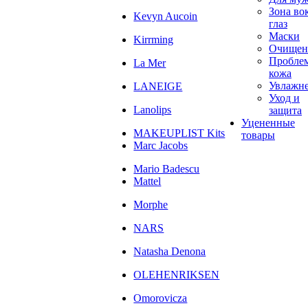
Зона во
Kevyn Aucoin
глаз
Маски
Kirrming
Очищен
Пробле
La Mer
кожа
Увлажн
LANEIGE
Уход и
Lanolips
защита
Уцененные
MAKEUPLIST Kits
товары
Marc Jacobs
Mario Badescu
Mattel
Morphe
NARS
Natasha Denona
OLEHENRIKSEN
Omorovicza