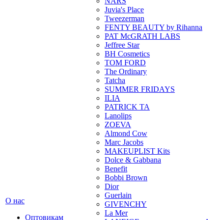
NARS
Juvia's Place
Tweezerman
FENTY BEAUTY by Rihanna
PAT McGRATH LABS
Jeffree Star
BH Cosmetics
TOM FORD
The Ordinary
Tatcha
SUMMER FRIDAYS
ILIA
PATRICK TA
Lanolips
ZOEVA
Almond Cow
Marc Jacobs
MAKEUPLIST Kits
Dolce & Gabbana
Benefit
Bobbi Brown
Dior
Guerlain
О нас
GIVENCHY
La Mer
Оптовикам