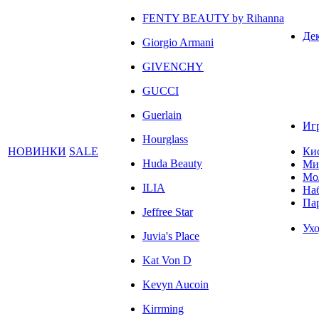
FENTY BEAUTY by Rihanna
Де
Giorgio Armani
GIVENCHY
GUCCI
Guerlain
Иг
Hourglass
НОВИНКИ
SALE
Ки
Huda Beauty
Ми
Мо
ILIA
На
Па
Jeffree Star
Ухо
Juvia's Place
Kat Von D
Kevyn Aucoin
Kirrming