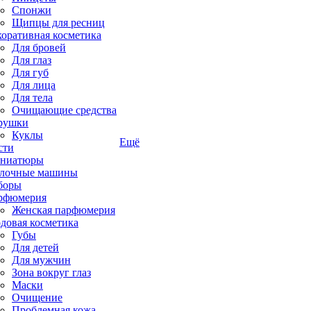
Спонжи
Щипцы для ресниц
коративная косметика
Для бровей
Для глаз
Для губ
Для лица
Для тела
Очищающие средства
рушки
Куклы
Ещё
сти
ниатюры
лочные машины
боры
рфюмерия
Женская парфюмерия
довая косметика
Губы
Для детей
Для мужчин
Зона вокруг глаз
Маски
Очищение
Проблемная кожа