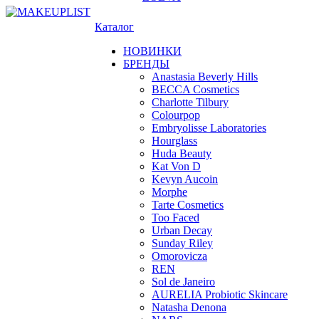
Каталог
НОВИНКИ
БРЕНДЫ
Anastasia Beverly Hills
BECCA Cosmetics
Charlotte Tilbury
Colourpop
Embryolisse Laboratories
Hourglass
Huda Beauty
Kat Von D
Kevyn Aucoin
Morphe
Tarte Cosmetics
Too Faced
Urban Decay
Sunday Riley
Omorovicza
REN
Sol de Janeiro
AURELIA Probiotic Skincare
Natasha Denona