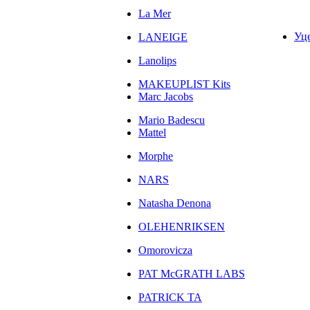
La Mer
Уц
LANEIGE
Lanolips
MAKEUPLIST Kits
Marc Jacobs
Mario Badescu
Mattel
Morphe
NARS
Natasha Denona
OLEHENRIKSEN
Omorovicza
PAT McGRATH LABS
PATRICK TA