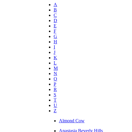
A
B
C
D
E
F
G
H
I
J
K
L
M
N
O
P
R
S
T
U
Z
Almond Cow
Anastasia Beverly Hills