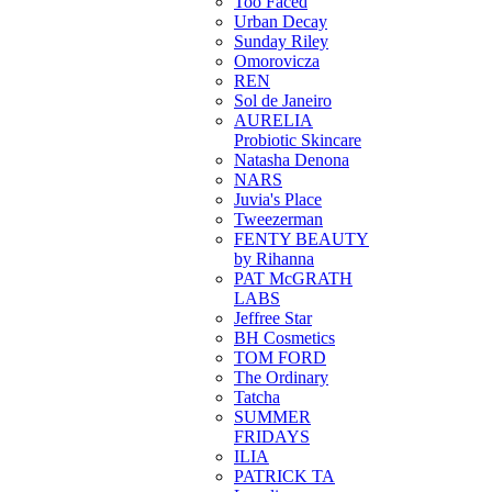
Too Faced
Urban Decay
Sunday Riley
Omorovicza
REN
Sol de Janeiro
AURELIA
Probiotic Skincare
Natasha Denona
NARS
Juvia's Place
Tweezerman
FENTY BEAUTY
by Rihanna
PAT McGRATH
LABS
Jeffree Star
BH Cosmetics
TOM FORD
The Ordinary
Tatcha
SUMMER
FRIDAYS
ILIA
PATRICK TA