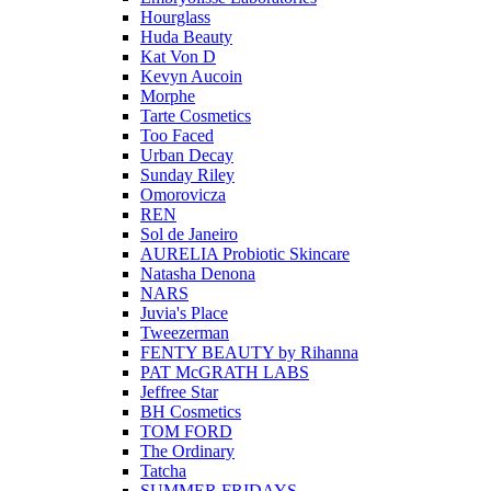
Hourglass
Huda Beauty
Kat Von D
Kevyn Aucoin
Morphe
Tarte Cosmetics
Too Faced
Urban Decay
Sunday Riley
Omorovicza
REN
Sol de Janeiro
AURELIA Probiotic Skincare
Natasha Denona
NARS
Juvia's Place
Tweezerman
FENTY BEAUTY by Rihanna
PAT McGRATH LABS
Jeffree Star
BH Cosmetics
TOM FORD
The Ordinary
Tatcha
SUMMER FRIDAYS