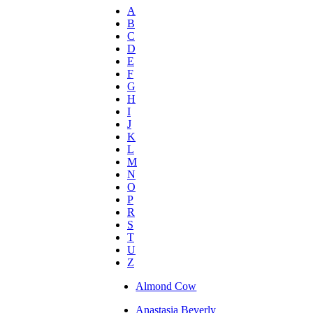
A
B
C
D
E
F
G
H
I
J
K
L
M
N
O
P
R
S
T
U
Z
Almond Cow
Anastasia Beverly