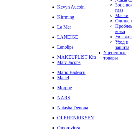
Зона во
Kevyn Aucoin
глаз
Маски
Kirrming
Очищен
Пробле
La Mer
кожа
Увлажн
LANEIGE
Уход и
Lanolips
защита
Уцененные
MAKEUPLIST Kits
товары
Marc Jacobs
Mario Badescu
Mattel
Morphe
NARS
Natasha Denona
OLEHENRIKSEN
Omorovicza