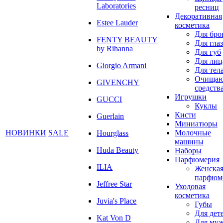
Laboratories
ресниц
Декоративная
Estee Lauder
косметика
Для бро
FENTY BEAUTY
Для глаз
by Rihanna
Для губ
Для лиц
Giorgio Armani
Для тел
Очища
GIVENCHY
средств
Игрушки
GUCCI
Куклы
Кисти
Guerlain
Миниатюры
НОВИНКИ
SALE
Молочные
Hourglass
машины
Huda Beauty
Наборы
Парфюмерия
ILIA
Женска
парфюм
Jeffree Star
Уходовая
косметика
Juvia's Place
Губы
Для дет
Kat Von D
Для му