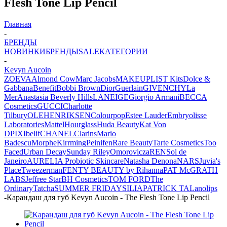
Flesh Tone Lip Pencil
Главная
-
БРЕНДЫ
НОВИНКИ
БРЕНДЫ
SALE
КАТЕГОРИИ
-
Kevyn Aucoin
ZOEVA
Almond Cow
Marc Jacobs
MAKEUPLIST Kits
Dolce &
Gabbana
Benefit
Bobbi Brown
Dior
Guerlain
GIVENCHY
La
Mer
Anastasia Beverly Hills
LANEIGE
Giorgio Armani
BECCA
Cosmetics
GUCCI
Charlotte
Tilbury
OLEHENRIKSEN
Colourpop
Estee Lauder
Embryolisse
Laboratories
Mattel
Hourglass
Huda Beauty
Kat Von
D
PIXI
belif
CHANEL
Clarins
Mario
Badescu
Morphe
Kirrming
Peinifen
Rare Beauty
Tarte Cosmetics
Too
Faced
Urban Decay
Sunday Riley
Omorovicza
REN
Sol de
Janeiro
AURELIA Probiotic Skincare
Natasha Denona
NARS
Juvia's
Place
Tweezerman
FENTY BEAUTY by Rihanna
PAT McGRATH
LABS
Jeffree Star
BH Cosmetics
TOM FORD
The
Ordinary
Tatcha
SUMMER FRIDAYS
ILIA
PATRICK TA
Lanolips
-
Карандаш для губ Kevyn Aucoin - The Flesh Tone Lip Pencil