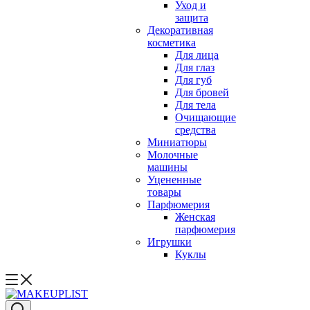
Уход и
защита
Декоративная
косметика
Для лица
Для глаз
Для губ
Для бровей
Для тела
Очищающие
средства
Миниатюры
Молочные
машины
Уцененные
товары
Парфюмерия
Женская
парфюмерия
Игрушки
Куклы