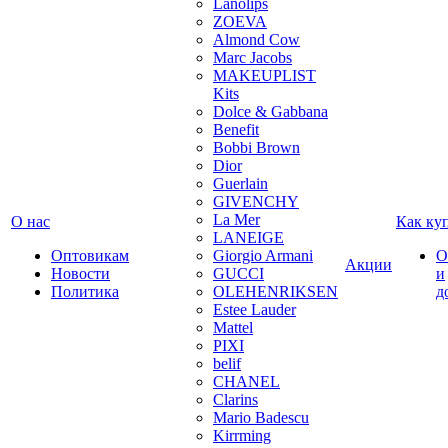
Lanolips
ZOEVA
Almond Cow
Marc Jacobs
MAKEUPLIST
Kits
Dolce & Gabbana
Benefit
Bobbi Brown
Dior
Guerlain
GIVENCHY
La Mer
О нас
Как ку
LANEIGE
Оптовикам
Giorgio Armani
О
Акции
Новости
GUCCI
и
Политика
OLEHENRIKSEN
д
Estee Lauder
Mattel
PIXI
belif
CHANEL
Clarins
Mario Badescu
Kirrming