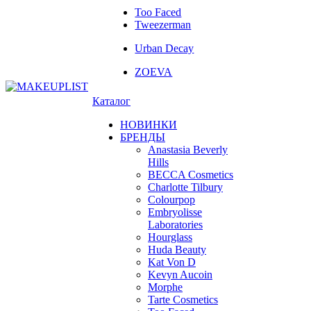
Too Faced
Tweezerman
Urban Decay
ZOEVA
Каталог
НОВИНКИ
БРЕНДЫ
Anastasia Beverly
Hills
BECCA Cosmetics
Charlotte Tilbury
Colourpop
Embryolisse
Laboratories
Hourglass
Huda Beauty
Kat Von D
Kevyn Aucoin
Morphe
Tarte Cosmetics