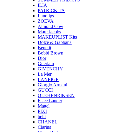
ILIA
PATRICK TA
Lanolips
ZOEVA
Almond Cow
Marc Jacobs
MAKEUPLIST Kits
Dolce & Gabbana
Benefit
Bobbi Brown
Dior
Guerlain
GIVENCHY
La Mer
LANEIGE
Giorgio Armani
GUCCI
OLEHENRIKSEN
Estee Lauder
Mattel
PIXI
belif
CHANEL
Clarins