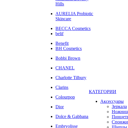
Hills
AURELIA Probiotic
Skincare
BECCA Cosmetics
belif
Benefit
BH Cosmetics
Bobbi Brown
CHANEL
Charlotte Tilbury
Clarins
КАТЕГОРИИ
Colourpop
Аксессуары
Зеркала
Dior
Ножни
Dolce & Gabbana
Пинцет
Спонжи
Embryolisse
Щипцы 