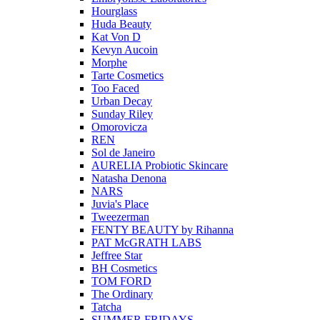
Hourglass
Huda Beauty
Kat Von D
Kevyn Aucoin
Morphe
Tarte Cosmetics
Too Faced
Urban Decay
Sunday Riley
Omorovicza
REN
Sol de Janeiro
AURELIA Probiotic Skincare
Natasha Denona
NARS
Juvia's Place
Tweezerman
FENTY BEAUTY by Rihanna
PAT McGRATH LABS
Jeffree Star
BH Cosmetics
TOM FORD
The Ordinary
Tatcha
SUMMER FRIDAYS