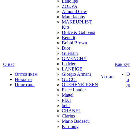
Lanolips
ZOEVA
Almond Cow
Marc Jacobs
MAKEUPLIST
Kits
Dolce & Gabbana
Benefit
Bobbi Brown
Dior
Guerlain
GIVENCHY
La Mer
О нас
Как ку
LANEIGE
Оптовикам
Giorgio Armani
О
Акции
Новости
GUCCI
и
Политика
OLEHENRIKSEN
д
Estee Lauder
Mattel
PIXI
belif
CHANEL
Clarins
Mario Badescu
Kirrming