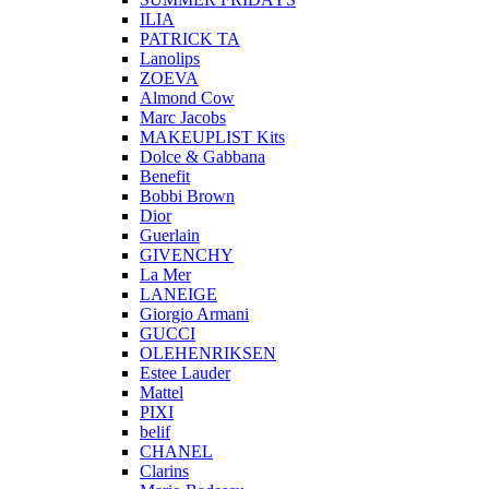
ILIA
PATRICK TA
Lanolips
ZOEVA
Almond Cow
Marc Jacobs
MAKEUPLIST Kits
Dolce & Gabbana
Benefit
Bobbi Brown
Dior
Guerlain
GIVENCHY
La Mer
LANEIGE
Giorgio Armani
GUCCI
OLEHENRIKSEN
Estee Lauder
Mattel
PIXI
belif
CHANEL
Clarins