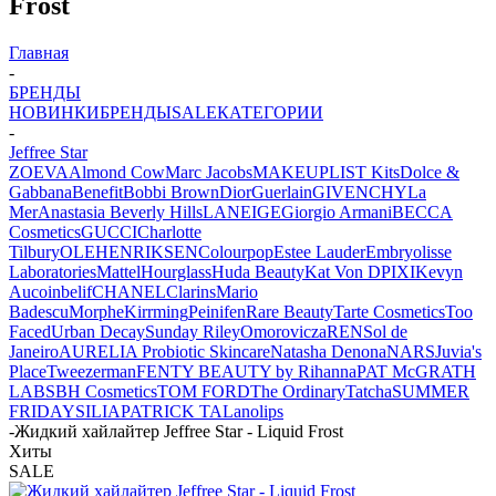
Frost
Главная
-
БРЕНДЫ
НОВИНКИ
БРЕНДЫ
SALE
КАТЕГОРИИ
-
Jeffree Star
ZOEVA
Almond Cow
Marc Jacobs
MAKEUPLIST Kits
Dolce &
Gabbana
Benefit
Bobbi Brown
Dior
Guerlain
GIVENCHY
La
Mer
Anastasia Beverly Hills
LANEIGE
Giorgio Armani
BECCA
Cosmetics
GUCCI
Charlotte
Tilbury
OLEHENRIKSEN
Colourpop
Estee Lauder
Embryolisse
Laboratories
Mattel
Hourglass
Huda Beauty
Kat Von D
PIXI
Kevyn
Aucoin
belif
CHANEL
Clarins
Mario
Badescu
Morphe
Kirrming
Peinifen
Rare Beauty
Tarte Cosmetics
Too
Faced
Urban Decay
Sunday Riley
Omorovicza
REN
Sol de
Janeiro
AURELIA Probiotic Skincare
Natasha Denona
NARS
Juvia's
Place
Tweezerman
FENTY BEAUTY by Rihanna
PAT McGRATH
LABS
BH Cosmetics
TOM FORD
The Ordinary
Tatcha
SUMMER
FRIDAYS
ILIA
PATRICK TA
Lanolips
-
Жидкий хайлайтер Jeffree Star - Liquid Frost
Хиты
SALE