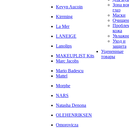
Зона во
Kevyn Aucoin
глаз
Маски
Kirrming
Очищен
Пробле
La Mer
кожа
Увлажн
LANEIGE
Уход и
Lanolips
защита
Уцененные
MAKEUPLIST Kits
товары
Marc Jacobs
Mario Badescu
Mattel
Morphe
NARS
Natasha Denona
OLEHENRIKSEN
Omorovicza