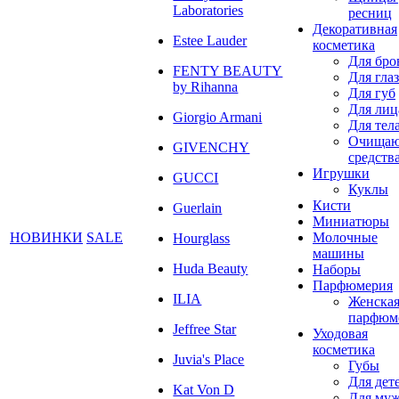
Laboratories
ресниц
Декоративная
Estee Lauder
косметика
Для бро
FENTY BEAUTY
Для глаз
by Rihanna
Для губ
Для лиц
Giorgio Armani
Для тел
Очища
GIVENCHY
средств
Игрушки
GUCCI
Куклы
Кисти
Guerlain
Миниатюры
НОВИНКИ
SALE
Молочные
Hourglass
машины
Huda Beauty
Наборы
Парфюмерия
ILIA
Женска
парфюм
Jeffree Star
Уходовая
косметика
Juvia's Place
Губы
Для дет
Kat Von D
Для му