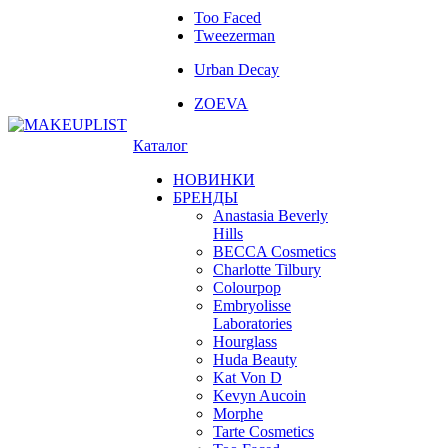
Too Faced
Tweezerman
Urban Decay
ZOEVA
Каталог
НОВИНКИ
БРЕНДЫ
Anastasia Beverly
Hills
BECCA Cosmetics
Charlotte Tilbury
Colourpop
Embryolisse
Laboratories
Hourglass
Huda Beauty
Kat Von D
Kevyn Aucoin
Morphe
Tarte Cosmetics