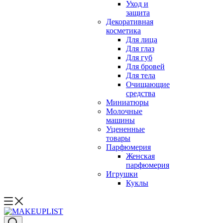
Уход и
защита
Декоративная
косметика
Для лица
Для глаз
Для губ
Для бровей
Для тела
Очищающие
средства
Миниатюры
Молочные
машины
Уцененные
товары
Парфюмерия
Женская
парфюмерия
Игрушки
Куклы