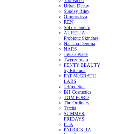
Too Faced
Urban Decay
Sunday Riley
Omorovicza
REN
Sol de Janeiro
AURELIA
Probiotic Skincare
Natasha Denona
NARS
Juvia's Place
Tweezerman
FENTY BEAUTY
by Rihanna
PAT McGRATH
LABS
Jeffree Star
BH Cosmetics
TOM FORD
The Ordinary
Tatcha
SUMMER
FRIDAYS
ILIA
PATRICK TA