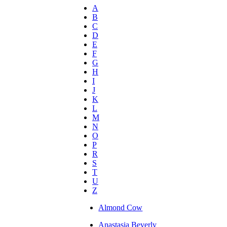
A
B
C
D
E
F
G
H
I
J
K
L
M
N
O
P
R
S
T
U
Z
Almond Cow
Anastasia Beverly