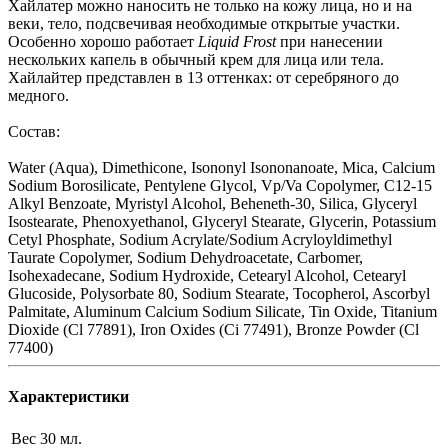
Хайлатер можно наносить не только на кожу лица, но и на
веки, тело, подсвечивая необходимые открытые участки.
Особенно хорошо работает
Liquid Frost
при нанесении
нескольких капель в обычный крем для лица или тела.
Хайлайтер представлен в 13 оттенках: от серебряного до
медного.
Состав:
Water (Aqua), Dimethicone, Isononyl Isononanoate, Mica, Calcium
Sodium Borosilicate, Pentylene Glycol, Vp/Va Copolymer, C12-15
Alkyl Benzoate, Myristyl Alcohol, Beheneth-30, Silica, Glyceryl
Isostearate, Phenoxyethanol, Glyceryl Stearate, Glycerin, Potassium
Cetyl Phosphate, Sodium Acrylate/Sodium Acryloyldimethyl
Taurate Copolymer, Sodium Dehydroacetate, Carbomer,
Isohexadecane, Sodium Hydroxide, Cetearyl Alcohol, Cetearyl
Glucoside, Polysorbate 80, Sodium Stearate, Tocopherol, Ascorbyl
Palmitate, Aluminum Calcium Sodium Silicate, Tin Oxide, Titanium
Dioxide (Cl 77891), Iron Oxides (Ci 77491), Bronze Powder (Cl
77400)
Характеристики
Вес
30 мл.