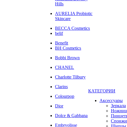
Hills
AURELIA Probiotic
Skincare
BECCA Cosmetics
belif
Benefit
BH Cosmetics
Bobbi Brown
CHANEL
Charlotte Tilbury
Clarins
КАТЕГОРИИ
Colourpop
Аксессуары
Зеркала
Dior
Ножни
Dolce & Gabbana
Пинцет
Спонжи
Embryolisse
Щипцы 