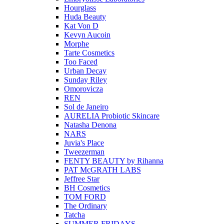
Hourglass
Huda Beauty
Kat Von D
Kevyn Aucoin
Morphe
Tarte Cosmetics
Too Faced
Urban Decay
Sunday Riley
Omorovicza
REN
Sol de Janeiro
AURELIA Probiotic Skincare
Natasha Denona
NARS
Juvia's Place
Tweezerman
FENTY BEAUTY by Rihanna
PAT McGRATH LABS
Jeffree Star
BH Cosmetics
TOM FORD
The Ordinary
Tatcha
SUMMER FRIDAYS