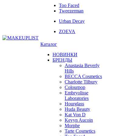
Too Faced
Tweezerman
Urban Decay
ZOEVA
Каталог
НОВИНКИ
БРЕНДЫ
Anastasia Beverly
Hills
BECCA Cosmetics
Charlotte Tilbury
Colourpop
Embryolisse
Laboratories
Hourglass
Huda Beauty
Kat Von D
Kevyn Aucoin
Morphe
Tarte Cosmetics