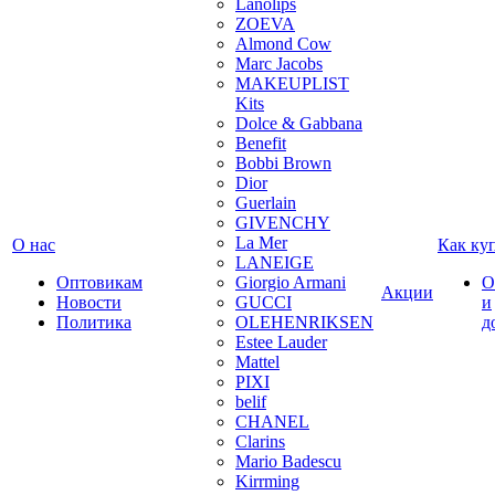
Lanolips
ZOEVA
Almond Cow
Marc Jacobs
MAKEUPLIST
Kits
Dolce & Gabbana
Benefit
Bobbi Brown
Dior
Guerlain
GIVENCHY
La Mer
О нас
Как ку
LANEIGE
Оптовикам
Giorgio Armani
О
Акции
Новости
GUCCI
и
Политика
OLEHENRIKSEN
д
Estee Lauder
Mattel
PIXI
belif
CHANEL
Clarins
Mario Badescu
Kirrming