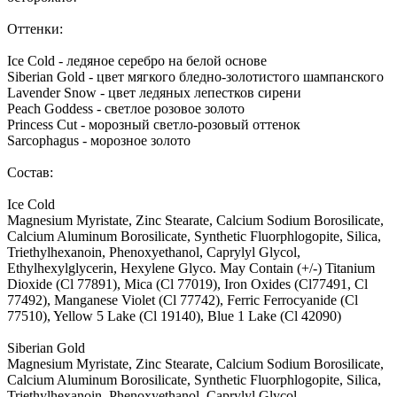
Оттенки:
Ice Cold - ледяное серебро на белой основе
Siberian Gold - цвет мягкого бледно-золотистого шампанского
Lavender Snow - цвет ледяных лепестков сирени
Peach Goddess - светлое розовое золото
Princess Cut - морозный светло-розовый оттенок
Sarcophagus - морозное золото
Состав:
Ice Cold
Magnesium Myristate, Zinc Stearate, Calcium Sodium Borosilicate,
Calcium Aluminum Borosilicate, Synthetic Fluorphlogopite, Silica,
Triethylhexanoin, Phenoxyethanol, Caprylyl Glycol,
Ethylhexylglycerin, Hexylene Glyco. May Contain (+/-) Titanium
Dioxide (Cl 77891), Mica (Cl 77019), Iron Oxides (Cl77491, Cl
77492), Manganese Violet (Cl 77742), Ferric Ferrocyanide (Cl
77510), Yellow 5 Lake (Cl 19140), Blue 1 Lake (Cl 42090)
Siberian Gold
Magnesium Myristate, Zinc Stearate, Calcium Sodium Borosilicate,
Calcium Aluminum Borosilicate, Synthetic Fluorphlogopite, Silica,
Triethylhexanoin, Phenoxyethanol, Caprylyl Glycol,