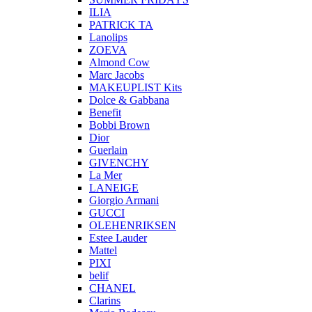
ILIA
PATRICK TA
Lanolips
ZOEVA
Almond Cow
Marc Jacobs
MAKEUPLIST Kits
Dolce & Gabbana
Benefit
Bobbi Brown
Dior
Guerlain
GIVENCHY
La Mer
LANEIGE
Giorgio Armani
GUCCI
OLEHENRIKSEN
Estee Lauder
Mattel
PIXI
belif
CHANEL
Clarins