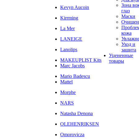
Зона во
Kevyn Aucoin
глаз
Маски
Kirrming
Очищен
Пробле
La Mer
кожа
Увлажн
LANEIGE
Уход и
Lanolips
защита
Уцененные
MAKEUPLIST Kits
товары
Marc Jacobs
Mario Badescu
Mattel
Morphe
NARS
Natasha Denona
OLEHENRIKSEN
Omorovicza