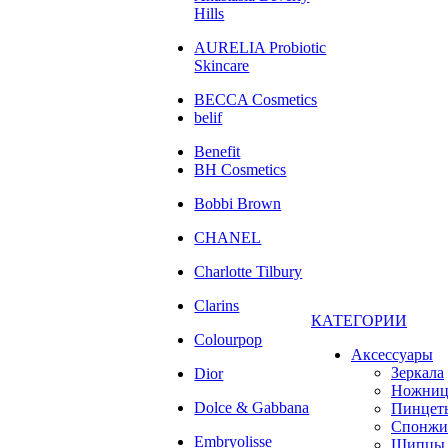
Hills
AURELIA Probiotic
Skincare
BECCA Cosmetics
belif
Benefit
BH Cosmetics
Bobbi Brown
CHANEL
Charlotte Tilbury
Clarins
КАТЕГОРИИ
Colourpop
Аксессуары
Зеркала
Dior
Ножни
Dolce & Gabbana
Пинцет
Спонжи
Embryolisse
Щипцы 