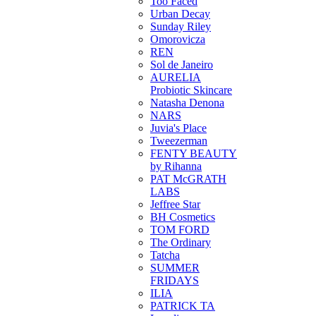
Too Faced
Urban Decay
Sunday Riley
Omorovicza
REN
Sol de Janeiro
AURELIA
Probiotic Skincare
Natasha Denona
NARS
Juvia's Place
Tweezerman
FENTY BEAUTY
by Rihanna
PAT McGRATH
LABS
Jeffree Star
BH Cosmetics
TOM FORD
The Ordinary
Tatcha
SUMMER
FRIDAYS
ILIA
PATRICK TA