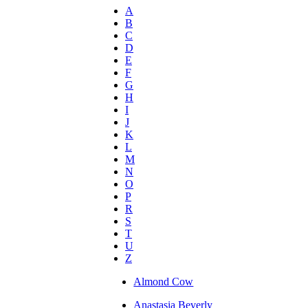
A
B
C
D
E
F
G
H
I
J
K
L
M
N
O
P
R
S
T
U
Z
Almond Cow
Anastasia Beverly