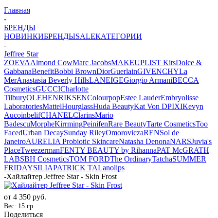
Главная
-
БРЕНДЫ
НОВИНКИ
БРЕНДЫ
SALE
КАТЕГОРИИ
-
Jeffree Star
ZOEVA
Almond Cow
Marc Jacobs
MAKEUPLIST Kits
Dolce &
Gabbana
Benefit
Bobbi Brown
Dior
Guerlain
GIVENCHY
La
Mer
Anastasia Beverly Hills
LANEIGE
Giorgio Armani
BECCA
Cosmetics
GUCCI
Charlotte
Tilbury
OLEHENRIKSEN
Colourpop
Estee Lauder
Embryolisse
Laboratories
Mattel
Hourglass
Huda Beauty
Kat Von D
PIXI
Kevyn
Aucoin
belif
CHANEL
Clarins
Mario
Badescu
Morphe
Kirrming
Peinifen
Rare Beauty
Tarte Cosmetics
Too
Faced
Urban Decay
Sunday Riley
Omorovicza
REN
Sol de
Janeiro
AURELIA Probiotic Skincare
Natasha Denona
NARS
Juvia's
Place
Tweezerman
FENTY BEAUTY by Rihanna
PAT McGRATH
LABS
BH Cosmetics
TOM FORD
The Ordinary
Tatcha
SUMMER
FRIDAYS
ILIA
PATRICK TA
Lanolips
-
Хайлайтер Jeffree Star - Skin Frost
от
4 350 руб.
Вес: 15 гр
Поделиться