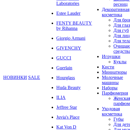
Laboratories
ресниц
Декоративная
Estee Lauder
косметика
Для бро
FENTY BEAUTY
Для глаз
by Rihanna
Для губ
Для лиц
Giorgio Armani
Для тел
Очища
GIVENCHY
средств
Игрушки
GUCCI
Куклы
Кисти
Guerlain
Миниатюры
НОВИНКИ
SALE
Молочные
Hourglass
машины
Huda Beauty
Наборы
Парфюмерия
ILIA
Женска
парфюм
Jeffree Star
Уходовая
косметика
Juvia's Place
Губы
Для дет
Kat Von D
Для му