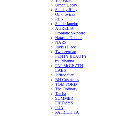
Too Faced
Urban Decay
Sunday Riley
Omorovicza
REN
Sol de Janeiro
AURELIA
Probiotic Skincare
Natasha Denona
NARS
Juvia's Place
Tweezerman
FENTY BEAUTY
by Rihanna
PAT McGRATH
LABS
Jeffree Star
BH Cosmetics
TOM FORD
The Ordinary
Tatcha
SUMMER
FRIDAYS
ILIA
PATRICK TA