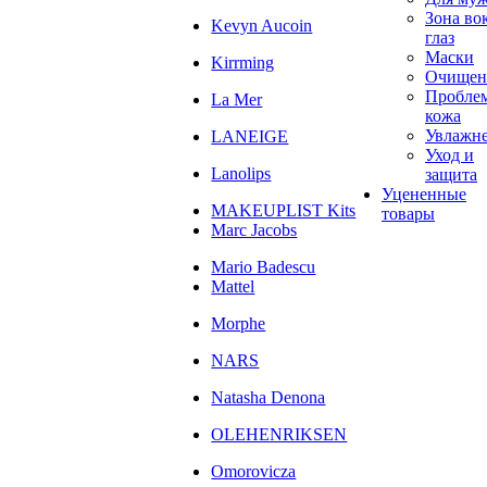
Зона во
Kevyn Aucoin
глаз
Маски
Kirrming
Очищен
Пробле
La Mer
кожа
Увлажн
LANEIGE
Уход и
Lanolips
защита
Уцененные
MAKEUPLIST Kits
товары
Marc Jacobs
Mario Badescu
Mattel
Morphe
NARS
Natasha Denona
OLEHENRIKSEN
Omorovicza