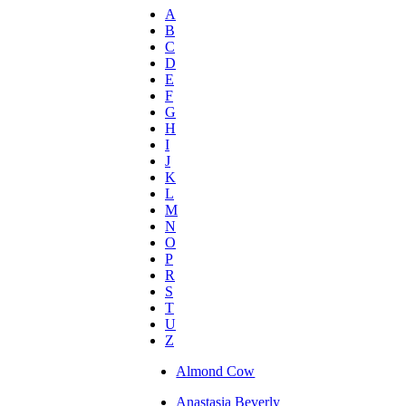
A
B
C
D
E
F
G
H
I
J
K
L
M
N
O
P
R
S
T
U
Z
Almond Cow
Anastasia Beverly