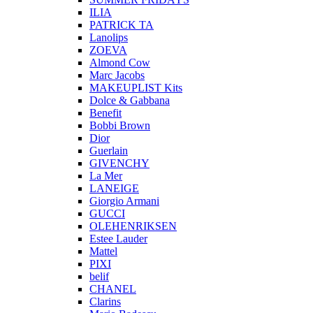
ILIA
PATRICK TA
Lanolips
ZOEVA
Almond Cow
Marc Jacobs
MAKEUPLIST Kits
Dolce & Gabbana
Benefit
Bobbi Brown
Dior
Guerlain
GIVENCHY
La Mer
LANEIGE
Giorgio Armani
GUCCI
OLEHENRIKSEN
Estee Lauder
Mattel
PIXI
belif
CHANEL
Clarins