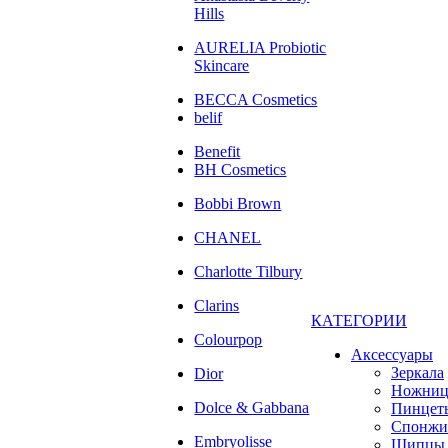
Hills
AURELIA Probiotic
Skincare
BECCA Cosmetics
belif
Benefit
BH Cosmetics
Bobbi Brown
CHANEL
Charlotte Tilbury
Clarins
КАТЕГОРИИ
Colourpop
Аксессуары
Зеркала
Dior
Ножни
Dolce & Gabbana
Пинцет
Спонжи
Embryolisse
Щипцы 