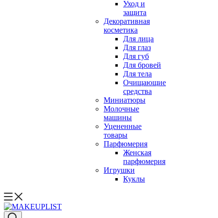
Уход и
защита
Декоративная
косметика
Для лица
Для глаз
Для губ
Для бровей
Для тела
Очищающие
средства
Миниатюры
Молочные
машины
Уцененные
товары
Парфюмерия
Женская
парфюмерия
Игрушки
Куклы