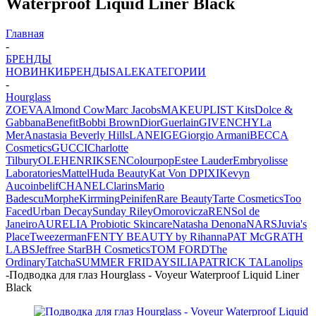
Waterproof Liquid Liner Black
Главная
-
БРЕНДЫ
НОВИНКИ
БРЕНДЫ
SALE
КАТЕГОРИИ
-
Hourglass
ZOEVA
Almond Cow
Marc Jacobs
MAKEUPLIST Kits
Dolce &
Gabbana
Benefit
Bobbi Brown
Dior
Guerlain
GIVENCHY
La
Mer
Anastasia Beverly Hills
LANEIGE
Giorgio Armani
BECCA
Cosmetics
GUCCI
Charlotte
Tilbury
OLEHENRIKSEN
Colourpop
Estee Lauder
Embryolisse
Laboratories
Mattel
Huda Beauty
Kat Von D
PIXI
Kevyn
Aucoin
belif
CHANEL
Clarins
Mario
Badescu
Morphe
Kirrming
Peinifen
Rare Beauty
Tarte Cosmetics
Too
Faced
Urban Decay
Sunday Riley
Omorovicza
REN
Sol de
Janeiro
AURELIA Probiotic Skincare
Natasha Denona
NARS
Juvia's
Place
Tweezerman
FENTY BEAUTY by Rihanna
PAT McGRATH
LABS
Jeffree Star
BH Cosmetics
TOM FORD
The
Ordinary
Tatcha
SUMMER FRIDAYS
ILIA
PATRICK TA
Lanolips
-
Подводка для глаз Hourglass - Voyeur Waterproof Liquid Liner
Black