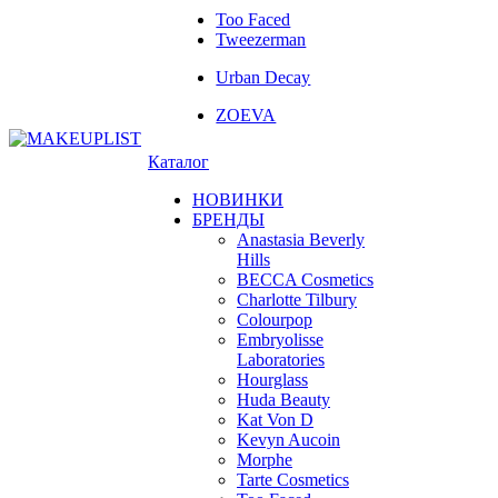
Too Faced
Tweezerman
Urban Decay
ZOEVA
Каталог
НОВИНКИ
БРЕНДЫ
Anastasia Beverly
Hills
BECCA Cosmetics
Charlotte Tilbury
Colourpop
Embryolisse
Laboratories
Hourglass
Huda Beauty
Kat Von D
Kevyn Aucoin
Morphe
Tarte Cosmetics