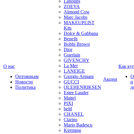
Lanolips
ZOEVA
Almond Cow
Marc Jacobs
MAKEUPLIST
Kits
Dolce & Gabbana
Benefit
Bobbi Brown
Dior
Guerlain
GIVENCHY
La Mer
О нас
Как ку
LANEIGE
Оптовикам
Giorgio Armani
О
Акции
Новости
GUCCI
и
Политика
OLEHENRIKSEN
д
Estee Lauder
Mattel
PIXI
belif
CHANEL
Clarins
Mario Badescu
Kirrming