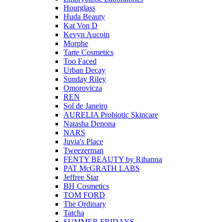
Hourglass
Huda Beauty
Kat Von D
Kevyn Aucoin
Morphe
Tarte Cosmetics
Too Faced
Urban Decay
Sunday Riley
Omorovicza
REN
Sol de Janeiro
AURELIA Probiotic Skincare
Natasha Denona
NARS
Juvia's Place
Tweezerman
FENTY BEAUTY by Rihanna
PAT McGRATH LABS
Jeffree Star
BH Cosmetics
TOM FORD
The Ordinary
Tatcha
SUMMER FRIDAYS