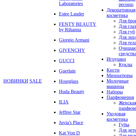
Laboratories
ресниц
Декоративная
Estee Lauder
косметика
Для бро
FENTY BEAUTY
Для глаз
by Rihanna
Для губ
Для лиц
Giorgio Armani
Для тел
Очища
GIVENCHY
средств
Игрушки
GUCCI
Куклы
Кисти
Guerlain
Миниатюры
НОВИНКИ
SALE
Молочные
Hourglass
машины
Huda Beauty
Наборы
Парфюмерия
ILIA
Женска
парфюм
Jeffree Star
Уходовая
косметика
Juvia's Place
Губы
Для дет
Kat Von D
Для му