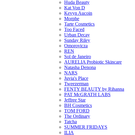
Huda Beauty
Kat Von D
Kevyn Aucoin
Morphe
Tarte Cosmetics
Too Faced
Urban Decay
Sunday Riley
Omorovicza
REN
Sol de Janeiro
AURELIA Probiotic Skincare
Natasha Denona
NARS
Juvia's Place
Tweezerman
FENTY BEAUTY by Rihanna
PAT McGRATH LABS
Jeffree Star
BH Cosmetics
TOM FORD
The Ordinary
Tatcha
SUMMER FRIDAYS
ILIA