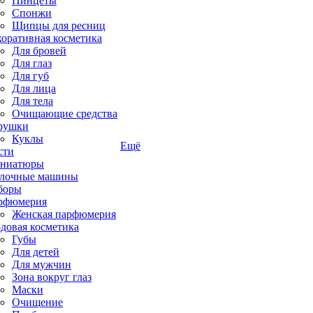
Пинцеты
Спонжи
Щипцы для ресниц
коративная косметика
Для бровей
Для глаз
Для губ
Для лица
Для тела
Очищающие средства
рушки
Куклы
Ещё
сти
ниатюры
лочные машины
боры
рфюмерия
Женская парфюмерия
довая косметика
Губы
Для детей
Для мужчин
Зона вокруг глаз
Маски
Очищение