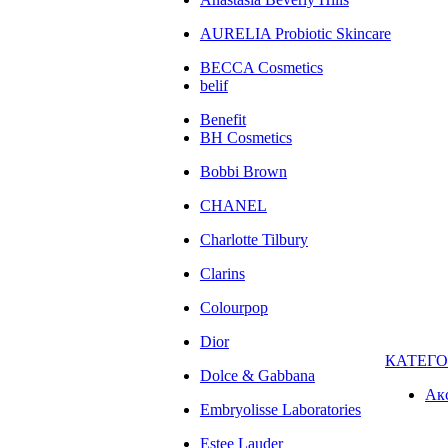
AURELIA Probiotic Skincare
BECCA Cosmetics
belif
Benefit
BH Cosmetics
Bobbi Brown
CHANEL
Charlotte Tilbury
Clarins
Colourpop
Dior
КАТЕГ
Dolce & Gabbana
Ак
Embryolisse Laboratories
Estee Lauder