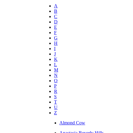
A
B
C
D
E
F
G
H
I
J
K
L
M
N
O
P
R
S
T
U
Z
Almond Cow
Anastasia Beverly Hills