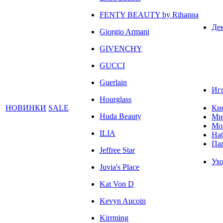
FENTY BEAUTY by Rihanna
Де
Giorgio Armani
GIVENCHY
GUCCI
Guerlain
Иг
Hourglass
НОВИНКИ
SALE
Ки
Huda Beauty
Ми
Мо
ILIA
На
Па
Jeffree Star
Ухо
Juvia's Place
Kat Von D
Kevyn Aucoin
Kirrming