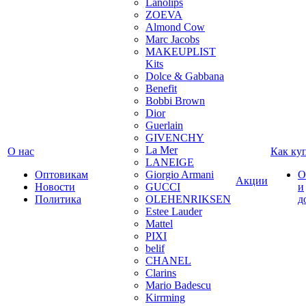
Lanolips
ZOEVA
Almond Cow
Marc Jacobs
MAKEUPLIST
Kits
Dolce & Gabbana
Benefit
Bobbi Brown
Dior
Guerlain
GIVENCHY
La Mer
О нас
Как ку
LANEIGE
Оптовикам
Giorgio Armani
О
Акции
Новости
GUCCI
и
Политика
OLEHENRIKSEN
д
Estee Lauder
Mattel
PIXI
belif
CHANEL
Clarins
Mario Badescu
Kirrming