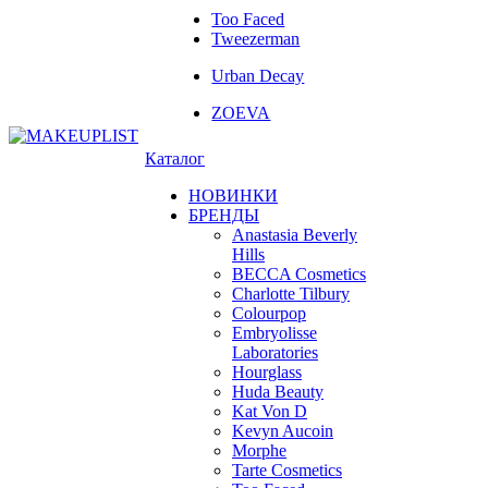
Too Faced
Tweezerman
Urban Decay
ZOEVA
Каталог
НОВИНКИ
БРЕНДЫ
Anastasia Beverly
Hills
BECCA Cosmetics
Charlotte Tilbury
Colourpop
Embryolisse
Laboratories
Hourglass
Huda Beauty
Kat Von D
Kevyn Aucoin
Morphe
Tarte Cosmetics