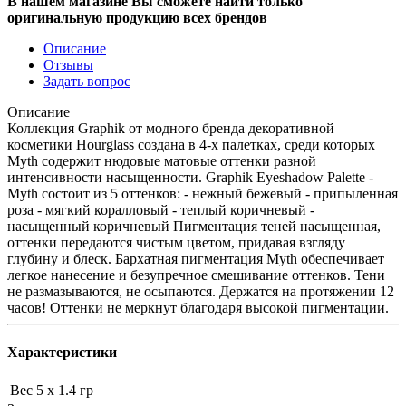
В нашем магазине Вы сможете найти только
оригинальную продукцию всех брендов
Описание
Отзывы
Задать вопрос
Описание
Коллекция Graphik от модного бренда декоративной
косметики Hourglass создана в 4-х палетках, среди которых
Myth содержит нюдовые матовые оттенки разной
интенсивности насыщенности. Graphik Eyeshadow Palette -
Myth состоит из 5 оттенков: - нежный бежевый - припыленная
роза - мягкий коралловый - теплый коричневый -
насыщенный коричневый Пигментация теней насыщенная,
оттенки передаются чистым цветом, придавая взгляду
глубину и блеск. Бархатная пигментация Myth обеспечивает
легкое нанесение и безупречное смешивание оттенков. Тени
не размазываются, не осыпаются. Держатся на протяжении 12
часов! Оттенки не меркнут благодаря высокой пигментации.
Характеристики
Вес
5 x 1.4 гр