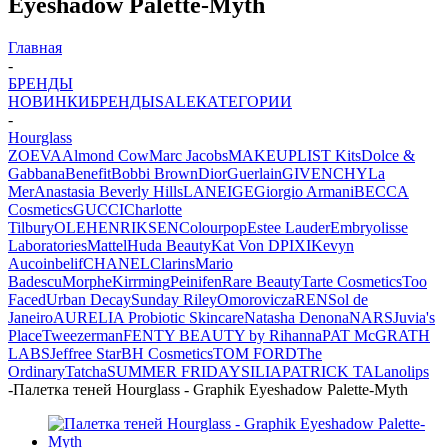
Eyeshadow Palette-Myth
Главная
-
БРЕНДЫ
НОВИНКИ
БРЕНДЫ
SALE
КАТЕГОРИИ
-
Hourglass
ZOEVA
Almond Cow
Marc Jacobs
MAKEUPLIST Kits
Dolce &
Gabbana
Benefit
Bobbi Brown
Dior
Guerlain
GIVENCHY
La
Mer
Anastasia Beverly Hills
LANEIGE
Giorgio Armani
BECCA
Cosmetics
GUCCI
Charlotte
Tilbury
OLEHENRIKSEN
Colourpop
Estee Lauder
Embryolisse
Laboratories
Mattel
Huda Beauty
Kat Von D
PIXI
Kevyn
Aucoin
belif
CHANEL
Clarins
Mario
Badescu
Morphe
Kirrming
Peinifen
Rare Beauty
Tarte Cosmetics
Too
Faced
Urban Decay
Sunday Riley
Omorovicza
REN
Sol de
Janeiro
AURELIA Probiotic Skincare
Natasha Denona
NARS
Juvia's
Place
Tweezerman
FENTY BEAUTY by Rihanna
PAT McGRATH
LABS
Jeffree Star
BH Cosmetics
TOM FORD
The
Ordinary
Tatcha
SUMMER FRIDAYS
ILIA
PATRICK TA
Lanolips
-
Палетка теней Hourglass - Graphik Eyeshadow Palette-Myth