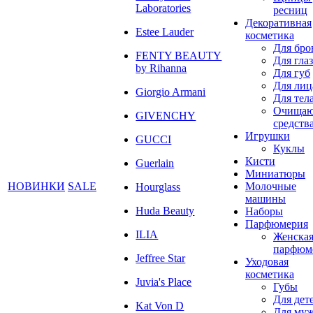
Laboratories
ресниц
Декоративная
Estee Lauder
косметика
Для бро
FENTY BEAUTY
Для глаз
by Rihanna
Для губ
Для лиц
Giorgio Armani
Для тел
Очища
GIVENCHY
средств
Игрушки
GUCCI
Куклы
Кисти
Guerlain
Миниатюры
НОВИНКИ
SALE
Молочные
Hourglass
машины
Huda Beauty
Наборы
Парфюмерия
ILIA
Женска
парфюм
Jeffree Star
Уходовая
косметика
Juvia's Place
Губы
Для дет
Kat Von D
Для му