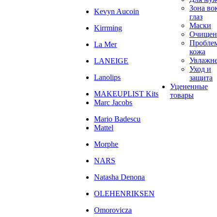
Зона во
Kevyn Aucoin
глаз
Маски
Kirrming
Очищен
Пробле
La Mer
кожа
Увлажн
LANEIGE
Уход и
Lanolips
защита
Уцененные
MAKEUPLIST Kits
товары
Marc Jacobs
Mario Badescu
Mattel
Morphe
NARS
Natasha Denona
OLEHENRIKSEN
Omorovicza