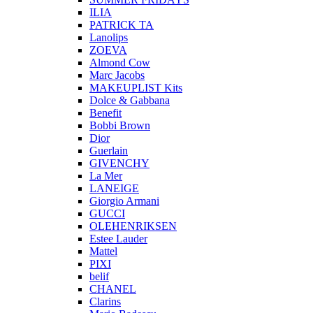
ILIA
PATRICK TA
Lanolips
ZOEVA
Almond Cow
Marc Jacobs
MAKEUPLIST Kits
Dolce & Gabbana
Benefit
Bobbi Brown
Dior
Guerlain
GIVENCHY
La Mer
LANEIGE
Giorgio Armani
GUCCI
OLEHENRIKSEN
Estee Lauder
Mattel
PIXI
belif
CHANEL
Clarins