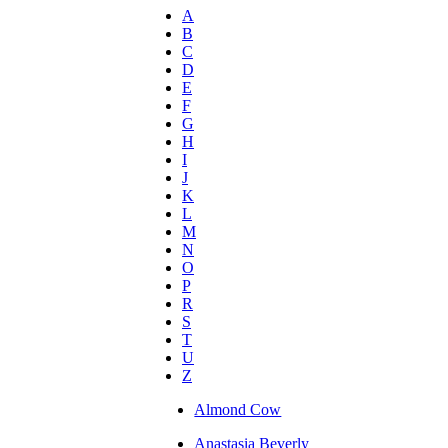
A
B
C
D
E
F
G
H
I
J
K
L
M
N
O
P
R
S
T
U
Z
Almond Cow
Anastasia Beverly