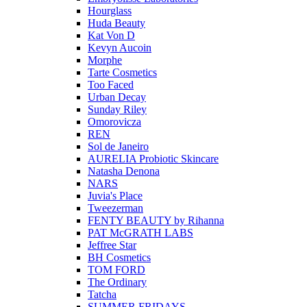
Hourglass
Huda Beauty
Kat Von D
Kevyn Aucoin
Morphe
Tarte Cosmetics
Too Faced
Urban Decay
Sunday Riley
Omorovicza
REN
Sol de Janeiro
AURELIA Probiotic Skincare
Natasha Denona
NARS
Juvia's Place
Tweezerman
FENTY BEAUTY by Rihanna
PAT McGRATH LABS
Jeffree Star
BH Cosmetics
TOM FORD
The Ordinary
Tatcha
SUMMER FRIDAYS