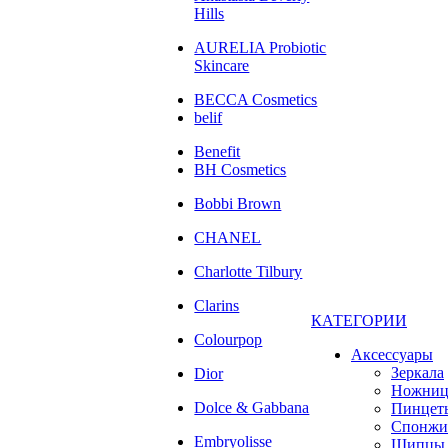
Hills
AURELIA Probiotic
Skincare
BECCA Cosmetics
belif
Benefit
BH Cosmetics
Bobbi Brown
CHANEL
Charlotte Tilbury
Clarins
КАТЕГОРИИ
Colourpop
Аксессуары
Зеркала
Dior
Ножни
Dolce & Gabbana
Пинцет
Спонжи
Embryolisse
Щипцы 