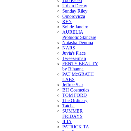
Too Faced
Urban Decay
Sunday Riley
Omorovicza
REN
Sol de Janeiro
AURELIA
Probiotic Skincare
Natasha Denona
NARS
Juvia's Place
Tweezerman
FENTY BEAUTY
by Rihanna
PAT McGRATH
LABS
Jeffree Star
BH Cosmetics
TOM FORD
The Ordinary
Tatcha
SUMMER
FRIDAYS
ILIA
PATRICK TA