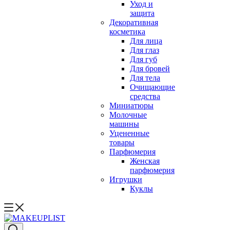
Уход и
защита
Декоративная
косметика
Для лица
Для глаз
Для губ
Для бровей
Для тела
Очищающие
средства
Миниатюры
Молочные
машины
Уцененные
товары
Парфюмерия
Женская
парфюмерия
Игрушки
Куклы