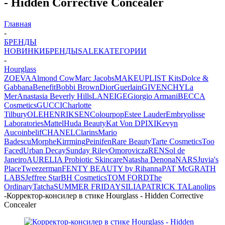
- Hidden Corrective Concealer
Главная
-
БРЕНДЫ
НОВИНКИ
БРЕНДЫ
SALE
КАТЕГОРИИ
-
Hourglass
ZOEVA
Almond Cow
Marc Jacobs
MAKEUPLIST Kits
Dolce &
Gabbana
Benefit
Bobbi Brown
Dior
Guerlain
GIVENCHY
La
Mer
Anastasia Beverly Hills
LANEIGE
Giorgio Armani
BECCA
Cosmetics
GUCCI
Charlotte
Tilbury
OLEHENRIKSEN
Colourpop
Estee Lauder
Embryolisse
Laboratories
Mattel
Huda Beauty
Kat Von D
PIXI
Kevyn
Aucoin
belif
CHANEL
Clarins
Mario
Badescu
Morphe
Kirrming
Peinifen
Rare Beauty
Tarte Cosmetics
Too
Faced
Urban Decay
Sunday Riley
Omorovicza
REN
Sol de
Janeiro
AURELIA Probiotic Skincare
Natasha Denona
NARS
Juvia's
Place
Tweezerman
FENTY BEAUTY by Rihanna
PAT McGRATH
LABS
Jeffree Star
BH Cosmetics
TOM FORD
The
Ordinary
Tatcha
SUMMER FRIDAYS
ILIA
PATRICK TA
Lanolips
-
Корректор-консилер в стике Hourglass - Hidden Corrective
Concealer