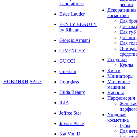
Laboratories
ресниц
Декоративная
Estee Lauder
косметика
Для бро
FENTY BEAUTY
Для глаз
by Rihanna
Для губ
Для лиц
Giorgio Armani
Для тел
Очища
GIVENCHY
средств
Игрушки
GUCCI
Куклы
Кисти
Guerlain
Миниатюры
НОВИНКИ
SALE
Молочные
Hourglass
машины
Huda Beauty
Наборы
Парфюмерия
ILIA
Женска
парфюм
Jeffree Star
Уходовая
косметика
Juvia's Place
Губы
Для дет
Kat Von D
Для му