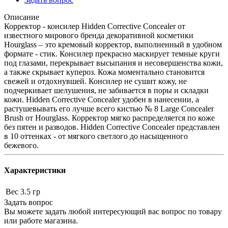
Описание
Корректор - консилер Hidden Corrective Concealer от
известного мирового бренда декоративной косметики
Hourglass – это кремовый корректор, выполненный в удобном
формате - стик. Консилер прекрасно маскирует темные круги
под глазами, перекрывает высыпания и несовершенства кожи,
а также скрывает купероз. Кожа моментально становится
свежей и отдохнувшей. Консилер не сушит кожу, не
подчеркивает шелушения, не забивается в поры и складки
кожи. Hidden Corrective Concealer удобен в нанесении, а
растушевывать его лучше всего кистью № 8 Large Concealer
Brush от Hourglass. Корректор мягко распределяется по коже
без пятен и разводов. Hidden Corrective Concealer представлен
в 10 оттенках - от мягкого светлого до насыщенного
бежевого.
Характеристики
Вес
3.5 гр
Задать вопрос
Вы можете задать любой интересующий вас вопрос по товару
или работе магазина.