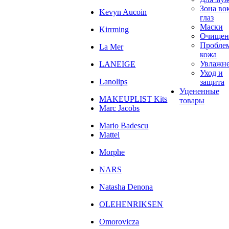
Зона во
Kevyn Aucoin
глаз
Маски
Kirrming
Очищен
Пробле
La Mer
кожа
Увлажн
LANEIGE
Уход и
Lanolips
защита
Уцененные
MAKEUPLIST Kits
товары
Marc Jacobs
Mario Badescu
Mattel
Morphe
NARS
Natasha Denona
OLEHENRIKSEN
Omorovicza