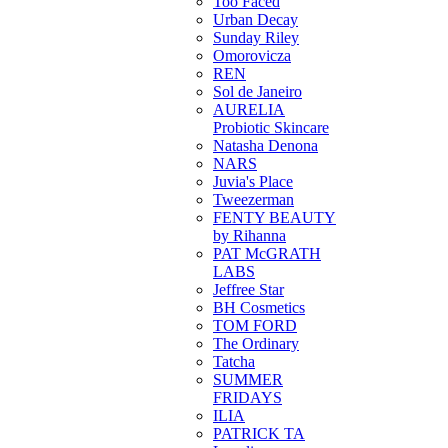
Too Faced
Urban Decay
Sunday Riley
Omorovicza
REN
Sol de Janeiro
AURELIA
Probiotic Skincare
Natasha Denona
NARS
Juvia's Place
Tweezerman
FENTY BEAUTY
by Rihanna
PAT McGRATH
LABS
Jeffree Star
BH Cosmetics
TOM FORD
The Ordinary
Tatcha
SUMMER
FRIDAYS
ILIA
PATRICK TA