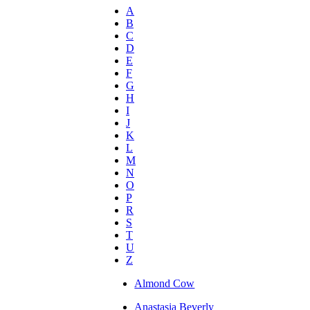
A
B
C
D
E
F
G
H
I
J
K
L
M
N
O
P
R
S
T
U
Z
Almond Cow
Anastasia Beverly