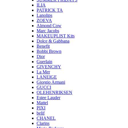
ILIA
PATRICK TA
Lanolips
ZOEVA
Almond Cow
Marc Jacobs
MAKEUPLIST Kits
Dolce & Gabbana
Benefit
Bobbi Brown
Dior
Guerlain
GIVENCHY
La Mer
LANEIGE
Giorgio Armani
GUCCI
OLEHENRIKSEN
Estee Lauder
Mattel
PIXI
belif
CHANEL
Clarins