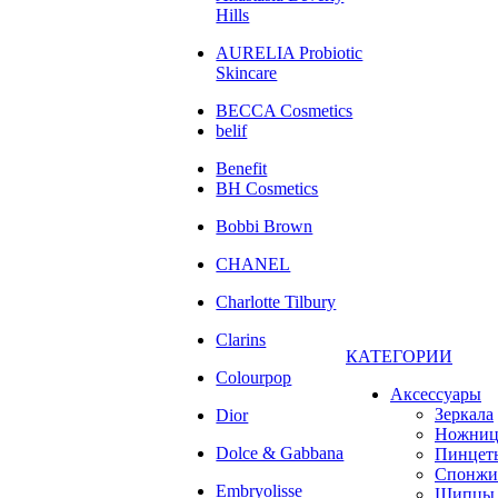
Hills
AURELIA Probiotic
Skincare
BECCA Cosmetics
belif
Benefit
BH Cosmetics
Bobbi Brown
CHANEL
Charlotte Tilbury
Clarins
КАТЕГОРИИ
Colourpop
Аксессуары
Зеркала
Dior
Ножни
Dolce & Gabbana
Пинцет
Спонжи
Embryolisse
Щипцы 