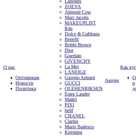
Lanolips
ZOEVA
Almond Cow
Marc Jacobs
MAKEUPLIST
Kits
Dolce & Gabbana
Benefit
Bobbi Brown
Dior
Guerlain
GIVENCHY
La Mer
О нас
Как ку
LANEIGE
Оптовикам
Giorgio Armani
О
Акции
Новости
GUCCI
и
Политика
OLEHENRIKSEN
д
Estee Lauder
Mattel
PIXI
belif
CHANEL
Clarins
Mario Badescu
Kirrming