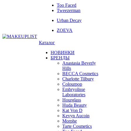
Too Faced
Tweezerman
Urban Decay
ZOEVA
Каталог
НОВИНКИ
БРЕНДЫ
Anastasia Beverly
Hills
BECCA Cosmetics
Charlotte Tilbury
Colourpop
Embryolisse
Laboratories
Hourglass
Huda Beauty
Kat Von D
Kevyn Aucoin
Morphe
Tarte Cosmetics