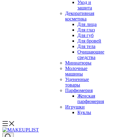
Уход и
защита
Декоративная
косметика
Для лица
Для глаз
Для губ
Для бровей
Для тела
Очищающие
средства
Миниатюры
Молочные
машины
Уцененные
товары
Парфюмерия
Женская
парфюмерия
Игрушки
Куклы