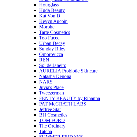
Hourglass
Huda Beauty
Kat Von D
Kevyn Aucoin
Morphe
Tarte Cosmetics
Too Faced
Urban Decay
Sunday Riley
Omorovicza
REN
Sol de Janeiro
AURELIA Probiotic Skincare
Natasha Denona
NARS
Juvia's Place
Tweezerman
FENTY BEAUTY by Rihanna
PAT McGRATH LABS
Jeffree Star
BH Cosmetics
TOM FORD
The Ordinary
Tatcha
SUMMER FRIDAYS