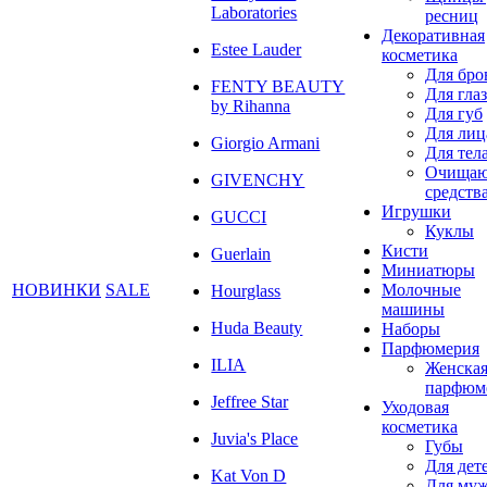
Laboratories
ресниц
Декоративная
Estee Lauder
косметика
Для бро
FENTY BEAUTY
Для глаз
by Rihanna
Для губ
Для лиц
Giorgio Armani
Для тел
Очища
GIVENCHY
средств
Игрушки
GUCCI
Куклы
Кисти
Guerlain
Миниатюры
НОВИНКИ
SALE
Молочные
Hourglass
машины
Huda Beauty
Наборы
Парфюмерия
ILIA
Женска
парфюм
Jeffree Star
Уходовая
косметика
Juvia's Place
Губы
Для дет
Kat Von D
Для му