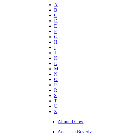
A
B
C
D
E
F
G
H
I
J
K
L
M
N
O
P
R
S
T
U
Z
Almond Cow
Anastasia Beverly