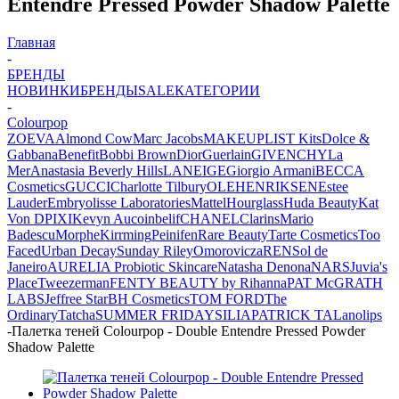
Entendre Pressed Powder Shadow Palette
Главная
-
БРЕНДЫ
НОВИНКИ
БРЕНДЫ
SALE
КАТЕГОРИИ
-
Colourpop
ZOEVA
Almond Cow
Marc Jacobs
MAKEUPLIST Kits
Dolce &
Gabbana
Benefit
Bobbi Brown
Dior
Guerlain
GIVENCHY
La
Mer
Anastasia Beverly Hills
LANEIGE
Giorgio Armani
BECCA
Cosmetics
GUCCI
Charlotte Tilbury
OLEHENRIKSEN
Estee
Lauder
Embryolisse Laboratories
Mattel
Hourglass
Huda Beauty
Kat
Von D
PIXI
Kevyn Aucoin
belif
CHANEL
Clarins
Mario
Badescu
Morphe
Kirrming
Peinifen
Rare Beauty
Tarte Cosmetics
Too
Faced
Urban Decay
Sunday Riley
Omorovicza
REN
Sol de
Janeiro
AURELIA Probiotic Skincare
Natasha Denona
NARS
Juvia's
Place
Tweezerman
FENTY BEAUTY by Rihanna
PAT McGRATH
LABS
Jeffree Star
BH Cosmetics
TOM FORD
The
Ordinary
Tatcha
SUMMER FRIDAYS
ILIA
PATRICK TA
Lanolips
-
Палетка теней Colourpop - Double Entendre Pressed Powder
Shadow Palette