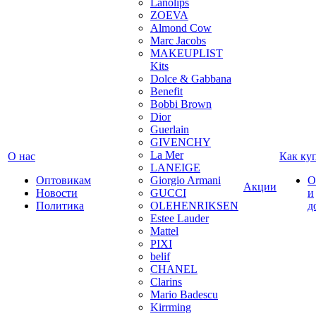
Lanolips
ZOEVA
Almond Cow
Marc Jacobs
MAKEUPLIST
Kits
Dolce & Gabbana
Benefit
Bobbi Brown
Dior
Guerlain
GIVENCHY
La Mer
О нас
Как ку
LANEIGE
Оптовикам
Giorgio Armani
О
Акции
Новости
GUCCI
и
Политика
OLEHENRIKSEN
д
Estee Lauder
Mattel
PIXI
belif
CHANEL
Clarins
Mario Badescu
Kirrming