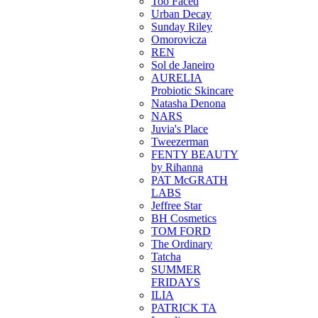
Too Faced
Urban Decay
Sunday Riley
Omorovicza
REN
Sol de Janeiro
AURELIA
Probiotic Skincare
Natasha Denona
NARS
Juvia's Place
Tweezerman
FENTY BEAUTY
by Rihanna
PAT McGRATH
LABS
Jeffree Star
BH Cosmetics
TOM FORD
The Ordinary
Tatcha
SUMMER
FRIDAYS
ILIA
PATRICK TA