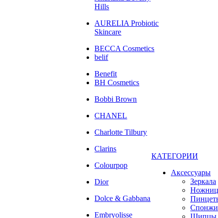
Hills
AURELIA Probiotic
Skincare
BECCA Cosmetics
belif
Benefit
BH Cosmetics
Bobbi Brown
CHANEL
Charlotte Tilbury
Clarins
КАТЕГОРИИ
Colourpop
Аксессуары
Зеркала
Dior
Ножни
Dolce & Gabbana
Пинцет
Спонжи
Embryolisse
Щипцы 