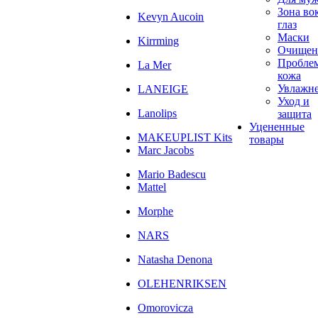
Зона во
Kevyn Aucoin
глаз
Маски
Kirrming
Очищен
Пробле
La Mer
кожа
Увлажн
LANEIGE
Уход и
Lanolips
защита
Уцененные
MAKEUPLIST Kits
товары
Marc Jacobs
Mario Badescu
Mattel
Morphe
NARS
Natasha Denona
OLEHENRIKSEN
Omorovicza