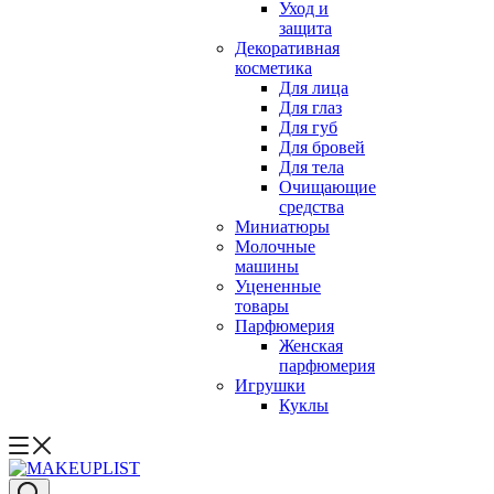
Уход и
защита
Декоративная
косметика
Для лица
Для глаз
Для губ
Для бровей
Для тела
Очищающие
средства
Миниатюры
Молочные
машины
Уцененные
товары
Парфюмерия
Женская
парфюмерия
Игрушки
Куклы