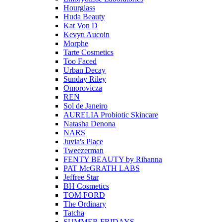
Hourglass
Huda Beauty
Kat Von D
Kevyn Aucoin
Morphe
Tarte Cosmetics
Too Faced
Urban Decay
Sunday Riley
Omorovicza
REN
Sol de Janeiro
AURELIA Probiotic Skincare
Natasha Denona
NARS
Juvia's Place
Tweezerman
FENTY BEAUTY by Rihanna
PAT McGRATH LABS
Jeffree Star
BH Cosmetics
TOM FORD
The Ordinary
Tatcha
SUMMER FRIDAYS