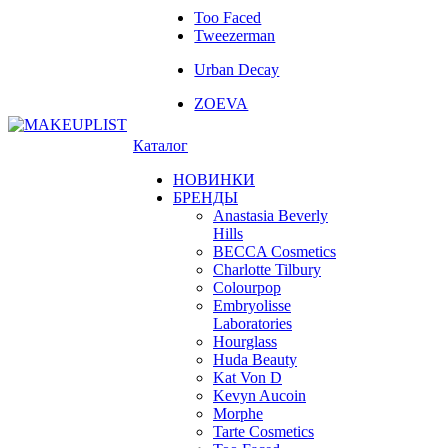
Too Faced
Tweezerman
Urban Decay
ZOEVA
Каталог
НОВИНКИ
БРЕНДЫ
Anastasia Beverly
Hills
BECCA Cosmetics
Charlotte Tilbury
Colourpop
Embryolisse
Laboratories
Hourglass
Huda Beauty
Kat Von D
Kevyn Aucoin
Morphe
Tarte Cosmetics