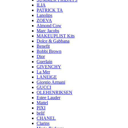
ILIA
PATRICK TA
Lanolips
ZOEVA
Almond Cow
Marc Jacobs
MAKEUPLIST Kits
Dolce & Gabbana
Benefit
Bobbi Brown
Dior
Guerlain
GIVENCHY
La Mer
LANEIGE
Giorgio Armani
GUCCI
OLEHENRIKSEN
Estee Lauder
Mattel
PIXI
belif
CHANEL
Clarins