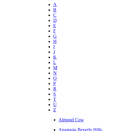
A
B
C
D
E
F
G
H
I
J
K
L
M
N
O
P
R
S
T
U
Z
Almond Cow
Anastasia Beverly Hills