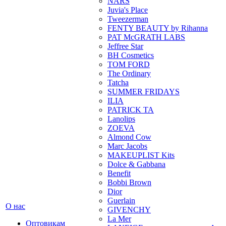
NARS
Juvia's Place
Tweezerman
FENTY BEAUTY by Rihanna
PAT McGRATH LABS
Jeffree Star
BH Cosmetics
TOM FORD
The Ordinary
Tatcha
SUMMER FRIDAYS
ILIA
PATRICK TA
Lanolips
ZOEVA
Almond Cow
Marc Jacobs
MAKEUPLIST Kits
Dolce & Gabbana
Benefit
Bobbi Brown
Dior
Guerlain
О нас
GIVENCHY
La Mer
Оптовикам