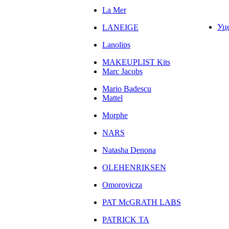
La Mer
Уц
LANEIGE
Lanolips
MAKEUPLIST Kits
Marc Jacobs
Mario Badescu
Mattel
Morphe
NARS
Natasha Denona
OLEHENRIKSEN
Omorovicza
PAT McGRATH LABS
PATRICK TA