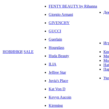
FENTY BEAUTY by Rihanna
Де
Giorgio Armani
GIVENCHY
GUCCI
Guerlain
Иг
Hourglass
НОВИНКИ
SALE
Ки
Huda Beauty
Ми
Мо
ILIA
На
Па
Jeffree Star
Ухо
Juvia's Place
Kat Von D
Kevyn Aucoin
Kirrming