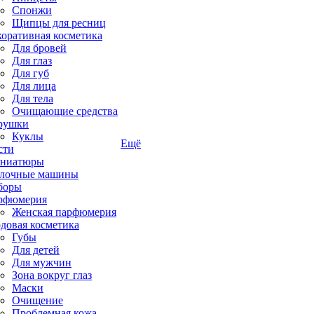
Спонжи
Щипцы для ресниц
коративная косметика
Для бровей
Для глаз
Для губ
Для лица
Для тела
Очищающие средства
рушки
Куклы
Ещё
сти
ниатюры
лочные машины
боры
рфюмерия
Женская парфюмерия
довая косметика
Губы
Для детей
Для мужчин
Зона вокруг глаз
Маски
Очищение
Проблемная кожа