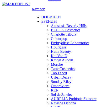
Каталог
НОВИНКИ
БРЕНДЫ
Anastasia Beverly Hills
BECCA Cosmetics
Charlotte Tilbury
Colourpop
Embryolisse Laboratories
Hourglass
Huda Beauty
Kat Von D
Kevyn Aucoin
Morphe
Tarte Cosmetics
Too Faced
Urban Decay
Sunday Riley
Omorovicza
REN
Sol de Janeiro
AURELIA Probiotic Skincare
Natasha Denona