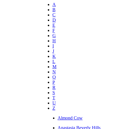
A
B
C
D
E
F
G
H
I
J
K
L
M
N
O
P
R
S
T
U
Z
Almond Cow
Anastasia Beverly Hills