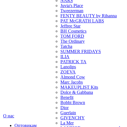
NARS
Juvia's Place
Tweezerman
FENTY BEAUTY by Rihanna
PAT McGRATH LABS
Jeffree Star
BH Cosmetics
TOM FORD
The Ordinary
Tatcha
SUMMER FRIDAYS
ILIA
PATRICK TA
Lanolips
ZOEVA
Almond Cow
Marc Jacobs
MAKEUPLIST Kits
Dolce & Gabbana
Benefit
Bobbi Brown
Dior
Guerlain
О нас
GIVENCHY
La Mer
Оптовикам