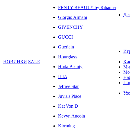
FENTY BEAUTY by Rihanna
Де
Giorgio Armani
GIVENCHY
GUCCI
Guerlain
Иг
Hourglass
НОВИНКИ
SALE
Ки
Huda Beauty
Ми
Мо
ILIA
На
Па
Jeffree Star
Ухо
Juvia's Place
Kat Von D
Kevyn Aucoin
Kirrming