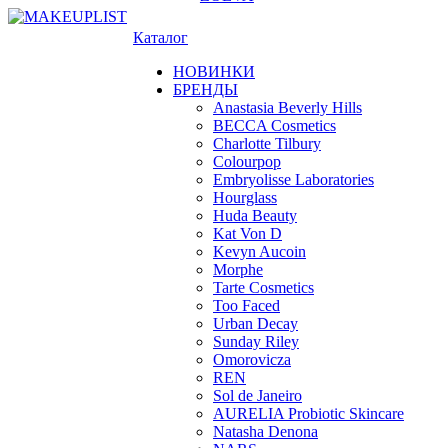
Каталог
НОВИНКИ
БРЕНДЫ
Anastasia Beverly Hills
BECCA Cosmetics
Charlotte Tilbury
Colourpop
Embryolisse Laboratories
Hourglass
Huda Beauty
Kat Von D
Kevyn Aucoin
Morphe
Tarte Cosmetics
Too Faced
Urban Decay
Sunday Riley
Omorovicza
REN
Sol de Janeiro
AURELIA Probiotic Skincare
Natasha Denona