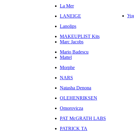
La Mer
Уц
LANEIGE
Lanolips
MAKEUPLIST Kits
Marc Jacobs
Mario Badescu
Mattel
Morphe
NARS
Natasha Denona
OLEHENRIKSEN
Omorovicza
PAT McGRATH LABS
PATRICK TA