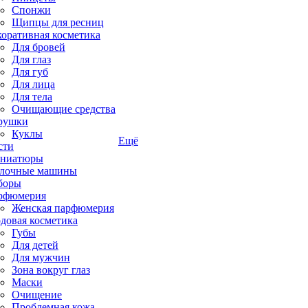
Спонжи
Щипцы для ресниц
коративная косметика
Для бровей
Для глаз
Для губ
Для лица
Для тела
Очищающие средства
рушки
Куклы
Ещё
сти
ниатюры
лочные машины
боры
рфюмерия
Женская парфюмерия
довая косметика
Губы
Для детей
Для мужчин
Зона вокруг глаз
Маски
Очищение
Проблемная кожа