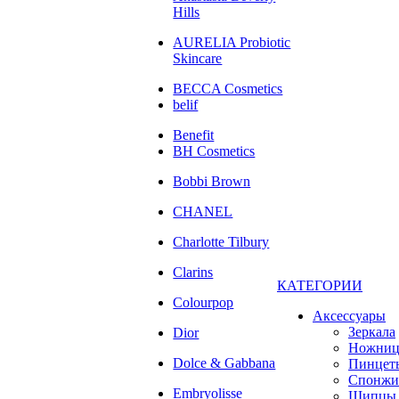
Hills
AURELIA Probiotic
Skincare
BECCA Cosmetics
belif
Benefit
BH Cosmetics
Bobbi Brown
CHANEL
Charlotte Tilbury
Clarins
КАТЕГОРИИ
Colourpop
Аксессуары
Зеркала
Dior
Ножни
Dolce & Gabbana
Пинцет
Спонжи
Embryolisse
Щипцы 