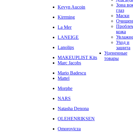
Зона во
Kevyn Aucoin
глаз
Маски
Kirrming
Очищен
Пробле
La Mer
кожа
Увлажн
LANEIGE
Уход и
Lanolips
защита
Уцененные
MAKEUPLIST Kits
товары
Marc Jacobs
Mario Badescu
Mattel
Morphe
NARS
Natasha Denona
OLEHENRIKSEN
Omorovicza