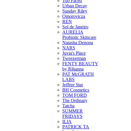
Too Faced
Urban Decay
Sunday Riley
Omorovicza
REN
Sol de Janeiro
AURELIA
Probiotic Skincare
Natasha Denona
NARS
Juvia's Place
Tweezerman
FENTY BEAUTY
by Rihanna
PAT McGRATH
LABS
Jeffree Star
BH Cosmetics
TOM FORD
The Ordinary
Tatcha
SUMMER
FRIDAYS
ILIA
PATRICK TA