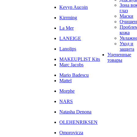
Зона во
Kevyn Aucoin
глаз
Маски
Kirrming
Очищен
Пробле
La Mer
кожа
Увлажн
LANEIGE
Уход и
Lanolips
защита
Уцененные
MAKEUPLIST Kits
товары
Marc Jacobs
Mario Badescu
Mattel
Morphe
NARS
Natasha Denona
OLEHENRIKSEN
Omorovicza