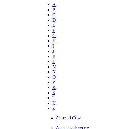
A
B
C
D
E
F
G
H
I
J
K
L
M
N
O
P
R
S
T
U
Z
Almond Cow
Anastasia Beverly