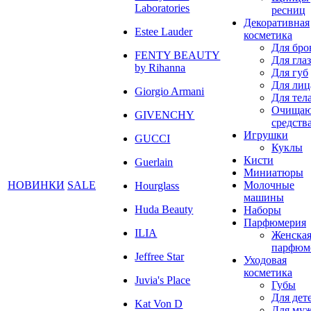
Laboratories
ресниц
Декоративная
Estee Lauder
косметика
Для бро
FENTY BEAUTY
Для глаз
by Rihanna
Для губ
Для лиц
Giorgio Armani
Для тел
Очища
GIVENCHY
средств
Игрушки
GUCCI
Куклы
Кисти
Guerlain
Миниатюры
НОВИНКИ
SALE
Молочные
Hourglass
машины
Huda Beauty
Наборы
Парфюмерия
ILIA
Женска
парфюм
Jeffree Star
Уходовая
косметика
Juvia's Place
Губы
Для дет
Kat Von D
Для му