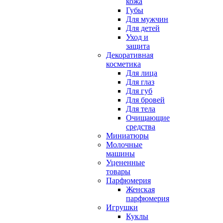
кожа
Губы
Для мужчин
Для детей
Уход и
защита
Декоративная
косметика
Для лица
Для глаз
Для губ
Для бровей
Для тела
Очищающие
средства
Миниатюры
Молочные
машины
Уцененные
товары
Парфюмерия
Женская
парфюмерия
Игрушки
Куклы