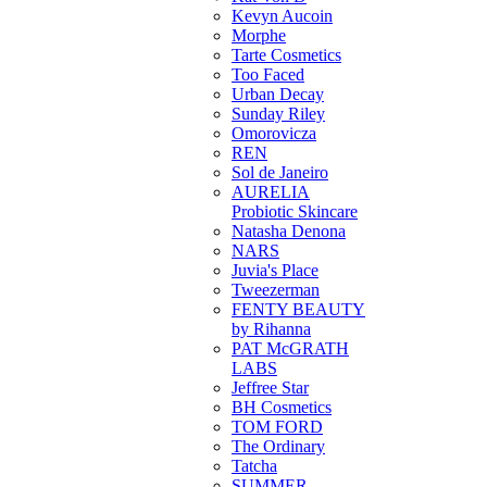
Kevyn Aucoin
Morphe
Tarte Cosmetics
Too Faced
Urban Decay
Sunday Riley
Omorovicza
REN
Sol de Janeiro
AURELIA
Probiotic Skincare
Natasha Denona
NARS
Juvia's Place
Tweezerman
FENTY BEAUTY
by Rihanna
PAT McGRATH
LABS
Jeffree Star
BH Cosmetics
TOM FORD
The Ordinary
Tatcha
SUMMER