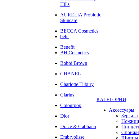
Hills
AURELIA Probiotic
Skincare
BECCA Cosmetics
belif
Benefit
BH Cosmetics
Bobbi Brown
CHANEL
Charlotte Tilbury
Clarins
КАТЕГОРИИ
Colourpop
Аксессуары
Зеркала
Dior
Ножни
Dolce & Gabbana
Пинцет
Спонжи
Embryolisse
Щипцы 