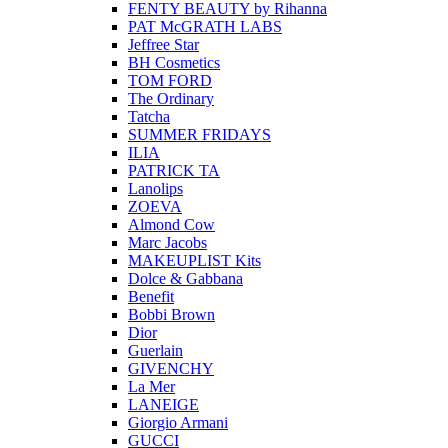
FENTY BEAUTY by Rihanna
PAT McGRATH LABS
Jeffree Star
BH Cosmetics
TOM FORD
The Ordinary
Tatcha
SUMMER FRIDAYS
ILIA
PATRICK TA
Lanolips
ZOEVA
Almond Cow
Marc Jacobs
MAKEUPLIST Kits
Dolce & Gabbana
Benefit
Bobbi Brown
Dior
Guerlain
GIVENCHY
La Mer
LANEIGE
Giorgio Armani
GUCCI