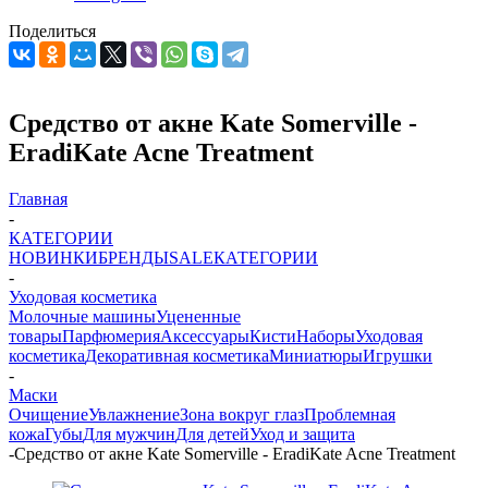
Поделиться
Средство от акне Kate Somerville -
EradiKate Acne Treatment
Главная
-
КАТЕГОРИИ
НОВИНКИ
БРЕНДЫ
SALE
КАТЕГОРИИ
-
Уходовая косметика
Молочные машины
Уцененные
товары
Парфюмерия
Аксессуары
Кисти
Наборы
Уходовая
косметика
Декоративная косметика
Миниатюры
Игрушки
-
Маски
Очищение
Увлажнение
Зона вокруг глаз
Проблемная
кожа
Губы
Для мужчин
Для детей
Уход и защита
-
Средство от акне Kate Somerville - EradiKate Acne Treatment