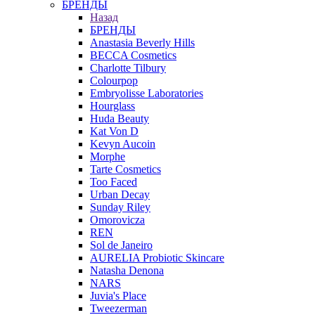
БРЕНДЫ
Назад
БРЕНДЫ
Anastasia Beverly Hills
BECCA Cosmetics
Charlotte Tilbury
Colourpop
Embryolisse Laboratories
Hourglass
Huda Beauty
Kat Von D
Kevyn Aucoin
Morphe
Tarte Cosmetics
Too Faced
Urban Decay
Sunday Riley
Omorovicza
REN
Sol de Janeiro
AURELIA Probiotic Skincare
Natasha Denona
NARS
Juvia's Place
Tweezerman