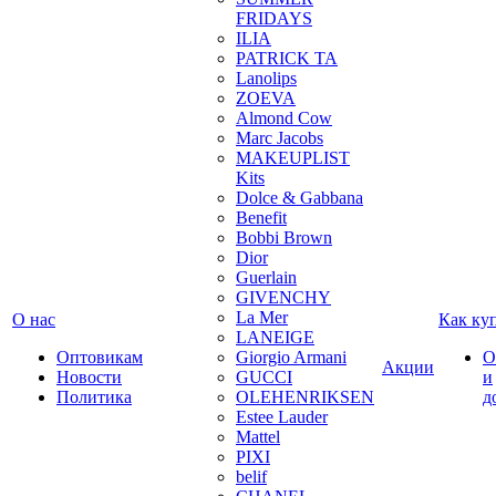
FRIDAYS
ILIA
PATRICK TA
Lanolips
ZOEVA
Almond Cow
Marc Jacobs
MAKEUPLIST
Kits
Dolce & Gabbana
Benefit
Bobbi Brown
Dior
Guerlain
GIVENCHY
La Mer
О нас
Как ку
LANEIGE
Оптовикам
Giorgio Armani
О
Акции
Новости
GUCCI
и
Политика
OLEHENRIKSEN
д
Estee Lauder
Mattel
PIXI
belif