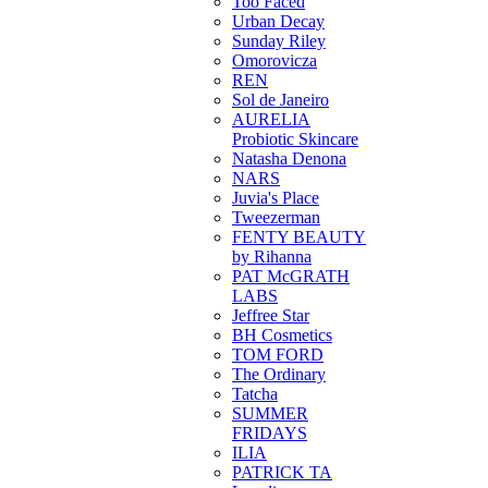
Too Faced
Urban Decay
Sunday Riley
Omorovicza
REN
Sol de Janeiro
AURELIA
Probiotic Skincare
Natasha Denona
NARS
Juvia's Place
Tweezerman
FENTY BEAUTY
by Rihanna
PAT McGRATH
LABS
Jeffree Star
BH Cosmetics
TOM FORD
The Ordinary
Tatcha
SUMMER
FRIDAYS
ILIA
PATRICK TA