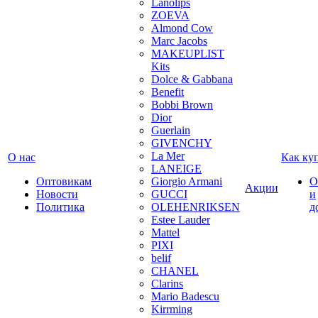
Lanolips
ZOEVA
Almond Cow
Marc Jacobs
MAKEUPLIST
Kits
Dolce & Gabbana
Benefit
Bobbi Brown
Dior
Guerlain
GIVENCHY
La Mer
О нас
Как ку
LANEIGE
Оптовикам
Giorgio Armani
О
Акции
Новости
GUCCI
и
Политика
OLEHENRIKSEN
д
Estee Lauder
Mattel
PIXI
belif
CHANEL
Clarins
Mario Badescu
Kirrming