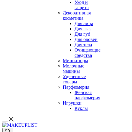
Уход и
защита
Декоративная
косметика
Для лица
Для глаз
Для губ
Для бровей
Для тела
Очищающие
средства
Миниатюры
Молочные
машины
Уцененные
товары
Парфюмерия
Женская
парфюмерия
Игрушки
Куклы