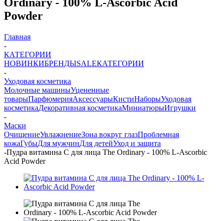
Ordinary - 100% L-Ascorbic Acid
Powder
Главная
-
КАТЕГОРИИ
НОВИНКИ
БРЕНДЫ
SALE
КАТЕГОРИИ
-
Уходовая косметика
Молочные машины
Уцененные
товары
Парфюмерия
Аксессуары
Кисти
Наборы
Уходовая
косметика
Декоративная косметика
Миниатюры
Игрушки
-
Маски
Очищение
Увлажнение
Зона вокруг глаз
Проблемная
кожа
Губы
Для мужчин
Для детей
Уход и защита
-
Пудра витамина С для лица The Ordinary - 100% L-Ascorbic
Acid Powder