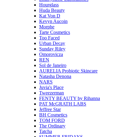
Hourglass
Huda Beauty
Kat Von D
Kevyn Aucoin
Morphe
Tarte Cosmetics
Too Faced
Urban Decay
Sunday Riley
Omorovicza
REN
Sol de Janeiro
AURELIA Probiotic Skincare
Natasha Denona
NARS
Juvia's Place
Tweezerman
FENTY BEAUTY by Rihanna
PAT McGRATH LABS
Jeffree Star
BH Cosmetics
TOM FORD
The Ordinary
Tatcha
SUMMER FRIDAYS