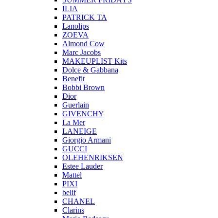
ILIA
PATRICK TA
Lanolips
ZOEVA
Almond Cow
Marc Jacobs
MAKEUPLIST Kits
Dolce & Gabbana
Benefit
Bobbi Brown
Dior
Guerlain
GIVENCHY
La Mer
LANEIGE
Giorgio Armani
GUCCI
OLEHENRIKSEN
Estee Lauder
Mattel
PIXI
belif
CHANEL
Clarins