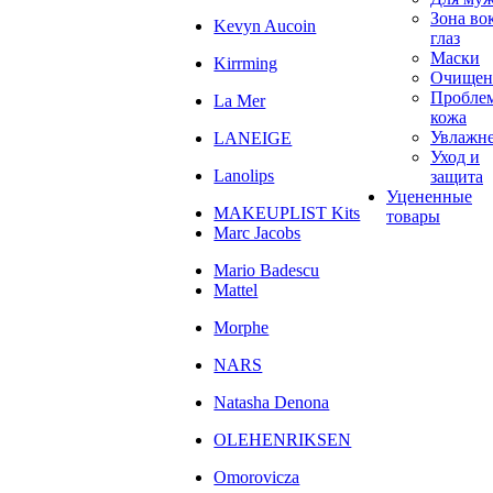
Зона во
Kevyn Aucoin
глаз
Маски
Kirrming
Очищен
Пробле
La Mer
кожа
Увлажн
LANEIGE
Уход и
Lanolips
защита
Уцененные
MAKEUPLIST Kits
товары
Marc Jacobs
Mario Badescu
Mattel
Morphe
NARS
Natasha Denona
OLEHENRIKSEN
Omorovicza