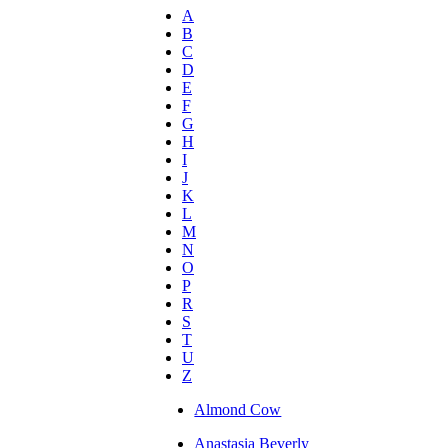
A
B
C
D
E
F
G
H
I
J
K
L
M
N
O
P
R
S
T
U
Z
Almond Cow
Anastasia Beverly