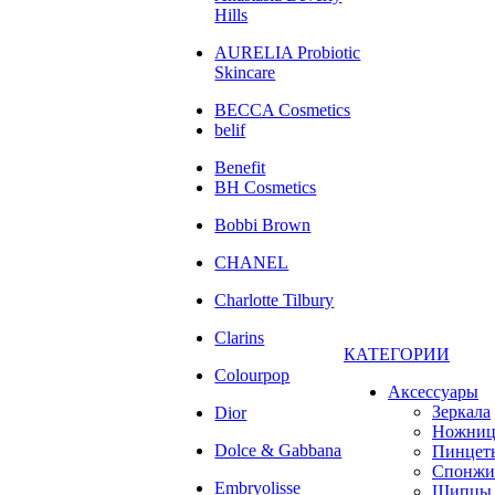
Hills
AURELIA Probiotic
Skincare
BECCA Cosmetics
belif
Benefit
BH Cosmetics
Bobbi Brown
CHANEL
Charlotte Tilbury
Clarins
КАТЕГОРИИ
Colourpop
Аксессуары
Зеркала
Dior
Ножни
Dolce & Gabbana
Пинцет
Спонжи
Embryolisse
Щипцы 