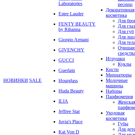
Laboratories
ресниц
Декоративная
Estee Lauder
косметика
Для бро
FENTY BEAUTY
Для глаз
by Rihanna
Для губ
Для лиц
Giorgio Armani
Для тел
Очища
GIVENCHY
средств
Игрушки
GUCCI
Куклы
Кисти
Guerlain
Миниатюры
НОВИНКИ
SALE
Молочные
Hourglass
машины
Huda Beauty
Наборы
Парфюмерия
ILIA
Женска
парфюм
Jeffree Star
Уходовая
косметика
Juvia's Place
Губы
Для дет
Kat Von D
Для му