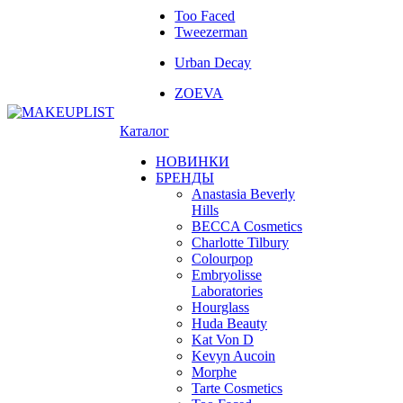
Too Faced
Tweezerman
Urban Decay
ZOEVA
Каталог
НОВИНКИ
БРЕНДЫ
Anastasia Beverly
Hills
BECCA Cosmetics
Charlotte Tilbury
Colourpop
Embryolisse
Laboratories
Hourglass
Huda Beauty
Kat Von D
Kevyn Aucoin
Morphe
Tarte Cosmetics