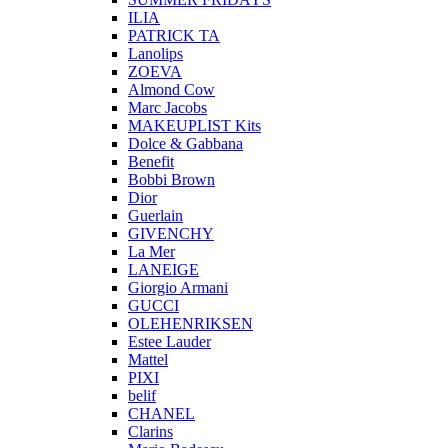
ILIA
PATRICK TA
Lanolips
ZOEVA
Almond Cow
Marc Jacobs
MAKEUPLIST Kits
Dolce & Gabbana
Benefit
Bobbi Brown
Dior
Guerlain
GIVENCHY
La Mer
LANEIGE
Giorgio Armani
GUCCI
OLEHENRIKSEN
Estee Lauder
Mattel
PIXI
belif
CHANEL
Clarins