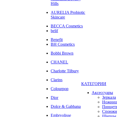
Hills
AURELIA Probiotic
Skincare
BECCA Cosmetics
belif
Benefit
BH Cosmetics
Bobbi Brown
CHANEL
Charlotte Tilbury
Clarins
КАТЕГОРИИ
Colourpop
Аксессуары
Зеркала
Dior
Ножни
Dolce & Gabbana
Пинцет
Спонжи
Embryolisse
Щипцы 