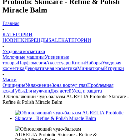
Probiotic Skincare - Refine & Polish
Miracle Balm
Главная
-
КАТЕГОРИИ
НОВИНКИ
БРЕНДЫ
SALE
КАТЕГОРИИ
-
Уходовая косметика
Молочные машины
Уцененные
товары
Парфюмерия
Аксессуары
Кисти
Наборы
Уходовая
косметика
Декоративная косметика
Миниатюры
Игрушки
-
Маски
Очищение
Увлажнение
Зона вокруг глаз
Проблемная
кожа
Губы
Для мужчин
Для детей
Уход и защита
-
Обновляющий чудо-бальзам AURELIA Probiotic Skincare -
Refine & Polish Miracle Balm