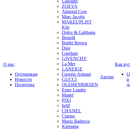
Lanolips
ZOEVA
Almond Cow
Marc Jacobs
MAKEUPLIST
Kits
Dolce & Gabbana
Benefit
Bobbi Brown
Dior
Guerlain
GIVENCHY
La Mer
О нас
Как ку
LANEIGE
Оптовикам
Giorgio Armani
О
Акции
Новости
GUCCI
и
Политика
OLEHENRIKSEN
д
Estee Lauder
Mattel
PIXI
belif
CHANEL
Clarins
Mario Badescu
Kirrming