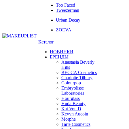
Too Faced
Tweezerman
Urban Decay
ZOEVA
Каталог
НОВИНКИ
БРЕНДЫ
Anastasia Beverly
Hills
BECCA Cosmetics
Charlotte Tilbury
Colourpop
Embryolisse
Laboratories
Hourglass
Huda Beauty
Kat Von D
Kevyn Aucoin
Morphe
Tarte Cosmetics