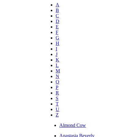
A
B
C
D
E
F
G
H
I
J
K
L
M
N
O
P
R
S
T
U
Z
Almond Cow
Anastasia Beverly