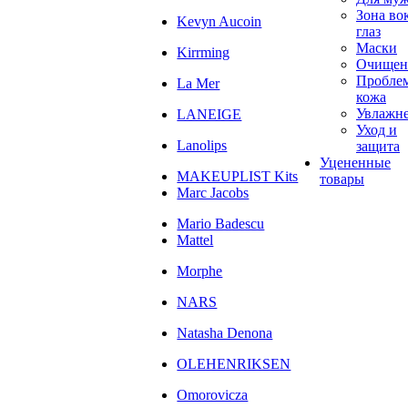
Зона во
Kevyn Aucoin
глаз
Маски
Kirrming
Очищен
Пробле
La Mer
кожа
Увлажн
LANEIGE
Уход и
Lanolips
защита
Уцененные
MAKEUPLIST Kits
товары
Marc Jacobs
Mario Badescu
Mattel
Morphe
NARS
Natasha Denona
OLEHENRIKSEN
Omorovicza