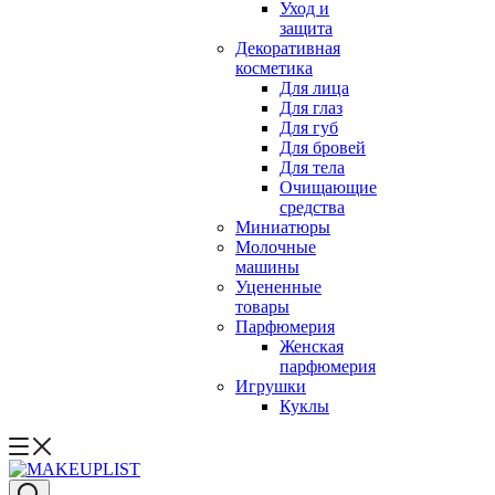
Уход и
защита
Декоративная
косметика
Для лица
Для глаз
Для губ
Для бровей
Для тела
Очищающие
средства
Миниатюры
Молочные
машины
Уцененные
товары
Парфюмерия
Женская
парфюмерия
Игрушки
Куклы