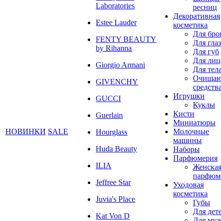
Laboratories
ресниц
Декоративная
Estee Lauder
косметика
Для бро
FENTY BEAUTY
Для глаз
by Rihanna
Для губ
Для лиц
Giorgio Armani
Для тел
Очища
GIVENCHY
средств
Игрушки
GUCCI
Куклы
Кисти
Guerlain
Миниатюры
НОВИНКИ
SALE
Молочные
Hourglass
машины
Huda Beauty
Наборы
Парфюмерия
ILIA
Женска
парфюм
Jeffree Star
Уходовая
косметика
Juvia's Place
Губы
Для дет
Kat Von D
Для му