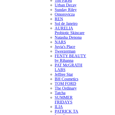
Too Faced
Urban Decay
Sunday Riley
Omorovicza
REN
Sol de Janeiro
AURELIA
Probiotic Skincare
Natasha Denona
NARS
Juvia's Place
Tweezerman
FENTY BEAUTY
by Rihanna
PAT McGRATH
LABS
Jeffree Star
BH Cosmetics
TOM FORD
The Ordinary
Tatcha
SUMMER
FRIDAYS
ILIA
PATRICK TA