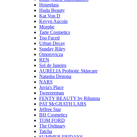
Hourglass
Huda Beauty
Kat Von D
Kevyn Aucoin
Morphe
Tarte Cosmetics
Too Faced
Urban Decay
Sunday Riley
Omorovicza
REN
Sol de Janeiro
AURELIA Probiotic Skincare
Natasha Denona
NARS
Juvia's Place
Tweezerman
FENTY BEAUTY by Rihanna
PAT McGRATH LABS
Jeffree Star
BH Cosmetics
TOM FORD
The Ordinary
Tatcha
SUMMER FRIDAYS