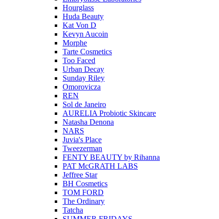
Hourglass
Huda Beauty
Kat Von D
Kevyn Aucoin
Morphe
Tarte Cosmetics
Too Faced
Urban Decay
Sunday Riley
Omorovicza
REN
Sol de Janeiro
AURELIA Probiotic Skincare
Natasha Denona
NARS
Juvia's Place
Tweezerman
FENTY BEAUTY by Rihanna
PAT McGRATH LABS
Jeffree Star
BH Cosmetics
TOM FORD
The Ordinary
Tatcha
SUMMER FRIDAYS