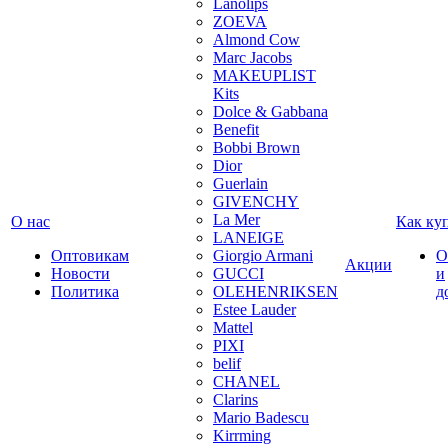
Lanolips
ZOEVA
Almond Cow
Marc Jacobs
MAKEUPLIST
Kits
Dolce & Gabbana
Benefit
Bobbi Brown
Dior
Guerlain
GIVENCHY
La Mer
О нас
Как ку
LANEIGE
Оптовикам
Giorgio Armani
О
Акции
Новости
GUCCI
и
Политика
OLEHENRIKSEN
д
Estee Lauder
Mattel
PIXI
belif
CHANEL
Clarins
Mario Badescu
Kirrming