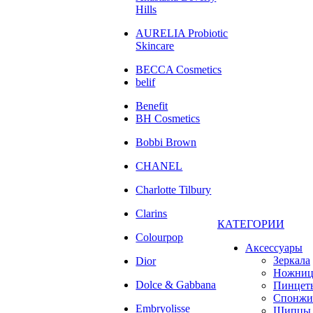
Hills
AURELIA Probiotic
Skincare
BECCA Cosmetics
belif
Benefit
BH Cosmetics
Bobbi Brown
CHANEL
Charlotte Tilbury
Clarins
КАТЕГОРИИ
Colourpop
Аксессуары
Зеркала
Dior
Ножни
Dolce & Gabbana
Пинцет
Спонжи
Embryolisse
Щипцы 