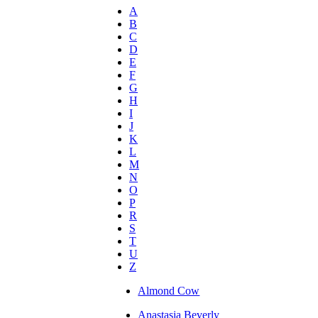
A
B
C
D
E
F
G
H
I
J
K
L
M
N
O
P
R
S
T
U
Z
Almond Cow
Anastasia Beverly