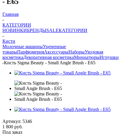
- E65
Главная
-
КАТЕГОРИИ
НОВИНКИ
БРЕНДЫ
SALE
КАТЕГОРИИ
-
Кисти
Молочные машины
Уцененные
товары
Парфюмерия
Аксессуары
Наборы
Уходовая
косметика
Декоративная косметика
Миниатюры
Игрушки
-
Кисть Sigma Beauty - Small Angle Brush - E65
Артикул:
5346
1 800
руб.
Под заказ