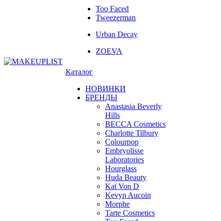
Too Faced
Tweezerman
Urban Decay
ZOEVA
Каталог
НОВИНКИ
БРЕНДЫ
Anastasia Beverly
Hills
BECCA Cosmetics
Charlotte Tilbury
Colourpop
Embryolisse
Laboratories
Hourglass
Huda Beauty
Kat Von D
Kevyn Aucoin
Morphe
Tarte Cosmetics