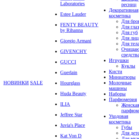
Laboratories
ресниц
Декоративная
Estee Lauder
косметика
Для бро
FENTY BEAUTY
Для глаз
by Rihanna
Для губ
Для лиц
Giorgio Armani
Для тел
Очища
GIVENCHY
средств
Игрушки
GUCCI
Куклы
Кисти
Guerlain
Миниатюры
НОВИНКИ
SALE
Молочные
Hourglass
машины
Huda Beauty
Наборы
Парфюмерия
ILIA
Женска
парфюм
Jeffree Star
Уходовая
косметика
Juvia's Place
Губы
Для дет
Kat Von D
Для му