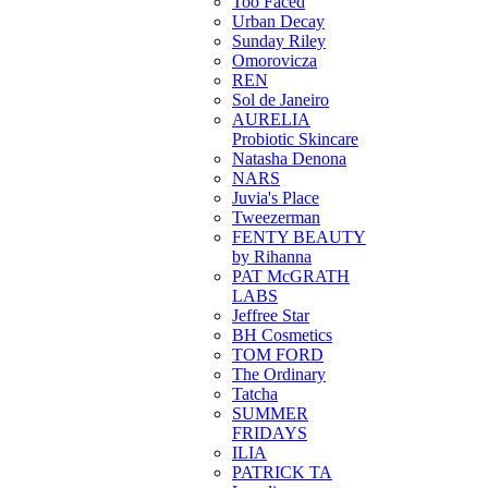
Too Faced
Urban Decay
Sunday Riley
Omorovicza
REN
Sol de Janeiro
AURELIA
Probiotic Skincare
Natasha Denona
NARS
Juvia's Place
Tweezerman
FENTY BEAUTY
by Rihanna
PAT McGRATH
LABS
Jeffree Star
BH Cosmetics
TOM FORD
The Ordinary
Tatcha
SUMMER
FRIDAYS
ILIA
PATRICK TA