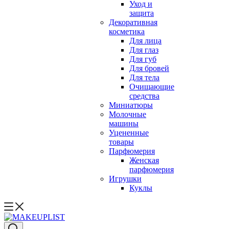
Уход и
защита
Декоративная
косметика
Для лица
Для глаз
Для губ
Для бровей
Для тела
Очищающие
средства
Миниатюры
Молочные
машины
Уцененные
товары
Парфюмерия
Женская
парфюмерия
Игрушки
Куклы