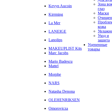
Зона во
Kevyn Aucoin
глаз
Маски
Kirrming
Очищен
Пробле
La Mer
кожа
Увлажн
LANEIGE
Уход и
Lanolips
защита
Уцененные
MAKEUPLIST Kits
товары
Marc Jacobs
Mario Badescu
Mattel
Morphe
NARS
Natasha Denona
OLEHENRIKSEN
Omorovicza