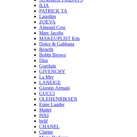
ILIA
PATRICK TA
Lanolips
ZOEVA
Almond Cow
Marc Jacobs
MAKEUPLIST Kits
Dolce & Gabbana
Benefit
Bobbi Brown
Dior
Guerlain
GIVENCHY
La Mer
LANEIGE
Giorgio Armani
GUCCI
OLEHENRIKSEN
Estee Lauder
Mattel
PIXI
belif
CHANEL
Clarins