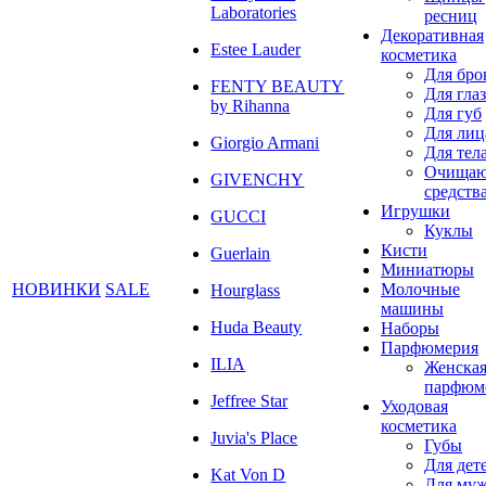
Laboratories
ресниц
Декоративная
Estee Lauder
косметика
Для бро
FENTY BEAUTY
Для глаз
by Rihanna
Для губ
Для лиц
Giorgio Armani
Для тел
Очища
GIVENCHY
средств
Игрушки
GUCCI
Куклы
Кисти
Guerlain
Миниатюры
НОВИНКИ
SALE
Молочные
Hourglass
машины
Huda Beauty
Наборы
Парфюмерия
ILIA
Женска
парфюм
Jeffree Star
Уходовая
косметика
Juvia's Place
Губы
Для дет
Kat Von D
Для му