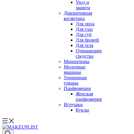
Уход и
защита
Декоративная
косметика
Для лица
Для глаз
Для губ
Для бровей
Для тела
Очищающие
средства
Миниатюры
Молочные
машины
Уцененные
товары
Парфюмерия
Женская
парфюмерия
Игрушки
Куклы