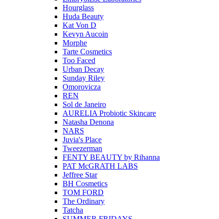
Hourglass
Huda Beauty
Kat Von D
Kevyn Aucoin
Morphe
Tarte Cosmetics
Too Faced
Urban Decay
Sunday Riley
Omorovicza
REN
Sol de Janeiro
AURELIA Probiotic Skincare
Natasha Denona
NARS
Juvia's Place
Tweezerman
FENTY BEAUTY by Rihanna
PAT McGRATH LABS
Jeffree Star
BH Cosmetics
TOM FORD
The Ordinary
Tatcha
SUMMER FRIDAYS