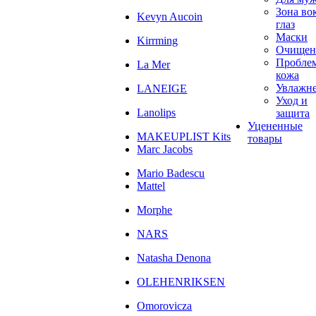
Зона во
Kevyn Aucoin
глаз
Маски
Kirrming
Очищен
Пробле
La Mer
кожа
Увлажн
LANEIGE
Уход и
Lanolips
защита
Уцененные
MAKEUPLIST Kits
товары
Marc Jacobs
Mario Badescu
Mattel
Morphe
NARS
Natasha Denona
OLEHENRIKSEN
Omorovicza