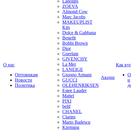
Lanolips
ZOEVA
Almond Cow
Marc Jacobs
MAKEUPLIST
Kits
Dolce & Gabbana
Benefit
Bobbi Brown
Dior
Guerlain
GIVENCHY
La Mer
О нас
Как ку
LANEIGE
Оптовикам
Giorgio Armani
О
Акции
Новости
GUCCI
и
Политика
OLEHENRIKSEN
д
Estee Lauder
Mattel
PIXI
belif
CHANEL
Clarins
Mario Badescu
Kirrming