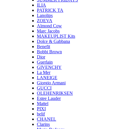
ILIA
PATRICK TA
Lanolips
ZOEVA
Almond Cow
Marc Jacobs
MAKEUPLIST Kits
Dolce & Gabbana
Benefit
Bobbi Brown
Dior
Guerlain
GIVENCHY
La Mer
LANEIGE
Giorgio Armani
GUCCI
OLEHENRIKSEN
Estee Lauder
Mattel
PIXI
belif
CHANEL
Clarins