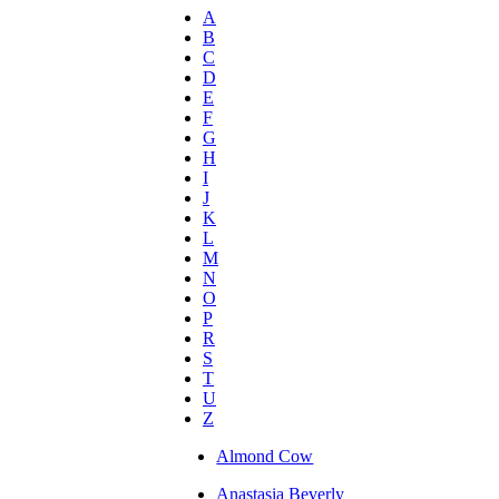
A
B
C
D
E
F
G
H
I
J
K
L
M
N
O
P
R
S
T
U
Z
Almond Cow
Anastasia Beverly