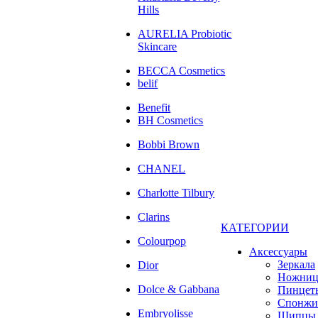
Hills
AURELIA Probiotic
Skincare
BECCA Cosmetics
belif
Benefit
BH Cosmetics
Bobbi Brown
CHANEL
Charlotte Tilbury
Clarins
КАТЕГОРИИ
Colourpop
Аксессуары
Зеркала
Dior
Ножни
Dolce & Gabbana
Пинцет
Спонжи
Embryolisse
Щипцы 