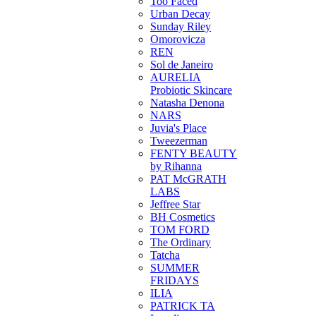
Too Faced
Urban Decay
Sunday Riley
Omorovicza
REN
Sol de Janeiro
AURELIA
Probiotic Skincare
Natasha Denona
NARS
Juvia's Place
Tweezerman
FENTY BEAUTY
by Rihanna
PAT McGRATH
LABS
Jeffree Star
BH Cosmetics
TOM FORD
The Ordinary
Tatcha
SUMMER
FRIDAYS
ILIA
PATRICK TA