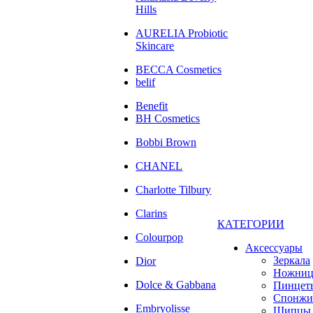
Hills
AURELIA Probiotic
Skincare
BECCA Cosmetics
belif
Benefit
BH Cosmetics
Bobbi Brown
CHANEL
Charlotte Tilbury
Clarins
КАТЕГОРИИ
Colourpop
Аксессуары
Зеркала
Dior
Ножни
Dolce & Gabbana
Пинцет
Спонжи
Embryolisse
Щипцы 