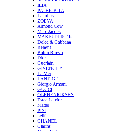
ILIA
PATRICK TA
Lanolips
ZOEVA
Almond Cow
Marc Jacobs
MAKEUPLIST Kits
Dolce & Gabbana
Benefit
Bobbi Brown
Dior
Guerlain
GIVENCHY
La Mer
LANEIGE
Giorgio Armani
GUCCI
OLEHENRIKSEN
Estee Lauder
Mattel
PIXI
belif
CHANEL
Clarins