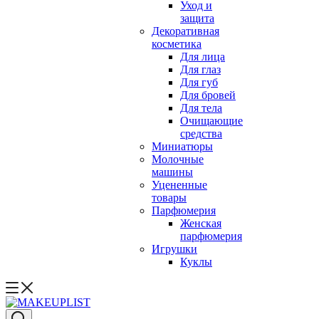
Уход и
защита
Декоративная
косметика
Для лица
Для глаз
Для губ
Для бровей
Для тела
Очищающие
средства
Миниатюры
Молочные
машины
Уцененные
товары
Парфюмерия
Женская
парфюмерия
Игрушки
Куклы