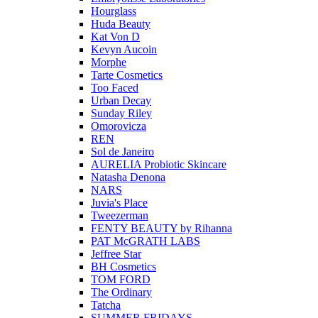
Hourglass
Huda Beauty
Kat Von D
Kevyn Aucoin
Morphe
Tarte Cosmetics
Too Faced
Urban Decay
Sunday Riley
Omorovicza
REN
Sol de Janeiro
AURELIA Probiotic Skincare
Natasha Denona
NARS
Juvia's Place
Tweezerman
FENTY BEAUTY by Rihanna
PAT McGRATH LABS
Jeffree Star
BH Cosmetics
TOM FORD
The Ordinary
Tatcha
SUMMER FRIDAYS