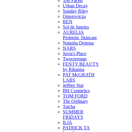
Too Faced
Urban Decay
Sunday Riley
Omorovicza
REN
Sol de Janeiro
AURELIA
Probiotic Skincare
Natasha Denona
NARS
Juvia's Place
Tweezerman
FENTY BEAUTY
by Rihanna
PAT McGRATH
LABS
Jeffree Star
BH Cosmetics
TOM FORD
The Ordinary
Tatcha
SUMMER
FRIDAYS
ILIA
PATRICK TA