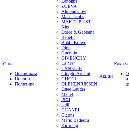
Lanolips
ZOEVA
Almond Cow
Marc Jacobs
MAKEUPLIST
Kits
Dolce & Gabbana
Benefit
Bobbi Brown
Dior
Guerlain
GIVENCHY
La Mer
О нас
Как ку
LANEIGE
Оптовикам
Giorgio Armani
О
Акции
Новости
GUCCI
и
Политика
OLEHENRIKSEN
д
Estee Lauder
Mattel
PIXI
belif
CHANEL
Clarins
Mario Badescu
Kirrming