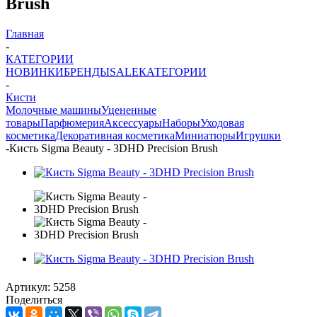
Brush
Главная
-
КАТЕГОРИИ
НОВИНКИ
БРЕНДЫ
SALE
КАТЕГОРИИ
-
Кисти
Молочные машины
Уцененные
товары
Парфюмерия
Аксессуары
Наборы
Уходовая
косметика
Декоративная косметика
Миниатюры
Игрушки
-
Кисть Sigma Beauty - 3DHD Precision Brush
Артикул:
5258
Поделиться