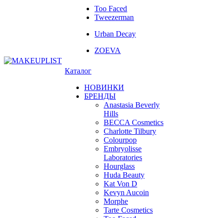
Too Faced
Tweezerman
Urban Decay
ZOEVA
Каталог
НОВИНКИ
БРЕНДЫ
Anastasia Beverly
Hills
BECCA Cosmetics
Charlotte Tilbury
Colourpop
Embryolisse
Laboratories
Hourglass
Huda Beauty
Kat Von D
Kevyn Aucoin
Morphe
Tarte Cosmetics