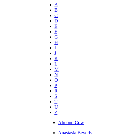
A
B
C
D
E
F
G
H
I
J
K
L
M
N
O
P
R
S
T
U
Z
Almond Cow
Anastasia Beverly