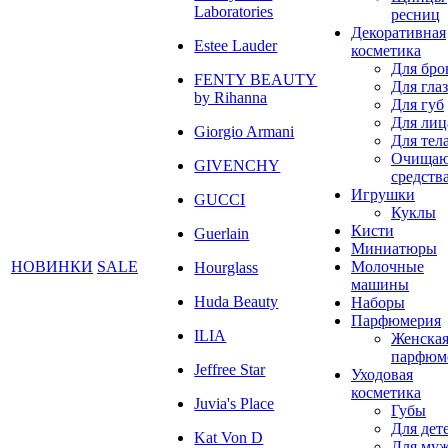
Laboratories
ресниц
Декоративная
Estee Lauder
косметика
Для бро
FENTY BEAUTY
Для глаз
by Rihanna
Для губ
Для лиц
Giorgio Armani
Для тел
Очища
GIVENCHY
средств
Игрушки
GUCCI
Куклы
Кисти
Guerlain
Миниатюры
НОВИНКИ
SALE
Молочные
Hourglass
машины
Huda Beauty
Наборы
Парфюмерия
ILIA
Женска
парфюм
Jeffree Star
Уходовая
косметика
Juvia's Place
Губы
Для дет
Kat Von D
Для му