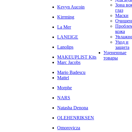
Зона во
Kevyn Aucoin
глаз
Маски
Kirrming
Очищен
Пробле
La Mer
кожа
Увлажн
LANEIGE
Уход и
Lanolips
защита
Уцененные
MAKEUPLIST Kits
товары
Marc Jacobs
Mario Badescu
Mattel
Morphe
NARS
Natasha Denona
OLEHENRIKSEN
Omorovicza