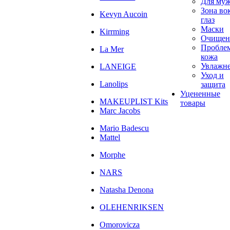
Для му
Зона во
Kevyn Aucoin
глаз
Маски
Kirrming
Очищен
Пробле
La Mer
кожа
Увлажн
LANEIGE
Уход и
Lanolips
защита
Уцененные
MAKEUPLIST Kits
товары
Marc Jacobs
Mario Badescu
Mattel
Morphe
NARS
Natasha Denona
OLEHENRIKSEN
Omorovicza