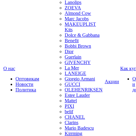
Lanolips
ZOEVA
Almond Cow
Marc Jacobs
MAKEUPLIST
Kits
Dolce & Gabbana
Benefit
Bobbi Brown
Dior
Guerlain
GIVENCHY
La Mer
О нас
Как ку
LANEIGE
Оптовикам
Giorgio Armani
О
Акции
Новости
GUCCI
и
Политика
OLEHENRIKSEN
д
Estee Lauder
Mattel
PIXI
belif
CHANEL
Clarins
Mario Badescu
Kirrming