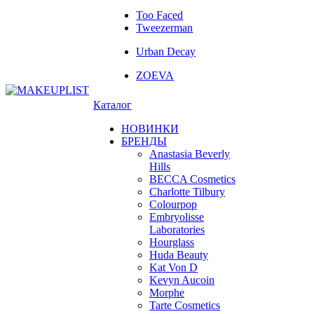
Too Faced
Tweezerman
Urban Decay
ZOEVA
Каталог
НОВИНКИ
БРЕНДЫ
Anastasia Beverly
Hills
BECCA Cosmetics
Charlotte Tilbury
Colourpop
Embryolisse
Laboratories
Hourglass
Huda Beauty
Kat Von D
Kevyn Aucoin
Morphe
Tarte Cosmetics