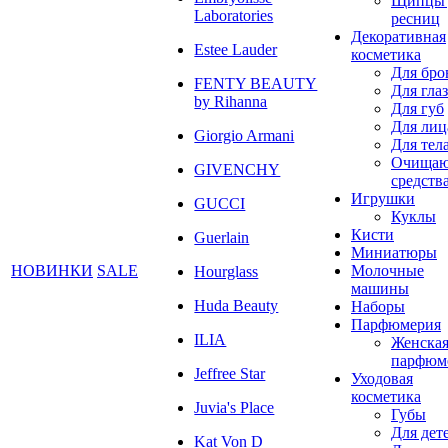
Щипцы 
Laboratories
ресниц
Декоративная
Estee Lauder
косметика
Для бро
FENTY BEAUTY
Для глаз
by Rihanna
Для губ
Для лиц
Giorgio Armani
Для тел
Очища
GIVENCHY
средств
Игрушки
GUCCI
Куклы
Кисти
Guerlain
Миниатюры
НОВИНКИ
SALE
Молочные
Hourglass
машины
Huda Beauty
Наборы
Парфюмерия
ILIA
Женска
парфюм
Jeffree Star
Уходовая
косметика
Juvia's Place
Губы
Для дет
Kat Von D