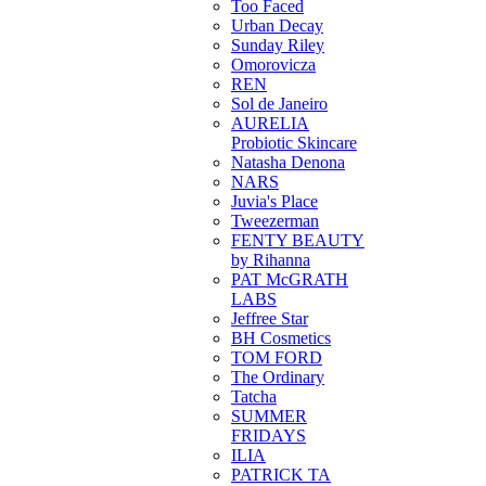
Too Faced
Urban Decay
Sunday Riley
Omorovicza
REN
Sol de Janeiro
AURELIA
Probiotic Skincare
Natasha Denona
NARS
Juvia's Place
Tweezerman
FENTY BEAUTY
by Rihanna
PAT McGRATH
LABS
Jeffree Star
BH Cosmetics
TOM FORD
The Ordinary
Tatcha
SUMMER
FRIDAYS
ILIA
PATRICK TA