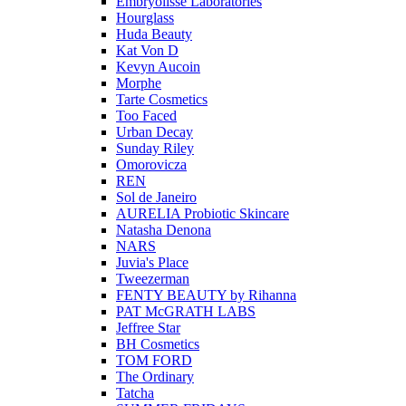
Embryolisse Laboratories
Hourglass
Huda Beauty
Kat Von D
Kevyn Aucoin
Morphe
Tarte Cosmetics
Too Faced
Urban Decay
Sunday Riley
Omorovicza
REN
Sol de Janeiro
AURELIA Probiotic Skincare
Natasha Denona
NARS
Juvia's Place
Tweezerman
FENTY BEAUTY by Rihanna
PAT McGRATH LABS
Jeffree Star
BH Cosmetics
TOM FORD
The Ordinary
Tatcha