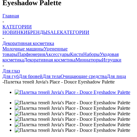
Eyeshadow Palette
Главная
-
КАТЕГОРИИ
НОВИНКИ
БРЕНДЫ
SALE
КАТЕГОРИИ
-
Декоративная косметика
Молочные машины
Уцененные
товары
Парфюмерия
Аксессуары
Кисти
Наборы
Уходовая
косметика
Декоративная косметика
Миниатюры
Игрушки
-
Для глаз
Для губ
Для бровей
Для тела
Очищающие средства
Для лица
-
Палетка теней Juvia's Place - Douce Eyeshadow Palette