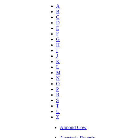
A
B
C
D
E
F
G
H
I
J
K
L
M
N
O
P
R
S
T
U
Z
Almond Cow
Anastasia Beverly