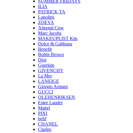
SUMMER FRIDAYS
ILIA
PATRICK TA
Lanolips
ZOEVA
Almond Cow
Marc Jacobs
MAKEUPLIST Kits
Dolce & Gabbana
Benefit
Bobbi Brown
Dior
Guerlain
GIVENCHY
La Mer
LANEIGE
Giorgio Armani
GUCCI
OLEHENRIKSEN
Estee Lauder
Mattel
PIXI
belif
CHANEL
Clarins