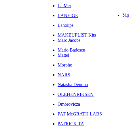
La Mer
Уц
LANEIGE
Lanolips
MAKEUPLIST Kits
Marc Jacobs
Mario Badescu
Mattel
Morphe
NARS
Natasha Denona
OLEHENRIKSEN
Omorovicza
PAT McGRATH LABS
PATRICK TA