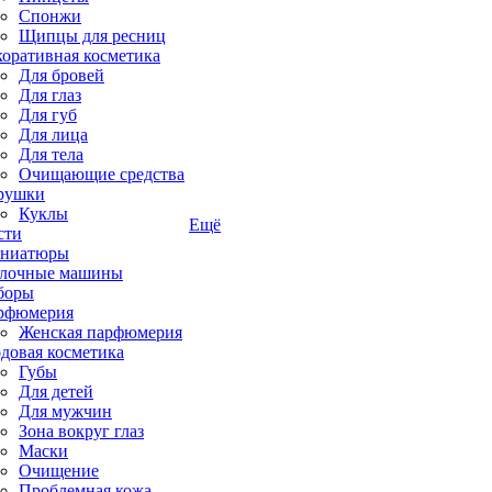
Спонжи
Щипцы для ресниц
коративная косметика
Для бровей
Для глаз
Для губ
Для лица
Для тела
Очищающие средства
рушки
Куклы
Ещё
сти
ниатюры
лочные машины
боры
рфюмерия
Женская парфюмерия
довая косметика
Губы
Для детей
Для мужчин
Зона вокруг глаз
Маски
Очищение
Проблемная кожа