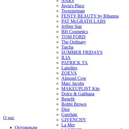
NARS
Juvia's Place
Tweezerman
FENTY BEAUTY by Rihanna
PAT McGRATH LABS
Jeffree Star
BH Cosmetics
TOM FORD
The Ordinary
Tatcha
SUMMER FRIDAYS
ILIA
PATRICK TA
Lanolips
ZOEVA
Almond Cow
Marc Jacobs
MAKEUPLIST Kits
Dolce & Gabbana
Benefit
Bobbi Brown
Dior
Guerlain
О нас
GIVENCHY
La Mer
Оптовикам