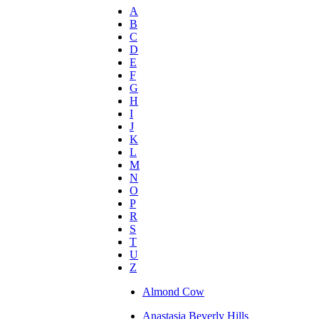
A
B
C
D
E
F
G
H
I
J
K
L
M
N
O
P
R
S
T
U
Z
Almond Cow
Anastasia Beverly Hills