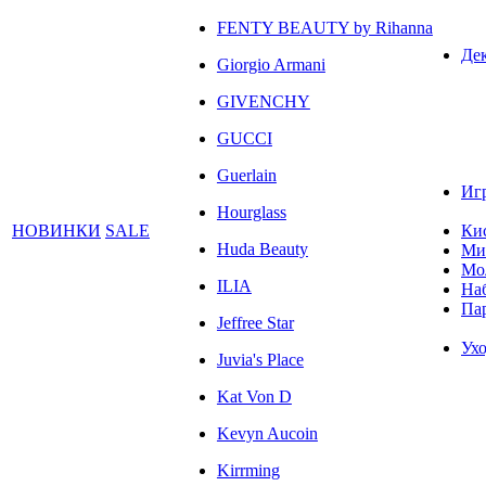
FENTY BEAUTY by Rihanna
Де
Giorgio Armani
GIVENCHY
GUCCI
Guerlain
Иг
Hourglass
НОВИНКИ
SALE
Ки
Huda Beauty
Ми
Мо
ILIA
На
Па
Jeffree Star
Ухо
Juvia's Place
Kat Von D
Kevyn Aucoin
Kirrming