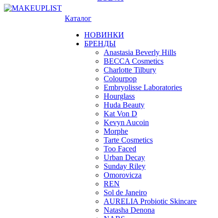
Каталог
НОВИНКИ
БРЕНДЫ
Anastasia Beverly Hills
BECCA Cosmetics
Charlotte Tilbury
Colourpop
Embryolisse Laboratories
Hourglass
Huda Beauty
Kat Von D
Kevyn Aucoin
Morphe
Tarte Cosmetics
Too Faced
Urban Decay
Sunday Riley
Omorovicza
REN
Sol de Janeiro
AURELIA Probiotic Skincare
Natasha Denona